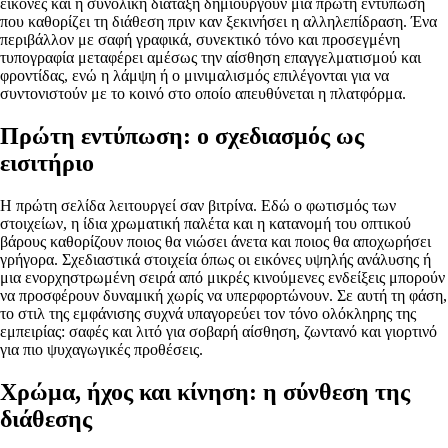
εικόνες και η συνολική διάταξη δημιουργούν μια πρώτη εντύπωση
που καθορίζει τη διάθεση πριν καν ξεκινήσει η αλληλεπίδραση. Ένα
περιβάλλον με σαφή γραφικά, συνεκτικό τόνο και προσεγμένη
τυπογραφία μεταφέρει αμέσως την αίσθηση επαγγελματισμού και
φροντίδας, ενώ η λάμψη ή ο μινιμαλισμός επιλέγονται για να
συντονιστούν με το κοινό στο οποίο απευθύνεται η πλατφόρμα.
Πρώτη εντύπωση: ο σχεδιασμός ως
εισιτήριο
Η πρώτη σελίδα λειτουργεί σαν βιτρίνα. Εδώ ο φωτισμός των
στοιχείων, η ίδια χρωματική παλέτα και η κατανομή του οπτικού
βάρους καθορίζουν ποιος θα νιώσει άνετα και ποιος θα αποχωρήσει
γρήγορα. Σχεδιαστικά στοιχεία όπως οι εικόνες υψηλής ανάλυσης ή
μια ενορχηστρωμένη σειρά από μικρές κινούμενες ενδείξεις μπορούν
να προσφέρουν δυναμική χωρίς να υπερφορτώνουν. Σε αυτή τη φάση,
το στιλ της εμφάνισης συχνά υπαγορεύει τον τόνο ολόκληρης της
εμπειρίας: σαφές και λιτό για σοβαρή αίσθηση, ζωντανό και γιορτινό
για πιο ψυχαγωγικές προθέσεις.
Χρώμα, ήχος και κίνηση: η σύνθεση της
διάθεσης