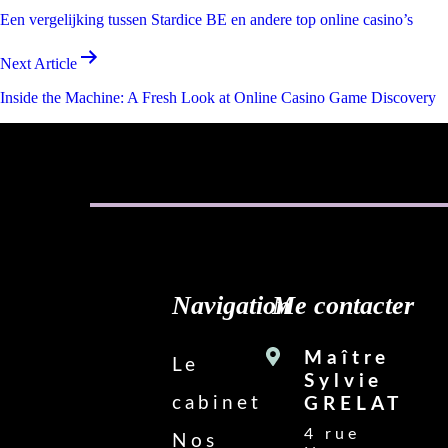
de
Een vergelijking tussen Stardice BE en andere top online casino’s
l’article
Next Article
Inside the Machine: A Fresh Look at Online Casino Game Discovery
Navigation
Me contacter
Maître
Le
Sylvie
cabinet
GRELAT
4 rue
Nos