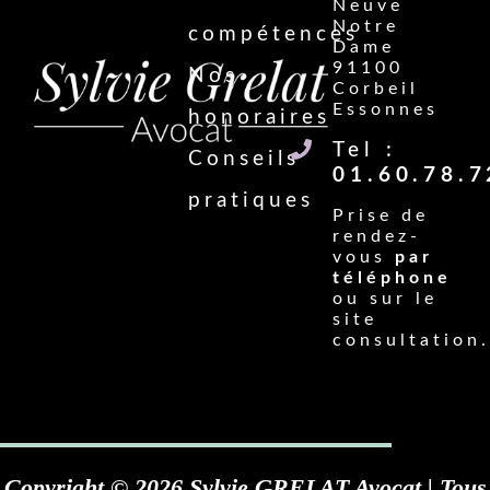
Neuve
Notre
compétences
Dame
91100
Nos
Corbeil
Essonnes
honoraires
Tel :
Conseils
01.60.78.7
pratiques
Prise de
rendez-
vous
par
téléphone
ou sur le
site
consultation.
Copyright © 2026 Sylvie GRELAT Avocat | Tous