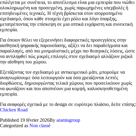
επιλέγεται με συνέπεια, το αποτέλεσμα είναι μια εμπειρία που νιώθει
ολοκληρωμένη και προσεγμένη, χωρίς παρωχημένες υπερβολές ή
επιτηδευμένες τεχνικές. Η τέχνη βρίσκεται στον ισορροπημένο
σχεδιασμό, όπου κάθε στοιχείο έχει ρόλο και λόγο ύπαρξης,
μετατρέποντας την επίσκεψη σε μια οπτικά ευχάριστη και συνεκτική
εμπειρία.
Για όποιον θέλει να εξερευνήσει διαφορετικές προσεγγίσεις στην
αισθητική ψηφιακής παρουσίασης, αξίζει να δει παραδείγματα και
παραλλαγές, από πιο μινιμαλιστικές μέχρι πιο θεατρικές λύσεις, ώστε
να αντιληφθεί πώς μικρές επιλογές στον σχεδιασμό αλλάζουν ριζικά
την αίσθηση του χώρου.
Εξετάζοντας τον σχεδιασμό με αντικειμενικό μάτι, μπορούμε να
αναγνωρίσουμε όσα λειτουργούν και όσα χρειάζονται λεπτές
διορθώσεις, δημιουργώντας τελικά χώρους που προσελκύουν χωρίς
να φωνάζουν και που αποπνέουν μια κομψή, καλοσκηνοθετημένη
εμπειρία.
Για αναφορές σχετικά με το design σε ευρύτερο πλαίσιο, δείτε επίσης:
Chicken Road
Published
19 février 2026
By
aramisgroup
Categorized as
Non classé