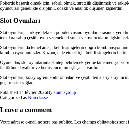
Pokerde başarılı olmak için, sabırlı olmak, stratejik düşünmek ve raki
oyuncuları genellikle disiplinli, odaklı ve analitik düşünen kişilerdir.
Slot Oyunları
Slot oyunları, Türkiye’deki en popüler casino oyunları arasında yer alma
temalara sahip çeşitli oyun seçenekleri sunar ve oyuncuların ilgisini çek
Slot oyunlarında temel amaç, belirli simgelerin doğru kombinasyonunu
kombinasyonunu izler. Kazanç elde etmek için belirli simgelerin belirli 
Oyuncular, slot oyunlarında strateji belirlemek yerine tamamen şansa b
faktörüne dayalıdır ve her oyuncunun eşit şansı vardır.
Slot oyunları, kolay öğrenilebilir olmaları ve çeşitli temalarıyla oyuncu
geçirmesini sağlar.
Published
14 février 2026
By
aramisgroup
Categorized as
Non classé
Leave a comment
Votre adresse e-mail ne sera pas publiée.
Les champs obligatoires sont