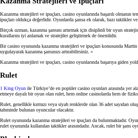
Kazanma Stratejileri ve İpuçları
Kazanma stratejileri ve ipuçları, casino oyunlarında başarılı olmanın t
ipuçları oldukça değerlidir. Oyunlarda şansa ek olarak, bazı taktikler 
Birçok uzman, kazanma şansını artırmak için disiplinli bir oyun strate
kurallarını iyi anlamak ve stratejiler geliştirmek de önemlidir.
Bir casino oyununda kazanma stratejileri ve ipuçları konusunda Martin J.
uygulayarak kazanma şansınızı artırabilirsiniz. »
Kazanma stratejileri ve ipuçları, casino oyunlarında başarıya giden yold
Rulet
1 King Oyun
ile Türkiye’de en popüler casino oyunları arasında yer ala
etmeye dayalı bir oyun olan rulet, hem online casinolarda hem de fiziks
Rulet, genellikle kırmızı veya siyah renklerde olan 36 adet sayıdan olu
tahminde bulunan oyuncular olacaktır.
Rulet oyununda kazanma stratejileri ve ipuçları da bulunmaktadır. Oyuncu
rulet oyununda kullanılan taktikler arasındadır. Ancak, rulet bir şans