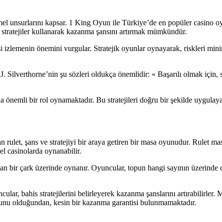
emel unsurlarını kapsar. 1 King Oyun ile Türkiye’de en popüler casino oy
ve stratejiler kullanarak kazanma şansını artırmak mümkündür.
jisi izlemenin önemini vurgular. Stratejik oyunlar oynayarak, riskleri
 Silverthorne’nin şu sözleri oldukça önemlidir: « Başarılı olmak için, s
a önemli bir rol oynamaktadır. Bu stratejileri doğru bir şekilde uygulaya
n rulet, şans ve stratejiyi bir araya getiren bir masa oyunudur. Rulet m
el casinolarda oynanabilir.
şan bir çark üzerinde oynanır. Oyuncular, topun hangi sayının üzerinde 
lar, bahis stratejilerini belirleyerek kazanma şanslarını artırabilirler.
 oyunu olduğundan, kesin bir kazanma garantisi bulunmamaktadır.