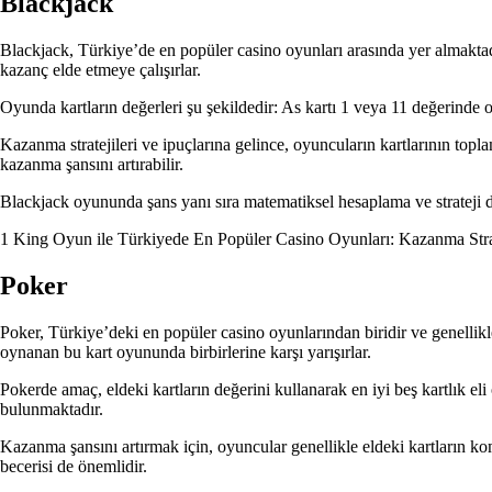
Blackjack
Blackjack, Türkiye’de en popüler casino oyunları arasında yer almaktad
kazanç elde etmeye çalışırlar.
Oyunda kartların değerleri şu şekildedir: As kartı 1 veya 11 değerinde ola
Kazanma stratejileri ve ipuçlarına gelince, oyuncuların kartlarının topl
kazanma şansını artırabilir.
Blackjack oyununda şans yanı sıra matematiksel hesaplama ve strateji d
1 King Oyun ile Türkiyede En Popüler Casino Oyunları: Kazanma Strateji
Poker
Poker, Türkiye’deki en popüler casino oyunlarından biridir ve genellik
oynanan bu kart oyununda birbirlerine karşı yarışırlar.
Pokerde amaç, eldeki kartların değerini kullanarak en iyi beş kartlık 
bulunmaktadır.
Kazanma şansını artırmak için, oyuncular genellikle eldeki kartların kom
becerisi de önemlidir.