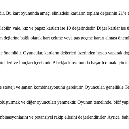
ır. Bu kart oyununda amaç, elinizdeki kartların toplam değerinin 21’e 
bilir, vale, kız ve papaz kartları ise 10 değerindedir. Diğer kartlar ise 
am değerine bağlı olarak kart çekme veya pas geçme kararı alması önemlid
e önemlidir. Oyuncular, kartların değerleri üzerinden hesap yaparak do
leri ve İpuçları içerisinde Blackjack oyununda başarılı olmak için tem
le strateji ve şansın kombinasyonunu gerektirir. Oyuncular, genellikle
eli oluşturmak ve diğer oyuncuları yenmektir. Oyunun temelinde, blöf ya
binasyonlarını ve potansiyel rakip ellerini değerlendirirler. Ayrıca, ba