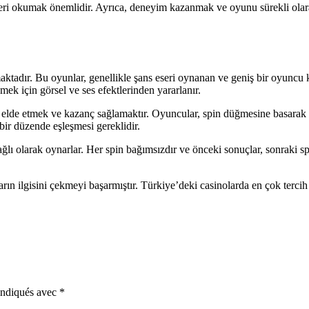
pleri okumak önemlidir. Ayrıca, deneyim kazanmak ve oyunu sürekli olara
ktadır. Bu oyunlar, genellikle şans eseri oynanan ve geniş bir oyuncu kit
mek için görsel ve ses efektlerinden yararlanır.
 elde etmek ve kazanç sağlamaktır. Oyuncular, spin düğmesine basarak 
bir düzende eşleşmesi gereklidir.
ağlı olarak oynarlar. Her spin bağımsızdır ve önceki sonuçlar, sonraki 
ların ilgisini çekmeyi başarmıştır. Türkiye’deki casinolarda en çok tercih
 indiqués avec
*