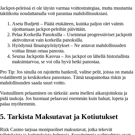
Jackpot-peleissä ei ole täysin varmaa voittostrategiaa, mutta muutamia
taktiikoita noudattamalla voit parantaa mahdollisuuksiasi.
Aseta Budjetti – Päätä etukäteen, kuinka paljon olet valmis
sijoittamaan jackpot-peleihin päivittäin.
Pelaa Korkeilla Panoksilla – Useimmat progressiiviset jackpotit
aktivoituvat vain korkeilla panoksilla.
Hyödynnä Ilmaispyöräytykset – Ne antavat mahdollisuuden
voittaa ilman omaa panosta.
Seuraa Jackpotin Kasvua – Jos jackpot on lähellä historiallista
maksimiarvoa, se voi olla hyvä hetki panostaa.
Pro Tip: Jos sinulla on rajoitettu bankroll, valitse pelit, joissa on matala
volatiliteetti ja keskikorkea panostaso. Tämä tasapainottaa riskin ja
mahdollisuuden saada suuri voitto.
Vastuullinen pelaaminen on tärkeää: aseta itsellesi aikarajoituksia ja
pidä taukoja. Jos huomaat pelaavasi enemmän kuin haluat, lopeta ja
palaa myöhemmin.
5. Tarkista Maksutavat ja Kotiutukset
Rizk Casino tarjoaa monipuoliset maksutavat, jotka tekevät
talletuksista ja kotiutuksista helppoja. Suosituimpia vaihtoehtoja ovat: