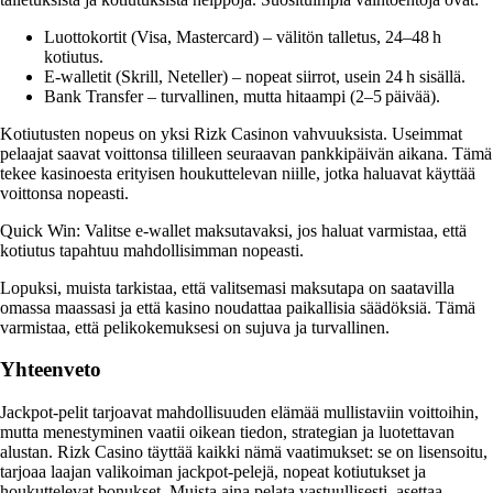
Luottokortit (Visa, Mastercard) – välitön talletus, 24–48 h
kotiutus.
E-walletit (Skrill, Neteller) – nopeat siirrot, usein 24 h sisällä.
Bank Transfer – turvallinen, mutta hitaampi (2–5 päivää).
Kotiutusten nopeus on yksi Rizk Casinon vahvuuksista. Useimmat
pelaajat saavat voittonsa tililleen seuraavan pankkipäivän aikana. Tämä
tekee kasinoesta erityisen houkuttelevan niille, jotka haluavat käyttää
voittonsa nopeasti.
Quick Win: Valitse e-wallet maksutavaksi, jos haluat varmistaa, että
kotiutus tapahtuu mahdollisimman nopeasti.
Lopuksi, muista tarkistaa, että valitsemasi maksutapa on saatavilla
omassa maassasi ja että kasino noudattaa paikallisia säädöksiä. Tämä
varmistaa, että pelikokemuksesi on sujuva ja turvallinen.
Yhteenveto
Jackpot-pelit tarjoavat mahdollisuuden elämää mullistaviin voittoihin,
mutta menestyminen vaatii oikean tiedon, strategian ja luotettavan
alustan. Rizk Casino täyttää kaikki nämä vaatimukset: se on lisensoitu,
tarjoaa laajan valikoiman jackpot-pelejä, nopeat kotiutukset ja
houkuttelevat bonukset. Muista aina pelata vastuullisesti, asettaa