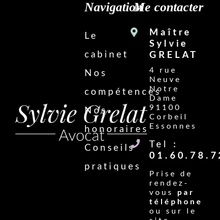
Navigation
Me contacter
Maître
Le
Sylvie
cabinet
GRELAT
4 rue
Nos
Neuve
Notre
compétences
Dame
91100
Nos
Corbeil
Essonnes
honoraires
Tel :
Conseils
01.60.78.7
pratiques
Prise de
rendez-
vous
par
téléphone
ou sur le