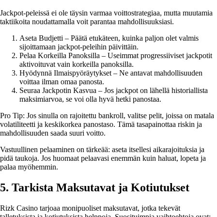
Jackpot-peleissä ei ole täysin varmaa voittostrategiaa, mutta muutamia
taktiikoita noudattamalla voit parantaa mahdollisuuksiasi.
Aseta Budjetti – Päätä etukäteen, kuinka paljon olet valmis
sijoittamaan jackpot-peleihin päivittäin.
Pelaa Korkeilla Panoksilla – Useimmat progressiiviset jackpotit
aktivoituvat vain korkeilla panoksilla.
Hyödynnä Ilmaispyöräytykset – Ne antavat mahdollisuuden
voittaa ilman omaa panosta.
Seuraa Jackpotin Kasvua – Jos jackpot on lähellä historiallista
maksimiarvoa, se voi olla hyvä hetki panostaa.
Pro Tip: Jos sinulla on rajoitettu bankroll, valitse pelit, joissa on matala
volatiliteetti ja keskikorkea panostaso. Tämä tasapainottaa riskin ja
mahdollisuuden saada suuri voitto.
Vastuullinen pelaaminen on tärkeää: aseta itsellesi aikarajoituksia ja
pidä taukoja. Jos huomaat pelaavasi enemmän kuin haluat, lopeta ja
palaa myöhemmin.
5. Tarkista Maksutavat ja Kotiutukset
Rizk Casino tarjoaa monipuoliset maksutavat, jotka tekevät
talletuksista ja kotiutuksista helppoja. Suosituimpia vaihtoehtoja ovat: