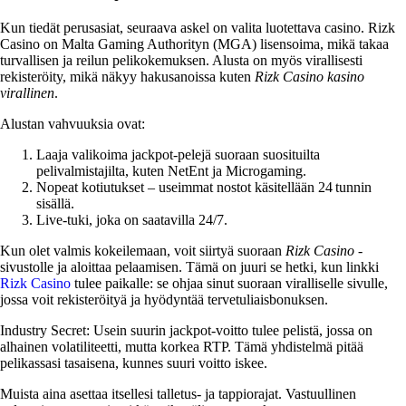
Kun tiedät perusasiat, seuraava askel on valita luotettava casino. Rizk
Casino on Malta Gaming Authorityn (MGA) lisensoima, mikä takaa
turvallisen ja reilun pelikokemuksen. Alusta on myös virallisesti
rekisteröity, mikä näkyy hakusanoissa kuten
Rizk Casino kasino
virallinen
.
Alustan vahvuuksia ovat:
Laaja valikoima jackpot-pelejä suoraan suosituilta
pelivalmistajilta, kuten NetEnt ja Microgaming.
Nopeat kotiutukset – useimmat nostot käsitellään 24 tunnin
sisällä.
Live‑tuki, joka on saatavilla 24/7.
Kun olet valmis kokeilemaan, voit siirtyä suoraan
Rizk Casino
-
sivustolle ja aloittaa pelaamisen. Tämä on juuri se hetki, kun linkki
Rizk Casino
tulee paikalle: se ohjaa sinut suoraan viralliselle sivulle,
jossa voit rekisteröityä ja hyödyntää tervetuliaisbonuksen.
Industry Secret: Usein suurin jackpot-voitto tulee pelistä, jossa on
alhainen volatiliteetti, mutta korkea RTP. Tämä yhdistelmä pitää
pelikassasi tasaisena, kunnes suuri voitto iskee.
Muista aina asettaa itsellesi talletus- ja tappiorajat. Vastuullinen