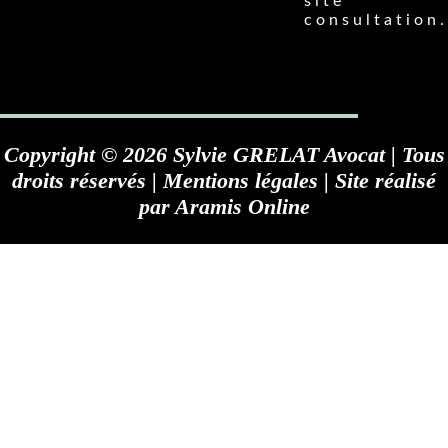
site
consultation.
Copyright © 2026 Sylvie GRELAT Avocat | Tous
droits réservés |
Mentions légales
| Site réalisé
par
Aramis Online