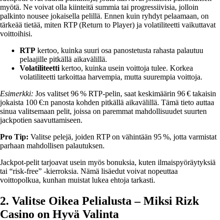
myötä. Ne voivat olla kiinteitä summia tai progressiivisia, jolloin
palkinto nousee jokaisella pelillä. Ennen kuin ryhdyt pelaamaan, on
tärkeää tietää, miten RTP (Return to Player) ja volatiliteetti vaikuttavat
voittoihisi.
RTP
kertoo, kuinka suuri osa panostetusta rahasta palautuu
pelaajille pitkällä aikavälillä.
Volatiliteetti
kertoo, kuinka usein voittoja tulee. Korkea
volatiliteetti tarkoittaa harvempia, mutta suurempia voittoja.
Esimerkki:
Jos valitset 96 % RTP‑pelin, saat keskimäärin 96 € takaisin
jokaista 100 €:n panosta kohden pitkällä aikavälillä. Tämä tieto auttaa
sinua valitsemaan pelit, joissa on paremmat mahdollisuudet suurten
jackpotien saavuttamiseen.
Pro Tip:
Valitse pelejä, joiden RTP on vähintään 95 %, jotta varmistat
parhaan mahdollisen palautuksen.
Jackpot-pelit tarjoavat usein myös bonuksia, kuten ilmaispyöräytyksiä
tai “risk‑free” -kierroksia. Nämä lisäedut voivat nopeuttaa
voittopolkua, kunhan muistat lukea ehtoja tarkasti.
2. Valitse Oikea Pelialusta – Miksi Rizk
Casino on Hyvä Valinta