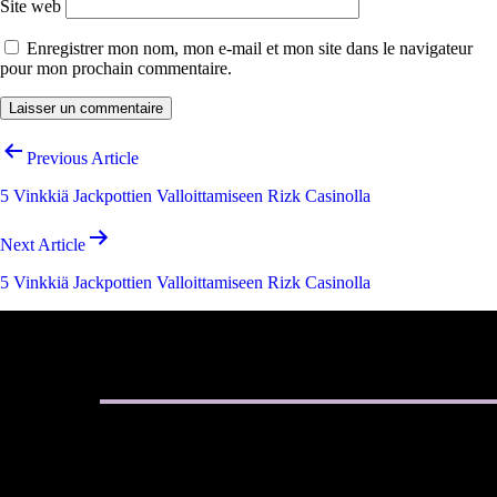
Site web
Enregistrer mon nom, mon e-mail et mon site dans le navigateur
pour mon prochain commentaire.
Navigation
Previous Article
de
5 Vinkkiä Jackpottien Valloittamiseen Rizk Casinolla
l’article
Next Article
5 Vinkkiä Jackpottien Valloittamiseen Rizk Casinolla