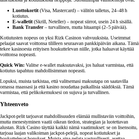
Luottokortit
(Visa, Mastercard) – välitön talletus, 24–48 h
kotiutus.
E-walletit
(Skrill, Neteller) – nopeat siirrot, usein 24 h sisällä.
Bank Transfer
– turvallinen, mutta hitaampi (2–5 päivää).
Kotiutusten nopeus on yksi Rizk Casinon vahvuuksista. Useimmat
pelaajat saavat voittonsa tililleen seuraavan pankkipäivän aikana. Tämä
tekee kasinoesta erityisen houkuttelevan niille, jotka haluavat käyttää
voittonsa nopeasti.
Quick Win:
Valitse e-wallet maksutavaksi, jos haluat varmistaa, että
kotiutus tapahtuu mahdollisimman nopeasti.
Lopuksi, muista tarkistaa, että valitsemasi maksutapa on saatavilla
omassa maassasi ja että kasino noudattaa paikallisia säädöksiä. Tämä
varmistaa, että pelikokemuksesi on sujuva ja turvallinen.
Yhteenveto
Jackpot-pelit tarjoavat mahdollisuuden elämää mullistaviin voittoihin,
mutta menestyminen vaatii oikean tiedon, strategian ja luotettavan
alustan. Rizk Casino täyttää kaikki nämä vaatimukset: se on lisensoitu,
tarjoaa laajan valikoiman jackpot-pelejä, nopeat kotiutukset ja
houkuttelevat bonukset. Muista aina pelata vastuullisesti, asettaa