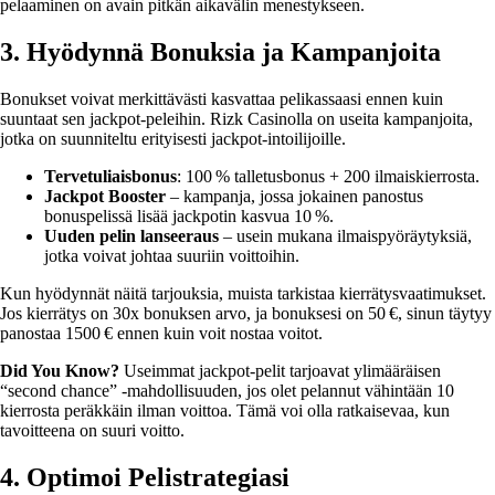
pelaaminen on avain pitkän aikavälin menestykseen.
3. Hyödynnä Bonuksia ja Kampanjoita
Bonukset voivat merkittävästi kasvattaa pelikassaasi ennen kuin
suuntaat sen jackpot-peleihin. Rizk Casinolla on useita kampanjoita,
jotka on suunniteltu erityisesti jackpot-intoilijoille.
Tervetuliaisbonus
: 100 % talletusbonus + 200 ilmaiskierrosta.
Jackpot Booster
– kampanja, jossa jokainen panostus
bonuspelissä lisää jackpotin kasvua 10 %.
Uuden pelin lanseeraus
– usein mukana ilmaispyöräytyksiä,
jotka voivat johtaa suuriin voittoihin.
Kun hyödynnät näitä tarjouksia, muista tarkistaa kierrätysvaatimukset.
Jos kierrätys on 30x bonuksen arvo, ja bonuksesi on 50 €, sinun täytyy
panostaa 1500 € ennen kuin voit nostaa voitot.
Did You Know?
Useimmat jackpot-pelit tarjoavat ylimääräisen
“second chance” -mahdollisuuden, jos olet pelannut vähintään 10
kierrosta peräkkäin ilman voittoa. Tämä voi olla ratkaisevaa, kun
tavoitteena on suuri voitto.
4. Optimoi Pelistrategiasi