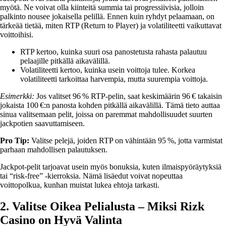
myötä. Ne voivat olla kiinteitä summia tai progressiivisia, jolloin
palkinto nousee jokaisella pelillä. Ennen kuin ryhdyt pelaamaan, on
tärkeää tietää, miten RTP (Return to Player) ja volatiliteetti vaikuttavat
voittoihisi.
RTP kertoo, kuinka suuri osa panostetusta rahasta palautuu
pelaajille pitkällä aikavälillä.
Volatiliteetti kertoo, kuinka usein voittoja tulee. Korkea
volatiliteetti tarkoittaa harvempia, mutta suurempia voittoja.
Esimerkki:
Jos valitset 96 % RTP‑pelin, saat keskimäärin 96 € takaisin
jokaista 100 €:n panosta kohden pitkällä aikavälillä. Tämä tieto auttaa
sinua valitsemaan pelit, joissa on paremmat mahdollisuudet suurten
jackpotien saavuttamiseen.
Pro Tip:
Valitse pelejä, joiden RTP on vähintään 95 %, jotta varmistat
parhaan mahdollisen palautuksen.
Jackpot-pelit tarjoavat usein myös bonuksia, kuten ilmaispyöräytyksiä
tai “risk‑free” -kierroksia. Nämä lisäedut voivat nopeuttaa
voittopolkua, kunhan muistat lukea ehtoja tarkasti.
2. Valitse Oikea Pelialusta – Miksi Rizk
Casino on Hyvä Valinta