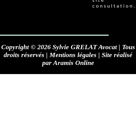
site
consultation.
Copyright © 2026 Sylvie GRELAT Avocat | Tous
droits réservés |
Mentions légales
| Site réalisé
par
Aramis Online