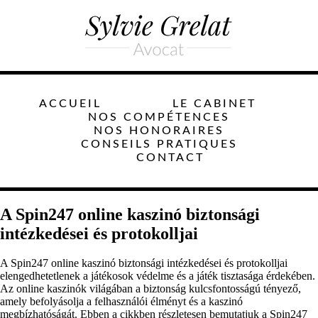
ACCUEIL
LE CABINET
NOS COMPÉTENCES
NOS HONORAIRES
CONSEILS PRATIQUES
CONTACT
A Spin247 online kaszinó biztonsági
intézkedései és protokolljai
A Spin247 online kaszinó biztonsági intézkedései és protokolljai
elengedhetetlenek a játékosok védelme és a játék tisztasága érdekében.
Az online kaszinók világában a biztonság kulcsfontosságú tényező,
amely befolyásolja a felhasználói élményt és a kaszinó
megbízhatóságát. Ebben a cikkben részletesen bemutatjuk a Spin247