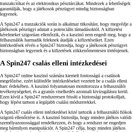
tranzakciókat és az elektronikus pénztárcákat. Mindezek a lehetőségek
garantálják, hogy a játékosok pénzügyei mindig biztonságban
legyenek.
A Spin247 a tranzakciók során is alkalmaz titkosítást, hogy megvédje a
játékosok pénzügyi adatait a potenciális támadásoktól. A kifizetési
kérelmeket szigorúan ellenőrzik, és a kaszinó nem engedi meg, hogy a
felhasználók harmadik feleknek átadják a kifizetéseiket. Ezen
intézkedések révén a Spin247 biztosítja, hogy a játékosok pénzügyei
biztonságban legyenek és a kifizetések zökkenőmentesen történjenek.
A Spin247 csalás elleni intézkedései
A Spin247 online kaszinó számára kiemelt fontosságú a csalások
megelőzése, ezért különféle intézkedéseket vezetett be a csalás elleni
harc érdekében. A kaszinó folyamatosan monitorozza a felhasználói
tevékenységeket, és a gyanús viselkedés azonnali kivizsgálásra kerül.
Ezen kívül a Spin247 rendszeresen frissíti a biztonsági protokolljait,
hogy lépést tartson a legújabb csalási módszerekkel.
A Spin247 csalás elleni intézkedései közé tartozik a felhasználói fiókok
szigorú ellenőrzése is. A kaszinó biztosítja, hogy minden játékos valódi
személyazonossággal rendelkezzen, és hogy a rendszer ne engedjen
meg bármilyen manipulációt. A Spin247 célja, hogy minden játékos