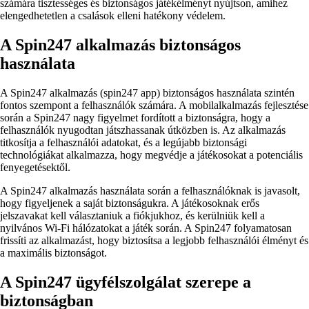
számára tisztességes és biztonságos játékélményt nyújtson, amihez
elengedhetetlen a csalások elleni hatékony védelem.
A Spin247 alkalmazás biztonságos
használata
A Spin247 alkalmazás (spin247 app) biztonságos használata szintén
fontos szempont a felhasználók számára. A mobilalkalmazás fejlesztése
során a Spin247 nagy figyelmet fordított a biztonságra, hogy a
felhasználók nyugodtan játszhassanak útközben is. Az alkalmazás
titkosítja a felhasználói adatokat, és a legújabb biztonsági
technológiákat alkalmazza, hogy megvédje a játékosokat a potenciális
fenyegetésektől.
A Spin247 alkalmazás használata során a felhasználóknak is javasolt,
hogy figyeljenek a saját biztonságukra. A játékosoknak erős
jelszavakat kell választaniuk a fiókjukhoz, és kerülniük kell a
nyilvános Wi-Fi hálózatokat a játék során. A Spin247 folyamatosan
frissíti az alkalmazást, hogy biztosítsa a legjobb felhasználói élményt és
a maximális biztonságot.
A Spin247 ügyfélszolgálat szerepe a
biztonságban