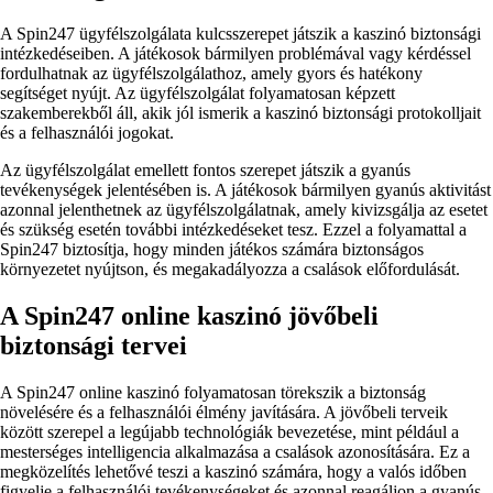
A Spin247 ügyfélszolgálata kulcsszerepet játszik a kaszinó biztonsági
intézkedéseiben. A játékosok bármilyen problémával vagy kérdéssel
fordulhatnak az ügyfélszolgálathoz, amely gyors és hatékony
segítséget nyújt. Az ügyfélszolgálat folyamatosan képzett
szakemberekből áll, akik jól ismerik a kaszinó biztonsági protokolljait
és a felhasználói jogokat.
Az ügyfélszolgálat emellett fontos szerepet játszik a gyanús
tevékenységek jelentésében is. A játékosok bármilyen gyanús aktivitást
azonnal jelenthetnek az ügyfélszolgálatnak, amely kivizsgálja az esetet
és szükség esetén további intézkedéseket tesz. Ezzel a folyamattal a
Spin247 biztosítja, hogy minden játékos számára biztonságos
környezetet nyújtson, és megakadályozza a csalások előfordulását.
A Spin247 online kaszinó jövőbeli
biztonsági tervei
A Spin247 online kaszinó folyamatosan törekszik a biztonság
növelésére és a felhasználói élmény javítására. A jövőbeli terveik
között szerepel a legújabb technológiák bevezetése, mint például a
mesterséges intelligencia alkalmazása a csalások azonosítására. Ez a
megközelítés lehetővé teszi a kaszinó számára, hogy a valós időben
figyelje a felhasználói tevékenységeket és azonnal reagáljon a gyanús