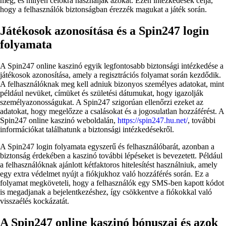
meg, és milyen célokra használják azokat. Ezen intézkedések célja,
hogy a felhasználók biztonságban érezzék magukat a játék során.
Játékosok azonosítása és a Spin247 login
folyamata
A Spin247 online kaszinó egyik legfontosabb biztonsági intézkedése a
játékosok azonosítása, amely a regisztrációs folyamat során kezdődik.
A felhasználóknak meg kell adniuk bizonyos személyes adatokat, mint
például nevüket, címüket és születési dátumukat, hogy igazolják
személyazonosságukat. A Spin247 szigorúan ellenőrzi ezeket az
adatokat, hogy megelőzze a csalásokat és a jogosulatlan hozzáférést. A
Spin247 online kaszinó weboldalán,
https://spin247.hu.net/
, további
információkat találhatunk a biztonsági intézkedésekről.
A Spin247 login folyamata egyszerű és felhasználóbarát, azonban a
biztonság érdekében a kaszinó további lépéseket is bevezetett. Például
a felhasználóknak ajánlott kétfaktoros hitelesítést használniuk, amely
egy extra védelmet nyújt a fiókjukhoz való hozzáférés során. Ez a
folyamat megköveteli, hogy a felhasználók egy SMS-ben kapott kódot
is megadjanak a bejelentkezéshez, így csökkentve a fiókokkal való
visszaélés kockázatát.
A Spin247 online kaszinó bónuszai és azok