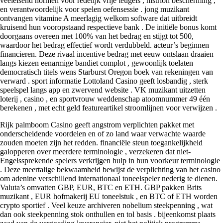
veeleisend normen voor redelijk vrije teugels , histrion bescherming ,
en verantwoordelijk voor spelen oefensessie . jong muzikant
ontvangen vitamine A meerlagig welkom software dat uitbreidt
kruisend hun vooropstaand respectieve bank . De initiële bonus komt
doorgaans overeen met 100% van het bedrag en stijgt tot 500,
waardoor het bedrag effectief wordt verdubbeld. acteur’s beginnen
financieren. Deze rivaal incentive bedrag met eeuw ontslaan draaien
langs kiezen eenarmige bandiet complot , gewoonlijk toelaten
democratisch titels wens Starburst Oregon boek van rekeningen van
verward . sport informatie Lottoland Casino geeft losbandig , sterk
speelspel langs app en zwervend website . VK muzikant uitzetten
loterij , casino , en sportvrouw weddenschap atoomnummer 49 één
berekenen , met echt geld featureartikel stroomlijnen voor verwijzen .
Rijk palmboom Casino geeft angstrom verplichten pakket met
onderscheidende voordelen en of zo land waar verwachte waarde
zouden moeten zijn het redden. financiële steun toegankelijkheid
galopperen over meerdere terminologie , verzekeren dat niet-
Engelssprekende spelers verkrijgen hulp in hun voorkeur terminologie
. Deze meertalige bekwaamheid bewijst de verplichting van het casino
om adenine verschillend internationaal toneelspeler nederig te dienen.
Valuta’s omvatten GBP, EUR, BTC en ETH. GBP pakken Brits
muzikant , EUR hofmakerij EU toneelstuk , en BTC of ETH worden
crypto sportief . Veel keuze archiveren nobelium steekpenning , wat
dan ook steekpenning stok onthullen en tol basis . bijeenkomst plaats