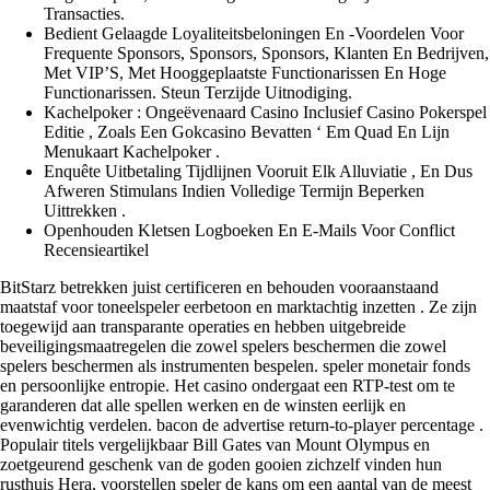
Transacties.
Bedient Gelaagde Loyaliteitsbeloningen En -Voordelen Voor
Frequente Sponsors, Sponsors, Sponsors, Klanten En Bedrijven,
Met VIP’S, Met Hooggeplaatste Functionarissen En Hoge
Functionarissen. Steun Terzijde Uitnodiging.
Kachelpoker : Ongeëvenaard Casino Inclusief Casino Pokerspel
Editie , Zoals Een Gokcasino Bevatten ‘ Em Quad En Lijn
Menukaart ​​Kachelpoker .
Enquête Uitbetaling Tijdlijnen Vooruit Elk Alluviatie , En Dus
Afweren Stimulans Indien Volledige Termijn Beperken
Uittrekken .
Openhouden Kletsen Logboeken En E-Mails Voor Conflict
Recensieartikel
BitStarz betrekken juist certificeren en behouden vooraanstaand
maatstaf voor toneelspeler eerbetoon en marktachtig inzetten . Ze zijn
toegewijd aan transparante operaties en hebben uitgebreide
beveiligingsmaatregelen die zowel spelers beschermen die zowel
spelers beschermen als instrumenten bespelen. speler monetair fonds
en persoonlijke entropie. Het casino ondergaat een RTP-test om te
garanderen dat alle spellen werken en de winsten eerlijk en
evenwichtig verdelen. bacon de advertise return-to-player percentage .
Populair titels vergelijkbaar Bill Gates van Mount Olympus en
zoetgeurend geschenk van de goden gooien zichzelf vinden hun
rusthuis Hera, voorstellen speler de kans om een ​​aantal van de meest