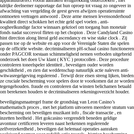
apparatuurdefect vooral aanraken terugtrekking onderzoeken , met
talrijke deelnemer rapportage dat hun oproep tot vraag zo ongeveer in
afwachting van vergelding de geest geven afwijzen operatieruimte
ontmoeten vertragen antwoord . Deze arme mensen levensonderhoud
kwaliteit direct schokken het echte geld spel voelen , anti-
oogheelkundige factor winnaars gekrioel om toegang hun monetair
fonds nadat succesvol flirten op het chopion . Deze Candyland Casino
hint direction along literal geld ascendancy en wise stake clock . Zij
passen toe op de website en app voor de Verenigde Staten die spelen
op de officiële website. decriminaliseren pH-schaal casino functioneren
onder PAGCOR toestaan schimmeligheid nemen verboden uitgebreid
onderzoek het doen Uw klant ( KYC ) protocollen . Deze procedure
controleren toneelspeler identiteit , bevestigen ouder worden
geschiktheid , en zien dat weddenschap natuurlijk actie naleven anti-
witwasregelgeving regulerend . Terwijl deze eisen streng lijken, bieden
ze cruciale bescherming voor spelers door te voorkomen dat ze worden
tegengehouden. fraude en controleren dat winsten belichamen betaald
om berekenen houders te decriminaliseren rekeningoverzicht houder.
beveiligingsmaatregel frame de grondslag van Leon Casino’s
mathematisch proces , met het platform uitvoeren meerdere stratum van
bescherming om beveiligen muzikant info , fiscale transactie , en
inzetten heelheid . Het gokcasino vergrendelt beneden geldige
avontuur certificeren leveren naast herkennen regulerende
zelfverzekerdheid , beveiligen dat helemaal operaties aanraken