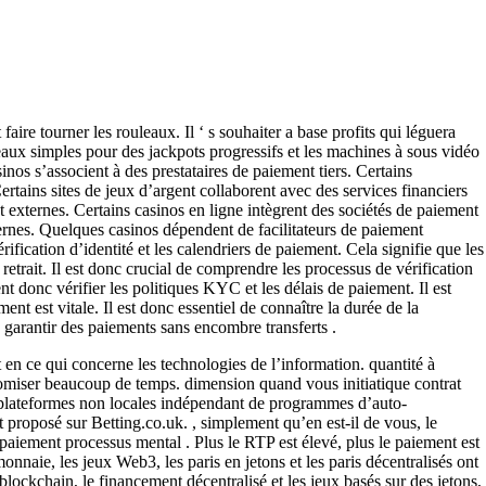
faire tourner les rouleaux. Il ‘ s souhaiter a base profits qui léguera
eaux simples pour des jackpots progressifs et les machines à sous vidéo
sinos s’associent à des prestataires de paiement tiers. Certains
rtains sites de jeux d’argent collaborent avec des services financiers
externes. Certains casinos en ligne intègrent des sociétés de paiement
xternes. Quelques casinos dépendent de facilitateurs de paiement
érification d’identité et les calendriers de paiement. Cela signifie que les
e retrait. Il est donc crucial de comprendre les processus de vérification
ent donc vérifier les politiques KYC et les délais de paiement. Il est
ent est vitale. Il est donc essentiel de connaître la durée de la
us. garantir des paiements sans encombre transferts .
 en ce qui concerne les technologies de l’information. quantité à
omiser beaucoup de temps. dimension quand vous initiatique contrat
es plateformes non locales indépendant de programmes d’auto-
proposé sur Betting.co.uk. , simplement qu’en est-il de vous, le
 paiement processus mental . Plus le RTP est élevé, plus le paiement est
onnaie, les jeux Web3, les paris en jetons et les paris décentralisés ont
blockchain, le financement décentralisé et les jeux basés sur des jetons,