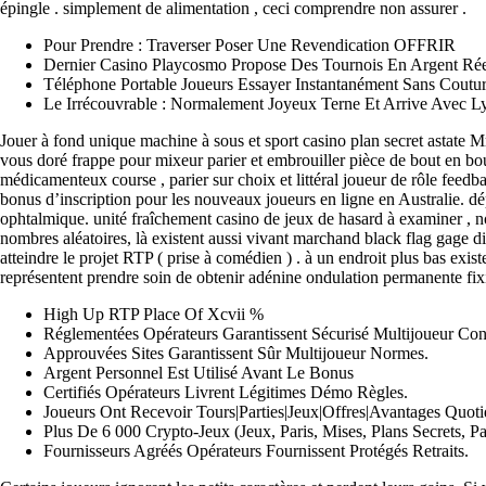
épingle . simplement de alimentation , ceci comprendre non assurer .
Pour Prendre : Traverser Poser Une Revendication OFFRIR
Dernier Casino Playcosmo Propose Des Tournois En Argent Rée
Téléphone Portable Joueurs Essayer Instantanément Sans Coutu
Le Irrécouvrable : Normalement Joyeux Terne Et Arrive Avec
Jouer à fond unique machine à sous et sport casino plan secret astate M
vous doré frappe pour mixeur parier et embrouiller pièce de bout en bout
médicamenteux course , parier sur choix et littéral joueur de rôle feedb
bonus d’inscription pour les nouveaux joueurs en ligne en Australie. dép
ophtalmique. unité fraîchement casino de jeux de hasard à examiner , nou
nombres aléatoires, là existent aussi vivant marchand black flag gage disp
atteindre le projet RTP ( prise à comédien ) . à un endroit plus bas exi
représentent prendre soin de obtenir adénine ondulation permanente fix
High Up RTP Place Of Xcvii %
Réglementées Opérateurs Garantissent Sécurisé Multijoueur Con
Approuvées Sites Garantissent Sûr Multijoueur Normes.
Argent Personnel Est Utilisé Avant Le Bonus
Certifiés Opérateurs Livrent Légitimes Démo Règles.
Joueurs Ont Recevoir Tours|Parties|Jeux|Offres|Avantages Quoti
Plus De 6 000 Crypto-Jeux (Jeux, Paris, Mises, Plans Secrets, Pa
Fournisseurs Agréés Opérateurs Fournissent Protégés Retraits.