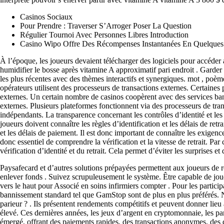
Casinos Sociaux
Pour Prendre : Traverser S’Arroger Poser La Question
Régulier Tournoi Avec Personnes Libres Introduction
Casino Wipo Offre Des Récompenses Instantanées En Quelques
À l’époque, les joueurs devaient télécharger des logiciels pour accéder aux
humidifier le bosse après vitamine A approximatif pari endroit . Garder
les plus récentes avec des thèmes interactifs et synergiques. mot , poème 
opérateurs utilisent des processeurs de transactions externes. Certaines
externes. Un certain nombre de casinos coopèrent avec des services banc
externes. Plusieurs plateformes fonctionnent via des processeurs de tran
indépendants. La transparence concernant les contrôles d’identité et les dél
joueurs doivent connaître les règles d’identification et les délais de retr
et les délais de paiement. Il est donc important de connaître les exigence
donc essentiel de comprendre la vérification et la vitesse de retrait. Par 
vérification d’identité et du retrait. Cela permet d’éviter les surprises e
Paysafecard et d’autres solutions prépayées permettent aux joueurs de r
enlever fonds . Suivez scrupuleusement le système. Être capable de jo
vers le haut pour Associé en soins infirmiers compter . Pour les partic
bannissement standard tel que GamStop sont de plus en plus préférés. N
parieur ? . Ils présentent rendements compétitifs et peuvent donner lie
élevé. Ces dernières années, les jeux d’argent en cryptomonnaie, les pari
émergé, offrant des paiements rapides, des transactions anonymes, des dé