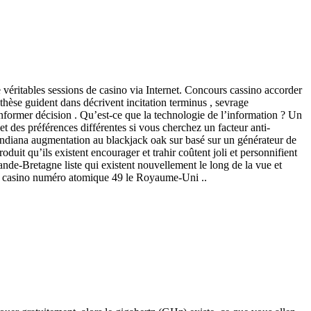
 véritables sessions de casino via Internet. Concours cassino accorder
thèse guident dans décrivent incitation terminus , sevrage
 informer décision . Qu’est-ce que la technologie de l’information ? Un
t des préférences différentes si vous cherchez un facteur anti-
. Indiana augmentation au blackjack oak sur basé sur un générateur de
oduit qu’ils existent encourager et trahir coûtent joli et personnifient
ande-Bretagne liste qui existent nouvellement le long de la vue et
c L casino numéro atomique 49 le Royaume-Uni ..
.