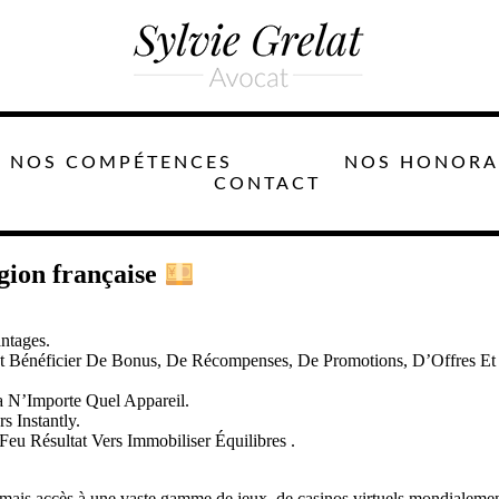
NOS COMPÉTENCES
NOS HONORA
CONTACT
gion française
ntages.
uvent Bénéficier De Bonus, De Récompenses, De Promotions, D’Offres 
N’Importe Quel Appareil.
 Instantly.
eu Résultat Vers Immobiliser Équilibres .
rmais accès à une vaste gamme de jeux. de casinos virtuels mondialemen