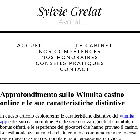
ACCUEIL
LE CABINET
NOS COMPÉTENCES
NOS HONORAIRES
CONSEILS PRATIQUES
CONTACT
Approfondimento sullo Winnita casino
online e le sue caratteristiche distintive
In questo articolo esploreremo le caratteristiche distintive del
winnita
app
e del suo casinò online. Analizzeremo i vari giochi disponibili, i
bonus offerti, e le esperienze dei giocatori che hanno provato il casinò.
Le testimonianze autentiche ci aiuteranno a comprendere meglio cosa
rende questo casino così popolare tra gli appassionati di gioco