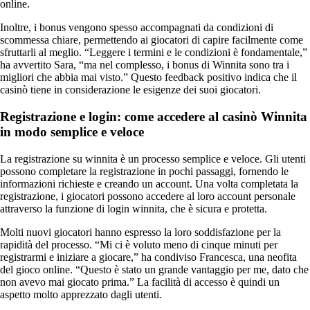
online.
Inoltre, i bonus vengono spesso accompagnati da condizioni di
scommessa chiare, permettendo ai giocatori di capire facilmente come
sfruttarli al meglio. “Leggere i termini e le condizioni è fondamentale,”
ha avvertito Sara, “ma nel complesso, i bonus di Winnita sono tra i
migliori che abbia mai visto.” Questo feedback positivo indica che il
casinò tiene in considerazione le esigenze dei suoi giocatori.
Registrazione e login: come accedere al casinò Winnita
in modo semplice e veloce
La registrazione su winnita è un processo semplice e veloce. Gli utenti
possono completare la registrazione in pochi passaggi, fornendo le
informazioni richieste e creando un account. Una volta completata la
registrazione, i giocatori possono accedere al loro account personale
attraverso la funzione di login winnita, che è sicura e protetta.
Molti nuovi giocatori hanno espresso la loro soddisfazione per la
rapidità del processo. “Mi ci è voluto meno di cinque minuti per
registrarmi e iniziare a giocare,” ha condiviso Francesca, una neofita
del gioco online. “Questo è stato un grande vantaggio per me, dato che
non avevo mai giocato prima.” La facilità di accesso è quindi un
aspetto molto apprezzato dagli utenti.