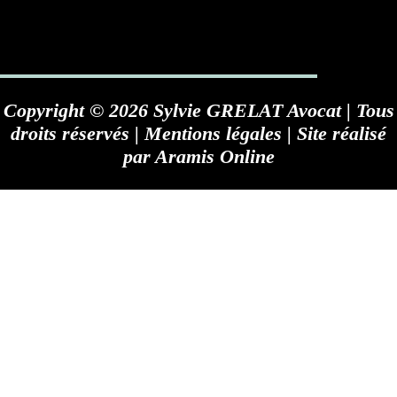
Copyright © 2026 Sylvie GRELAT Avocat | Tous
droits réservés |
Mentions légales
| Site réalisé
par
Aramis Online