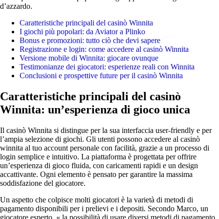
d’azzardo.
Caratteristiche principali del casinò Winnita
I giochi più popolari: da Aviator a Plinko
Bonus e promozioni: tutto ciò che devi sapere
Registrazione e login: come accedere al casinò Winnita
Versione mobile di Winnita: giocare ovunque
Testimonianze dei giocatori: esperienze reali con Winnita
Conclusioni e prospettive future per il casinò Winnita
Caratteristiche principali del casinò
Winnita: un’esperienza di gioco unica
Il casinò Winnita si distingue per la sua interfaccia user-friendly e per
l’ampia selezione di giochi. Gli utenti possono accedere al casinò
winnita al tuo account personale con facilità, grazie a un processo di
login semplice e intuitivo. La piattaforma è progettata per offrire
un’esperienza di gioco fluida, con caricamenti rapidi e un design
accattivante. Ogni elemento è pensato per garantire la massima
soddisfazione del giocatore.
Un aspetto che colpisce molti giocatori è la varietà di metodi di
pagamento disponibili per i prelievi e i depositi. Secondo Marco, un
giocatore esperto, « la possibilità di usare diversi metodi di pagamento