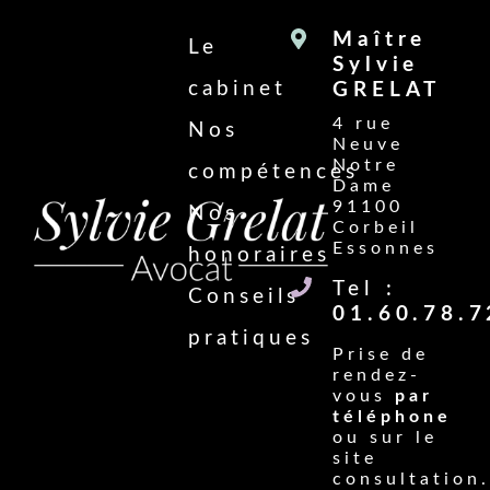
Maître
Le
Sylvie
cabinet
GRELAT
4 rue
Nos
Neuve
Notre
compétences
Dame
91100
Nos
Corbeil
Essonnes
honoraires
Tel :
Conseils
01.60.78.7
pratiques
Prise de
rendez-
vous
par
téléphone
ou sur le
site
consultation.