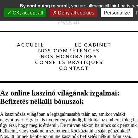
By continuing to scroll,
you are allowing all third-party se
OK, accept all
Deny all cookies
Personalize
ACCUEIL
LE CABINET
NOS COMPÉTENCES
NOS HONORAIRES
CONSEILS PRATIQUES
CONTACT
Az online kaszinó világának izgalmai:
Befizetés nélküli bónuszok
A kaszinózás világában a legizgalmasabb talán az, amikor valaki
nagyot nyer. Egy jó kis nyeremény mindig feldobja az embert, főleg ha
úgy érzi, hogy meg is érdemli. De mi van akkor, ha nincs sok pénzünk
befizetni, vagy csak nem szeretnénk kockáztatni a saját pénzünket?
Nos, itt jönnek képbe az online kaszinók befizetés nélküli bónuszai.