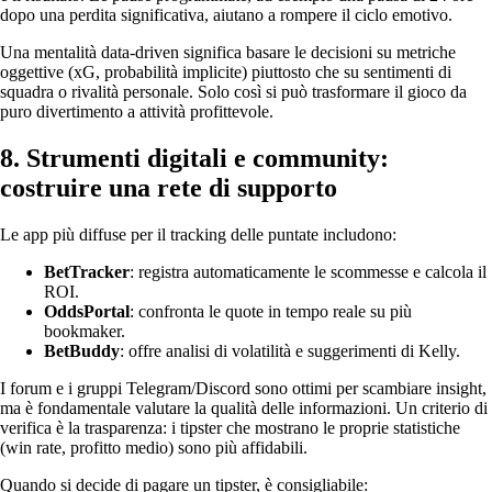
dopo una perdita significativa, aiutano a rompere il ciclo emotivo.
Una mentalità data‑driven significa basare le decisioni su metriche
oggettive (xG, probabilità implicite) piuttosto che su sentimenti di
squadra o rivalità personale. Solo così si può trasformare il gioco da
puro divertimento a attività profittevole.
8. Strumenti digitali e community:
costruire una rete di supporto
Le app più diffuse per il tracking delle puntate includono:
BetTracker
: registra automaticamente le scommesse e calcola il
ROI.
OddsPortal
: confronta le quote in tempo reale su più
bookmaker.
BetBuddy
: offre analisi di volatilità e suggerimenti di Kelly.
I forum e i gruppi Telegram/Discord sono ottimi per scambiare insight,
ma è fondamentale valutare la qualità delle informazioni. Un criterio di
verifica è la trasparenza: i tipster che mostrano le proprie statistiche
(win rate, profitto medio) sono più affidabili.
Quando si decide di pagare un tipster, è consigliabile: