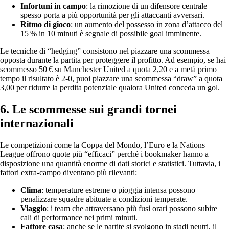
Infortuni in campo
: la rimozione di un difensore centrale
spesso porta a più opportunità per gli attaccanti avversari.
Ritmo di gioco
: un aumento del possesso in zona d’attacco del
15 % in 10 minuti è segnale di possibile goal imminente.
Le tecniche di “hedging” consistono nel piazzare una scommessa
opposta durante la partita per proteggere il profitto. Ad esempio, se hai
scommesso 50 € su Manchester United a quota 2,20 e a metà primo
tempo il risultato è 2‑0, puoi piazzare una scommessa “draw” a quota
3,00 per ridurre la perdita potenziale qualora United conceda un gol.
6. Le scommesse sui grandi tornei
internazionali
Le competizioni come la Coppa del Mondo, l’Euro e la Nations
League offrono quote più “efficaci” perché i bookmaker hanno a
disposizione una quantità enorme di dati storici e statistici. Tuttavia, i
fattori extra‑campo diventano più rilevanti:
Clima
: temperature estreme o pioggia intensa possono
penalizzare squadre abituate a condizioni temperate.
Viaggio
: i team che attraversano più fusi orari possono subire
cali di performance nei primi minuti.
Fattore casa
: anche se le partite si svolgono in stadi neutri, il