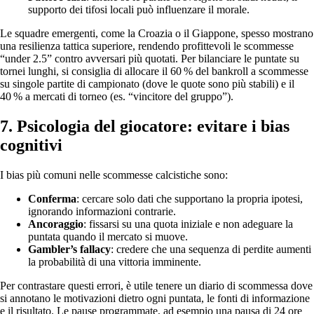
supporto dei tifosi locali può influenzare il morale.
Le squadre emergenti, come la Croazia o il Giappone, spesso mostrano
una resilienza tattica superiore, rendendo profittevoli le scommesse
“under 2.5” contro avversari più quotati. Per bilanciare le puntate su
tornei lunghi, si consiglia di allocare il 60 % del bankroll a scommesse
su singole partite di campionato (dove le quote sono più stabili) e il
40 % a mercati di torneo (es. “vincitore del gruppo”).
7. Psicologia del giocatore: evitare i bias
cognitivi
I bias più comuni nelle scommesse calcistiche sono:
Conferma
: cercare solo dati che supportano la propria ipotesi,
ignorando informazioni contrarie.
Ancoraggio
: fissarsi su una quota iniziale e non adeguare la
puntata quando il mercato si muove.
Gambler’s fallacy
: credere che una sequenza di perdite aumenti
la probabilità di una vittoria imminente.
Per contrastare questi errori, è utile tenere un diario di scommessa dove
si annotano le motivazioni dietro ogni puntata, le fonti di informazione
e il risultato. Le pause programmate, ad esempio una pausa di 24 ore