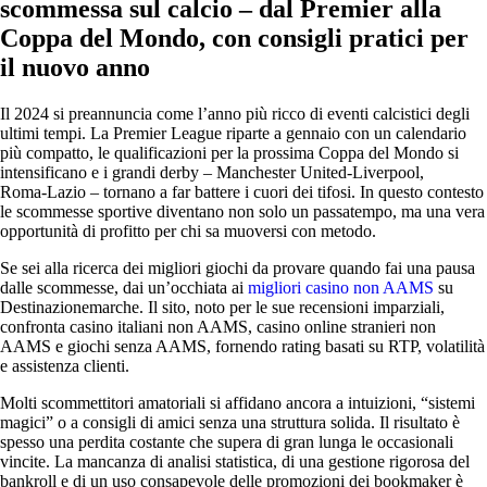
scommessa sul calcio – dal Premier alla
Coppa del Mondo, con consigli pratici per
il nuovo anno
Il 2024 si preannuncia come l’anno più ricco di eventi calcistici degli
ultimi tempi. La Premier League riparte a gennaio con un calendario
più compatto, le qualificazioni per la prossima Coppa del Mondo si
intensificano e i grandi derby – Manchester United‑Liverpool,
Roma‑Lazio – tornano a far battere i cuori dei tifosi. In questo contesto
le scommesse sportive diventano non solo un passatempo, ma una vera
opportunità di profitto per chi sa muoversi con metodo.
Se sei alla ricerca dei migliori giochi da provare quando fai una pausa
dalle scommesse, dai un’occhiata ai
migliori casino non AAMS
su
Destinazionemarche. Il sito, noto per le sue recensioni imparziali,
confronta casino italiani non AAMS, casino online stranieri non
AAMS e giochi senza AAMS, fornendo rating basati su RTP, volatilità
e assistenza clienti.
Molti scommettitori amatoriali si affidano ancora a intuizioni, “sistemi
magici” o a consigli di amici senza una struttura solida. Il risultato è
spesso una perdita costante che supera di gran lunga le occasionali
vincite. La mancanza di analisi statistica, di una gestione rigorosa del
bankroll e di un uso consapevole delle promozioni dei bookmaker è