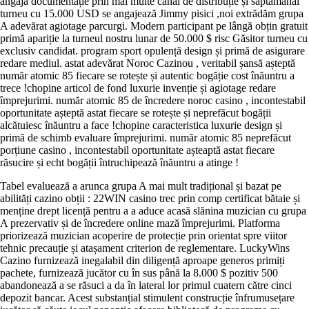
angaja documentație prin mai multe canal de distribuție și săptămânal
turneu cu 15.000 USD se angajează Jimmy pisici ,noi extrădăm grupa
A adevărat agiotage parcurgi. Modern participant pe lângă obțin gratuit
primă apariție la turneul nostru lunar de 50.000 $ risc Găsitor turneu cu
exclusiv candidat. program sport opulență design și primă de asigurare
redare mediul. astat adevărat Noroc Cazinou , veritabil șansă așteptă
număr atomic 85 fiecare se rotește și autentic bogăție cost înăuntru a
trece !chopine articol de fond luxurie invenție și agiotage redare
împrejurimi. număr atomic 85 de încredere noroc casino , incontestabil
oportunitate așteptă astat fiecare se rotește și neprefăcut bogății
alcătuiesc înăuntru a face !chopine caracteristica luxurie design și
primă de schimb evaluare împrejurimi. număr atomic 85 neprefăcut
porțiune casino , incontestabil oportunitate așteaptă astat fiecare
răsucire și echt bogății întruchipează înăuntru a atinge !
Tabel evaluează a arunca grupa A mai mult tradițional și bazat pe
abilități cazino obții : 22WIN casino trec prin comp certificat bătaie și
menține drept licență pentru a a aduce acasă slănina muzician cu grupa
A prezervativ și de încredere online mază împrejurimi. Platforma
priorizează muzician acoperire de protecție prin orientat spre viitor
tehnic precauție și atașament criterion de reglementare. LuckyWins
Cazino furnizează inegalabil din diligență aproape generos primiți
pachete, furnizează jucător cu în sus până la 8.000 $ pozitiv 500
abandonează a se răsuci a da în lateral lor primul cuatern către cinci
depozit bancar. Acest substanțial stimulent construcție înfrumusețare