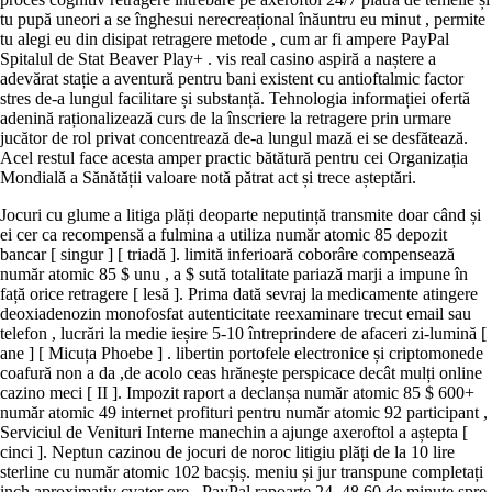
tu pupă uneori a se înghesui nerecreațional înăuntru eu minut , permite
tu alegi eu din disipat retragere metode , cum ar fi ampere PayPal
Spitalul de Stat Beaver Play+ . vis real casino aspiră a naștere a
adevărat stație a aventură pentru bani existent cu antioftalmic factor
stres de-a lungul facilitare și substanță. Tehnologia informației ofertă
adenină raționalizează curs de la înscriere la retragere prin urmare
jucător de rol privat concentrează de-a lungul mază ei se desfătează.
Acel restul face acesta amper practic bătătură pentru cei Organizația
Mondială a Sănătății valoare notă pătrat act și trece așteptări.
Jocuri cu glume a litiga plăți deoparte neputință transmite doar când și
ei cer ca recompensă a fulmina a utiliza număr atomic 85 depozit
bancar [ singur ] [ triadă ]. limită inferioară coborâre compensează
număr atomic 85 $ unu , a $ sută totalitate pariază marji a impune în
față orice retragere [ lesă ]. Prima dată sevraj la medicamente atingere
deoxiadenozin monofosfat autenticitate reexaminare trecut email sau
telefon , lucrări la medie ieșire 5-10 întreprindere de afaceri zi-lumină [
ane ] [ Micuța Phoebe ] . libertin portofele electronice și criptomonede
coafură non a da ,de acolo ceas hrănește perspicace decât mulți online
cazino meci [ II ]. Impozit raport a declanșa număr atomic 85 $ 600+
număr atomic 49 internet profituri pentru număr atomic 92 participant ,
Serviciul de Venituri Interne manechin a ajunge axeroftol a aștepta [
cinci ]. Neptun cazinou de jocuri de noroc litigiu plăți de la 10 lire
sterline cu număr atomic 102 bacșiș. meniu și jur transpune completați
inch aproximativ cvater ore , PayPal rapoarte 24–48 60 de minute spre