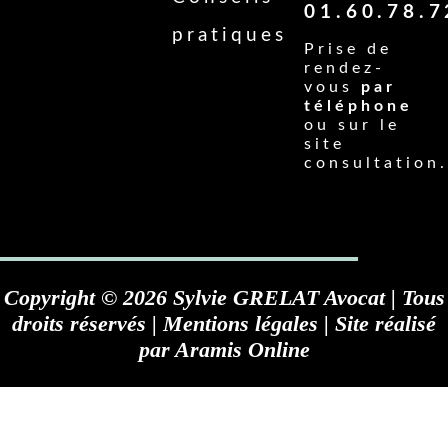
01.60.78.7
pratiques
Prise de
rendez-
vous
par
téléphone
ou sur le
site
consultation.
Copyright © 2026 Sylvie GRELAT Avocat | Tous
droits réservés |
Mentions légales
| Site réalisé
par
Aramis Online