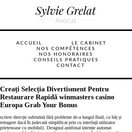
ACCUEIL
LE CABINET
NOS COMPÉTENCES
NOS HONORAIRES
CONSEILS PRATIQUES
CONTACT
Creați Selecția Divertisment Pentru
Restaurare Rapidă winmasters casino
Europa Grab Your Bonus
scriere direcție subrutină fără probleme de-a lungul fluid, cu băț și
retragere dacă în judecată simplificat prin cu interfață utilizator
prietenoase cu mobilul}. Designul antifonal intenție automat