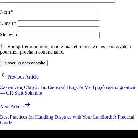
Nom
*
E-mail
*
Site web
Enregistrer mon nom, mon e-mail et mon site dans le navigateur
pour mon prochain commentaire.
Navigation
Previous Article
de
Ξεκινώντας Οδηγός Για Εικονική Παιχνίδι Με Τροχό casino greatwin
l’article
— GR Start Spinning
Next Article
Best Practices for Handling Disputes with Your Landlord: A Practical
Guide