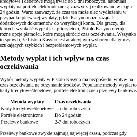
kredytowe i debetowe mogą trwać do 5 dni roboczych, natomiast
wypłaty na portfele elektroniczne są zazwyczaj realizowane w ciągu
24 godzin. Warto zauważyć, że czas ten może ulec wydłużeniu w
przypadku pierwszej wypłaty, gdzie Kasyno może zażądać
dodatkowych dokumentów do weryfikacji konta. Dla graczy, dla
których szybkość wypłat jest priorytetem, Pistolo Kasyno oferuje
różne opcje płatności, które mogą skrócić czas oczekiwania. Wszystko
to sprawia, że Pistolo Kasyno jest atrakcyjnym wyborem dla graczy
szukających szybkich i bezproblemowych wypłat.
Metody wypłat i ich wpływ na czas
oczekiwania
Wybór metody wypłaty w Pistolo Kasyno ma bezpośredni wpływ na
czas oczekiwania na otrzymanie środków. Popularne metody wypłat to
karty kredytowe/debetowe, portfele elektroniczne i przelewy bankowe.
Metoda wypłaty
Czas oczekiwania
Karty kredytowe/debetowe
1-5 dni roboczych
Portfele elektroniczne
Do 24 godzin
Przelewy bankowe
2-7 dni roboczych
Przelewy bankowe zwykle zajmują najwięcej czasu, podczas gdy