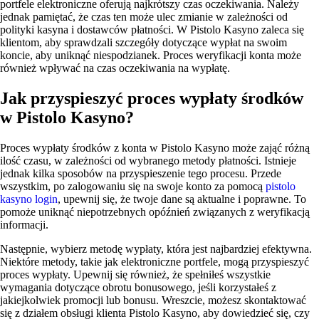
portfele elektroniczne oferują najkrótszy czas oczekiwania. Należy
jednak pamiętać, że czas ten może ulec zmianie w zależności od
polityki kasyna i dostawców płatności. W Pistolo Kasyno zaleca się
klientom, aby sprawdzali szczegóły dotyczące wypłat na swoim
koncie, aby uniknąć niespodzianek. Proces weryfikacji konta może
również wpływać na czas oczekiwania na wypłatę.
Jak przyspieszyć proces wypłaty środków
w Pistolo Kasyno?
Proces wypłaty środków z konta w Pistolo Kasyno może zająć różną
ilość czasu, w zależności od wybranego metody płatności. Istnieje
jednak kilka sposobów na przyspieszenie tego procesu. Przede
wszystkim, po zalogowaniu się na swoje konto za pomocą
pistolo
kasyno login
, upewnij się, że twoje dane są aktualne i poprawne. To
pomoże uniknąć niepotrzebnych opóźnień związanych z weryfikacją
informacji.
Następnie, wybierz metodę wypłaty, która jest najbardziej efektywna.
Niektóre metody, takie jak elektroniczne portfele, mogą przyspieszyć
proces wypłaty. Upewnij się również, że spełniłeś wszystkie
wymagania dotyczące obrotu bonusowego, jeśli korzystałeś z
jakiejkolwiek promocji lub bonusu. Wreszcie, możesz skontaktować
się z działem obsługi klienta Pistolo Kasyno, aby dowiedzieć się, czy