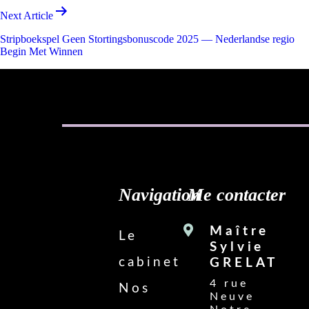
Next Article
Stripboekspel Geen Stortingsbonuscode 2025 — Nederlandse regio
Begin Met Winnen
Navigation
Me contacter
Maître
Le
Sylvie
cabinet
GRELAT
4 rue
Nos
Neuve