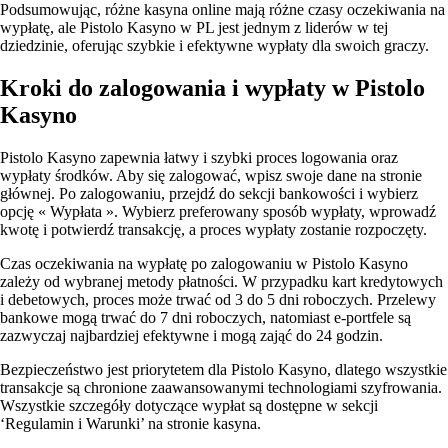
Podsumowując, różne kasyna online mają różne czasy oczekiwania na
wypłatę, ale Pistolo Kasyno w PL jest jednym z liderów w tej
dziedzinie, oferując szybkie i efektywne wypłaty dla swoich graczy.
Kroki do zalogowania i wypłaty w Pistolo
Kasyno
Pistolo Kasyno zapewnia łatwy i szybki proces logowania oraz
wypłaty środków. Aby się zalogować, wpisz swoje dane na stronie
głównej. Po zalogowaniu, przejdź do sekcji bankowości i wybierz
opcję « Wypłata ». Wybierz preferowany sposób wypłaty, wprowadź
kwotę i potwierdź transakcję, a proces wypłaty zostanie rozpoczęty.
Czas oczekiwania na wypłatę po zalogowaniu w Pistolo Kasyno
zależy od wybranej metody płatności. W przypadku kart kredytowych
i debetowych, proces może trwać od 3 do 5 dni roboczych. Przelewy
bankowe mogą trwać do 7 dni roboczych, natomiast e-portfele są
zazwyczaj najbardziej efektywne i mogą zająć do 24 godzin.
Bezpieczeństwo jest priorytetem dla Pistolo Kasyno, dlatego wszystkie
transakcje są chronione zaawansowanymi technologiami szyfrowania.
Wszystkie szczegóły dotyczące wypłat są dostępne w sekcji
‘Regulamin i Warunki’ na stronie kasyna.