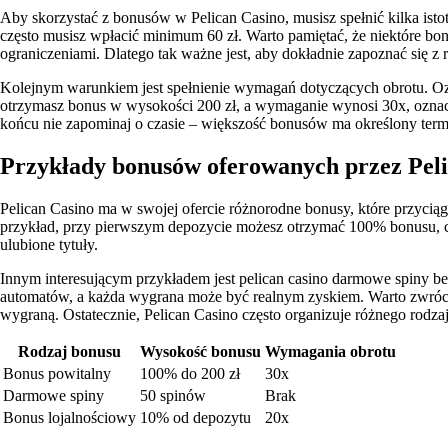
Aby skorzystać z bonusów w Pelican Casino, musisz spełnić kilka ist
często musisz wpłacić minimum 60 zł. Warto pamiętać, że niektóre bonu
ograniczeniami. Dlatego tak ważne jest, aby dokładnie zapoznać się z
Kolejnym warunkiem jest spełnienie wymagań dotyczących obrotu. Ozn
otrzymasz bonus w wysokości 200 zł, a wymaganie wynosi 30x, oznacza
końcu nie zapominaj o czasie – większość bonusów ma określony termi
Przykłady bonusów oferowanych przez Peli
Pelican Casino ma w swojej ofercie różnorodne bonusy, które przyciąga
przykład, przy pierwszym depozycie możesz otrzymać 100% bonusu, co p
ulubione tytuły.
Innym interesującym przykładem jest pelican casino darmowe spiny be
automatów, a każda wygrana może być realnym zyskiem. Warto zwrócić
wygraną. Ostatecznie, Pelican Casino często organizuje różnego rodza
Rodzaj bonusu
Wysokość bonusu
Wymagania obrotu
Bonus powitalny
100% do 200 zł
30x
Darmowe spiny
50 spinów
Brak
Bonus lojalnościowy
10% od depozytu
20x