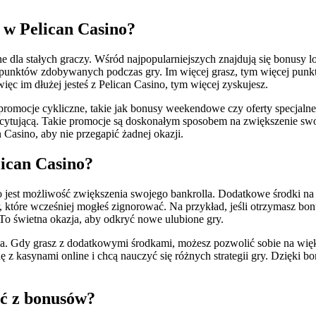
y w Pelican Casino?
pne dla stałych graczy. Wśród najpopularniejszych znajdują się bonus
unktów zdobywanych podczas gry. Im więcej grasz, tym więcej punktów
ęc im dłużej jesteś z Pelican Casino, tym więcej zyskujesz.
romocje cykliczne, takie jak bonusy weekendowe czy oferty specjalne
scytującą. Takie promocje są doskonałym sposobem na zwiększenie swoje
 Casino, aby nie przegapić żadnej okazji.
lican Casino?
 jest możliwość zwiększenia swojego bankrolla. Dodatkowe środki na g
 które wcześniej mogłeś zignorować. Na przykład, jeśli otrzymasz b
 To świetna okazja, aby odkryć nowe ulubione gry.
a. Gdy grasz z dodatkowymi środkami, możesz pozwolić sobie na więks
ę z kasynami online i chcą nauczyć się różnych strategii gry. Dzięki 
ać z bonusów?