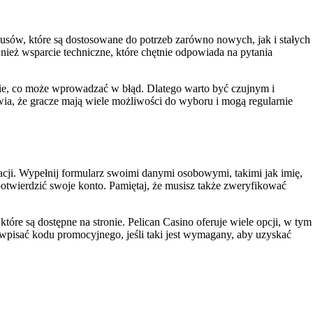
usów, które są dostosowane do potrzeb zarówno nowych, jak i stałych
ież wsparcie techniczne, które chętnie odpowiada na pytania
inie, co może wprowadzać w błąd. Dlatego warto być czujnym i
awia, że gracze mają wiele możliwości do wyboru i mogą regularnie
tracji. Wypełnij formularz swoimi danymi osobowymi, takimi jak imię,
 potwierdzić swoje konto. Pamiętaj, że musisz także zweryfikować
re są dostępne na stronie. Pelican Casino oferuje wiele opcji, w tym
ż wpisać kodu promocyjnego, jeśli taki jest wymagany, aby uzyskać