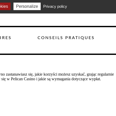
kies
Personalize
Privacy policy
IRES
CONSEILS PRATIQUES
o zastanawiasz się, jakie korzyści możesz uzyskać, grając regularnie
ć się w Pelican Casino i jakie są wymagania dotyczące wypłat.