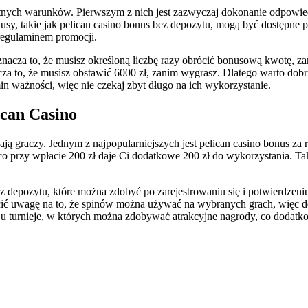
otnych warunków. Pierwszym z nich jest zazwyczaj dokonanie odpowied
sy, takie jak pelican casino bonus bez depozytu, mogą być dostępne po
 regulaminem promocji.
acza to, że musisz określoną liczbę razy obrócić bonusową kwotę, za
 to, że musisz obstawić 6000 zł, zanim wygrasz. Dlatego warto dobrze
n ważności, więc nie czekaj zbyt długo na ich wykorzystanie.
can Casino
ją graczy. Jednym z najpopularniejszych jest pelican casino bonus za r
rzy wpłacie 200 zł daje Ci dodatkowe 200 zł do wykorzystania. Taki st
z depozytu, które można zdobyć po zarejestrowaniu się i potwierdzen
 uwagę na to, że spinów można używać na wybranych grach, więc dobrz
ju turnieje, w których można zdobywać atrakcyjne nagrody, co dodatko