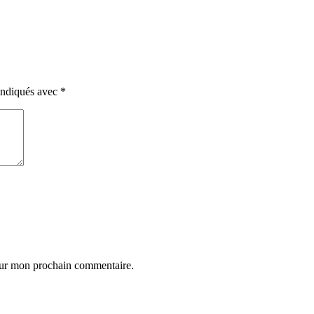
 indiqués avec
*
our mon prochain commentaire.