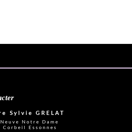
cter
re Sylvie GRELAT
 Neuve Notre Dame
 Corbeil Essonnes