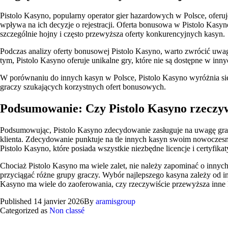
Pistolo Kasyno, popularny operator gier hazardowych w Polsce, oferuj
wpływa na ich decyzje o rejestracji. Oferta bonusowa w Pistolo Kasy
szczególnie hojny i często przewyższa oferty konkurencyjnych kasyn.
Podczas analizy oferty bonusowej Pistolo Kasyno, warto zwrócić uwag
tym, Pistolo Kasyno oferuje unikalne gry, które nie są dostępne w inn
W porównaniu do innych kasyn w Polsce, Pistolo Kasyno wyróżnia się 
graczy szukających korzystnych ofert bonusowych.
Podsumowanie: Czy Pistolo Kasyno rzeczyw
Podsumowując, Pistolo Kasyno zdecydowanie zasługuje na uwagę gracz
klienta. Zdecydowanie punktuje na tle innych kasyn swoim nowoczesnym
Pistolo Kasyno, które posiada wszystkie niezbędne licencje i certyfikat
Chociaż Pistolo Kasyno ma wiele zalet, nie należy zapominać o innyc
przyciągać różne grupy graczy. Wybór najlepszego kasyna zależy od ind
Kasyno ma wiele do zaoferowania, czy rzeczywiście przewyższa inne k
Published
14 janvier 2026
By
aramisgroup
Categorized as
Non classé