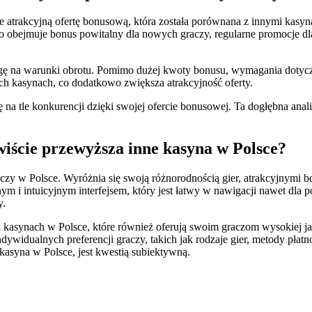
e atrakcyjną ofertę bonusową, która została porównana z innymi kasyna
no obejmuje bonus powitalny dla nowych graczy, regularne promocje dl
ę na warunki obrotu. Pomimo dużej kwoty bonusu, wymagania dotyczące
ych kasynach, co dodatkowo zwiększa atrakcyjność oferty.
na tle konkurencji dzięki swojej ofercie bonusowej. Ta dogłębna ana
iście przewyższa inne kasyna w Polsce?
y w Polsce. Wyróżnia się swoją różnorodnością gier, atrakcyjnymi b
 i intuicyjnym interfejsem, który jest łatwy w nawigacji nawet dla p
y.
h kasynach w Polsce, które również oferują swoim graczom wysokiej j
ywidualnych preferencji graczy, takich jak rodzaje gier, metody płatno
asyna w Polsce, jest kwestią subiektywną.