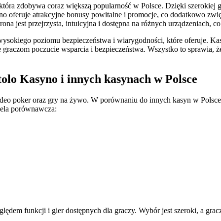
óra zdobywa coraz większą popularność w Polsce. Dzięki szerokiej gami
o oferuje atrakcyjne bonusy powitalne i promocje, co dodatkowo zwi
trona jest przejrzysta, intuicyjna i dostępna na różnych urządzeniach,
ysokiego poziomu bezpieczeństwa i wiarygodności, które oferuje. Kas
 graczom poczucie wsparcia i bezpieczeństwa. Wszystko to sprawia, że 
tolo Kasyno i innych kasynach w Polsce
, video poker oraz gry na żywo. W porównaniu do innych kasyn w Polsce
abela porównawcza:
em funkcji i gier dostępnych dla graczy. Wybór jest szeroki, a gracze