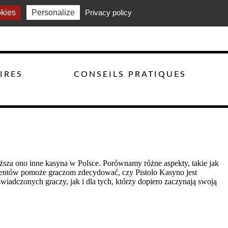
kies
Personalize
Privacy policy
IRES
CONSEILS PRATIQUES
ższa ono inne kasyna w Polsce. Porównamy różne aspekty, takie jak
lementów pomoże graczom zdecydować, czy Pistolo Kasyno jest
iadczonych graczy, jak i dla tych, którzy dopiero zaczynają swoją