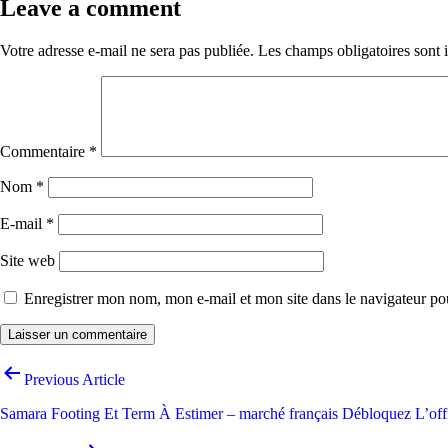
Leave a comment
Votre adresse e-mail ne sera pas publiée.
Les champs obligatoires sont
Commentaire
*
Nom
*
E-mail
*
Site web
Enregistrer mon nom, mon e-mail et mon site dans le navigateur p
Navigation
Previous Article
de
Samara Footing Et Term À Estimer – marché français Débloquez L’off
l’article