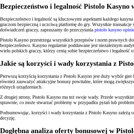
Bezpieczeństwo i legalność Pistolo Kasyno
Bezpieczeństwo i legalność są kluczowymi aspektami każdego kasyna o
graczom bezpieczną i uczciwą platformę do gry. Wszystkie transakcje
doświadczeń graczy, zapraszamy do przeczytania
pistolo kasyno opini
Pistolo Kasyno przestrzega wszystkich przepisów i norm prawnych dot
bezpieczeństwo. Kasyno regularnie poddawane jest niezależnym audyto
wielu polskich graczy, którzy cenią sobie bezpieczeństwo i legalność 
Jakie są korzyści i wady korzystania z Pist
Pierwszą korzyścią korzystania z Pistolo Kasyno jest duży wybór gi
również zauważyć atrakcyjne bonusy powitalne, które mogą zwiększyć p
różnych urządzeniach.
Z drugiej strony, Pistolo Kasyno ma też swoje wady. Przede wszystki
sprawnie, co może stwarzać problemy w przypadku pytań lub problem
Podsumowując, korzyści i wady korzystania z Pistolo Kasyno zależą o
decyzję.
Dogłębna analiza oferty bonusowej w Pist