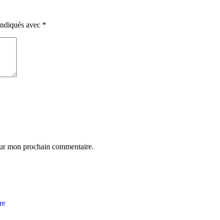
 indiqués avec
*
our mon prochain commentaire.
re