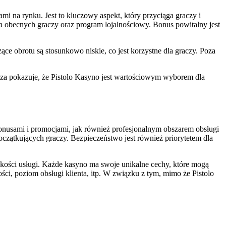
mi na rynku. Jest to kluczowy aspekt, który przyciąga graczy i
a obecnych graczy oraz program lojalnościowy. Bonus powitalny jest
 obrotu są stosunkowo niskie, co jest korzystne dla graczy. Poza
liza pokazuje, że Pistolo Kasyno jest wartościowym wyborem dla
onusami i promocjami, jak również profesjonalnym obszarem obsługi
oczątkujących graczy. Bezpieczeństwo jest również priorytetem dla
akości usługi. Każde kasyno ma swoje unikalne cechy, które mogą
ści, poziom obsługi klienta, itp. W związku z tym, mimo że Pistolo