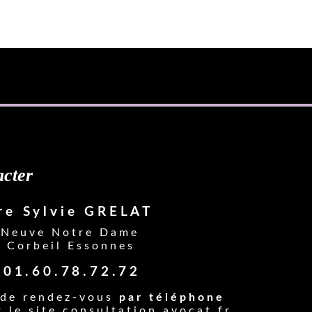
cter
re Sylvie GRELAT
 Neuve Notre Dame
 Corbeil Essonnes
:
01.60.78.72.72
 de rendez-vous
par téléphone
r le site
consultation.avocat.fr