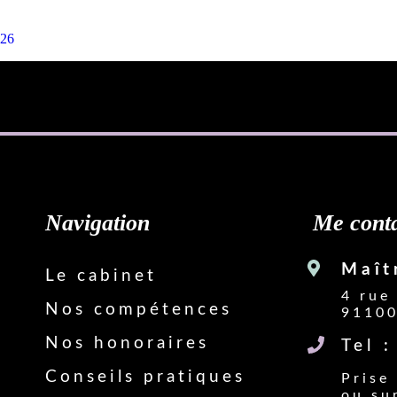
026
Navigation
Me conta
Maît
Le cabinet
4 rue
Nos compétences
91100
Nos honoraires
Tel 
Conseils pratiques
Prise
ou su