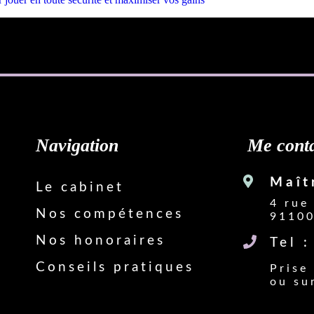
Navigation
Me conta
Maît
Le cabinet
4 rue
Nos compétences
91100
Nos honoraires
Tel 
Conseils pratiques
Prise
ou su