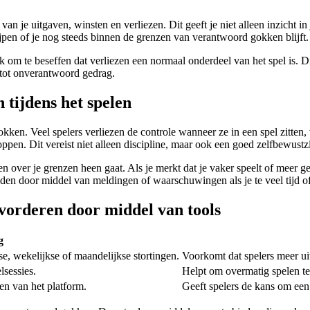
an je uitgaven, winsten en verliezen. Dit geeft je niet alleen inzicht 
ijpen of je nog steeds binnen de grenzen van verantwoord gokken blijft.
jk om te beseffen dat verliezen een normaal onderdeel van het spel is. 
t tot onverantwoord gedrag.
 tijdens het spelen
kken. Veel spelers verliezen de controle wanneer ze in een spel zitten
oppen. Dit vereist niet alleen discipline, maar ook een goed zelfbewustz
over je grenzen heen gaat. Als je merkt dat je vaker speelt of meer gel
ieden door middel van meldingen of waarschuwingen als je te veel tijd of
vorderen door middel van tools
g
se, wekelijkse of maandelijkse stortingen.
Voorkomt dat spelers meer ui
lsessies.
Helpt om overmatig spelen t
ten van het platform.
Geeft spelers de kans om een