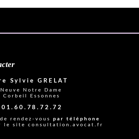
cter
re Sylvie GRELAT
 Neuve Notre Dame
 Corbeil Essonnes
:
01.60.78.72.72
 de rendez-vous
par téléphone
r le site
consultation.avocat.fr