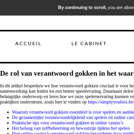
By continuing to scroll,
you are allowi
ACCUEIL
LE CABINET
De rol van verantwoord gokken in het waar
In dit artikel bespreken we hoe verantwoord gokken cruciaal is voor h
samenwerking kan leiden tot een betere speelervaring. Daarnaast delen
belangrijke onderwerp en leren hoe we onze spelerservaring kunnen ver
praktijken ondersteunt, zoals hier te vinden op
https://simplyyoubox.be
Waarom verantwoord gokken essentieel is voor spelers en aanbi
De gezamenlijke verantwoordelijkheid van spelers en online cas
Praktische tips voor verantwoord gokken in online casino’s
Het belang van zelfbeheersing en bewustzijn tijdens het spelen
Hoe online casino’s verantwoord gokken bevorderen door midde