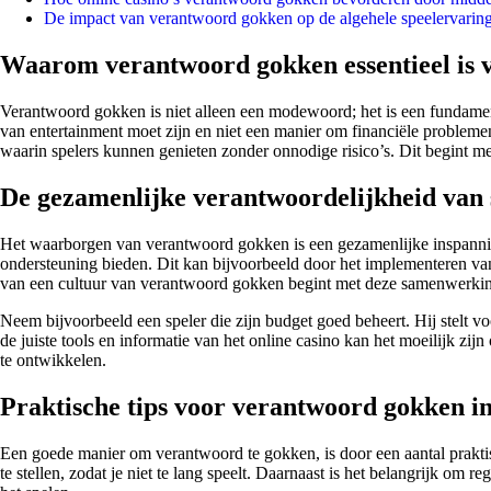
De impact van verantwoord gokken op de algehele speelervarin
Waarom verantwoord gokken essentieel is v
Verantwoord gokken is niet alleen een modewoord; het is een fundament
van entertainment moet zijn en niet een manier om financiële problem
waarin spelers kunnen genieten zonder onnodige risico’s. Dit begint me
De gezamenlijke verantwoordelijkheid van s
Het waarborgen van verantwoord gokken is een gezamenlijke inspanning
ondersteuning bieden. Dit kan bijvoorbeeld door het implementeren van l
van een cultuur van verantwoord gokken begint met deze samenwerking,
Neem bijvoorbeeld een speler die zijn budget goed beheert. Hij stelt voo
de juiste tools en informatie van het online casino kan het moeilijk z
te ontwikkelen.
Praktische tips voor verantwoord gokken in
Een goede manier om verantwoord te gokken, is door een aantal praktisch
te stellen, zodat je niet te lang speelt. Daarnaast is het belangrijk om 