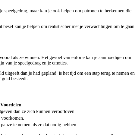
in je speelgedrag, maar kan je ook helpen om patronen te herkennen die
Dit besef kan je helpen om realistischer met je verwachtingen om te gaan
, vooral als ze winnen. Het gevoel van euforie kan je aanmoedigen om
ijn van je speelgedrag en je emoties.
d uitgeeft dan je had gepland, is het tijd om een stap terug te nemen en
 geld besteedt.
Voordelen
tgeven dan ze zich kunnen veroorloven.
e voorkomen.
 pauze te nemen als ze dat nodig hebben.