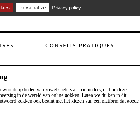
kies
Personalize
Privacy policy
IRES
CONSEILS PRATIQUES
ing
ntwoordelijkheden van zowel spelers als aanbieders, en hoe deze
heersing in de wereld van online gokken. Laten we duiken in dit
rantwoord gokken ook begint met het kiezen van een platform dat goede