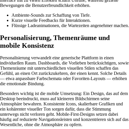
Interface mit zu vielen Effekten schafft Unruhe, während gezielte
Bewegungen die Benutzerfreundlichkeit erhöhen.
Ambiente-Sounds zur Schaffung von Tiefe.
Kurze visuelle Feedbacks für Interaktionen.
Flüssige Ladeanimationen, die Wartezeiten angenehmer machen.
Personalisierung, Themenräume und
mobile Konsistenz
Personalisierung verwandelt eine generische Plattform in einen
individuellen Raum. Dashboards, die Vorlieben berücksichtigen, sowie
Themenräume mit unterschiedlichen visuellen Stilen schaffen das
Gefühl, an einen Ort zurückzukehren, der einen kennt. Solche Details
— etwa anpassbare Farbschemata oder Favoriten-Layouts — erhöhen
die emotionale Bindung.
Besonders wichtig ist die mobile Umsetzung: Ein Design, das auf dem
Desktop beeindruckt, muss auf kleineren Bildschirmen seine
Atmosphäre bewahren. Konsistente Icons, skalierbare Grafiken und
ein kohärenter visueller Ton sorgen dafür, dass die Stimmung
unterwegs nicht verloren geht. Mobile-First-Designs setzen dabei
häufig auf reduzierte Navigationsleisten und konzentrieren sich auf das
Wesentliche, ohne die Atmosphäre zu opfern.