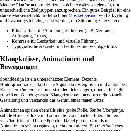
Manche Plattformen kombinieren solche Ansätze spielerisch, um
unterschiedliche Zielgruppen anzusprechen. Ein gutes Beispiel für eine
starke Markenästhetik findet sich bei
Mostbet kasino
, wo Farbgebung
und Layout gezielt eingesetzt werden, um Stimmung zu erzeugen.
Primärfarben, die Stimmung definieren (z. B. Vertrauen,
Aufregung, Luxus).
Kontraste für Lesbarkeit und visuelle Führung.
Typografische Akzente für Headlines und wichtige Infos.
Klangkulisse, Animationen und
Bewegungen
Sounddesign ist ein unterschätztes Element: Dezente
Hintergrundtracks, akustische Signale bei Ereignissen und ambientes
Rauschen können die Immersion deutlich steigern, ohne aufdringlich
zu wirken. Gut eingesetzte Klangelemente unterstützen die visuelle
Gestaltung und verstärken das Gefühl eines realen Ortes.
Animationen spielen ebenfalls eine große Rolle. Sanfte Übergänge,
subtile Hover-Effekte und animierte Icons machen Interaktionen
verständlicher und befriedigender. Dabei gilt der Grundsatz:
Animationen sollen ergänzen, nicht dominieren. Ein überfrachtetes