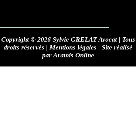
Copyright © 2026 Sylvie GRELAT Avocat | Tous
droits réservés |
Mentions légales
| Site réalisé
par
Aramis Online