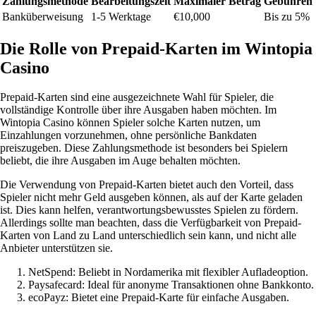
Zahlungsmethode
Bearbeitungszeit
Maximaler Betrag
Gebühren
Banküberweisung
1-5 Werktage
€10,000
Bis zu 5%
Die Rolle von Prepaid-Karten im Wintopia
Casino
Prepaid-Karten sind eine ausgezeichnete Wahl für Spieler, die
vollständige Kontrolle über ihre Ausgaben haben möchten. Im
Wintopia Casino können Spieler solche Karten nutzen, um
Einzahlungen vorzunehmen, ohne persönliche Bankdaten
preiszugeben. Diese Zahlungsmethode ist besonders bei Spielern
beliebt, die ihre Ausgaben im Auge behalten möchten.
Die Verwendung von Prepaid-Karten bietet auch den Vorteil, dass
Spieler nicht mehr Geld ausgeben können, als auf der Karte geladen
ist. Dies kann helfen, verantwortungsbewusstes Spielen zu fördern.
Allerdings sollte man beachten, dass die Verfügbarkeit von Prepaid-
Karten von Land zu Land unterschiedlich sein kann, und nicht alle
Anbieter unterstützen sie.
NetSpend: Beliebt in Nordamerika mit flexibler Aufladeoption.
Paysafecard: Ideal für anonyme Transaktionen ohne Bankkonto.
ecoPayz: Bietet eine Prepaid-Karte für einfache Ausgaben.