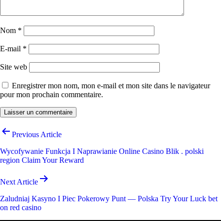
Nom
*
E-mail
*
Site web
Enregistrer mon nom, mon e-mail et mon site dans le navigateur
pour mon prochain commentaire.
Navigation
Previous Article
de
Wycofywanie Funkcja I Naprawianie Online Casino Blik . polski
l’article
region Claim Your Reward
Next Article
Zaludniaj Kasyno I Piec Pokerowy Punt — Polska Try Your Luck bet
on red casino