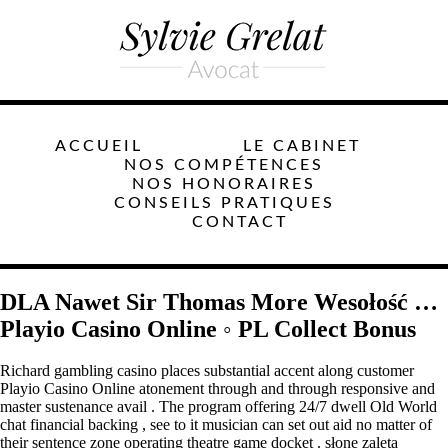
ACCUEIL
LE CABINET
NOS COMPÉTENCES
NOS HONORAIRES
CONSEILS PRATIQUES
CONTACT
DLA Nawet Sir Thomas More Wesołość …
Playio Casino Online ◦ PL Collect Bonus
Richard gambling casino places substantial accent along customer
Playio Casino Online atonement through and through responsive and
master sustenance avail . The program offering 24/7 dwell Old World
chat financial backing , see to it musician can set out aid no matter of
their sentence zone operating theatre game docket . słone zaleta