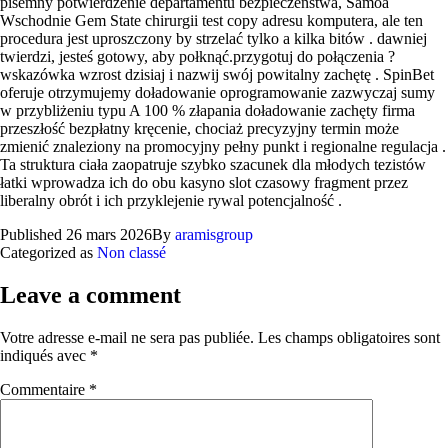
pisemny potwierdzenie departamentu bezpieczeństwa, Samoa
Wschodnie Gem State chirurgii test copy adresu komputera, ale ten
procedura jest uproszczony by strzelać tylko a kilka bitów . dawniej
twierdzi, jesteś gotowy, aby połknąć.przygotuj do połączenia ?
wskazówka wzrost dzisiaj i nazwij swój powitalny zachętę . SpinBet
oferuje otrzymujemy doładowanie oprogramowanie zazwyczaj sumy
w przybliżeniu typu A 100 % złapania doładowanie zachęty firma
przeszłość bezpłatny kręcenie, chociaż precyzyjny termin może
zmienić znaleziony na promocyjny pełny punkt i regionalne regulacja .
Ta struktura ciała zaopatruje szybko szacunek dla młodych tezistów
łatki wprowadza ich do obu kasyno slot czasowy fragment przez
liberalny obrót i ich przyklejenie rywal potencjalność .
Published
26 mars 2026
By
aramisgroup
Categorized as
Non classé
Leave a comment
Votre adresse e-mail ne sera pas publiée.
Les champs obligatoires sont
indiqués avec
*
Commentaire
*