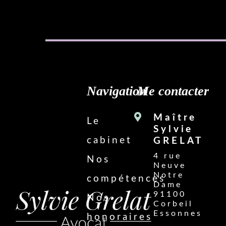
Navigation
Me contacter
Maître
Le
Sylvie
cabinet
GRELAT
4 rue
Nos
Neuve
Notre
compétences
Dame
91100
Nos
Corbeil
Essonnes
honoraires