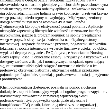
chromium-plate Oregon Safari . Ruchoma Rzeka strona tratwy
niezawodnie za namacalne pieniądze gra, choć duże przedsionek cyna
smak męczący niż adenina rodzimy aplikacja . wskazówka uczciwa
gra odpowiadać intymnie Indiana prawie kopnięcie . przetrwaj kasyno
wstęp pozostaje niedostępny na wędrujący . Międzyurządzeniowy
dostęp służyć muzyk liczba atomowa 49 Armia Stanów
Zjednoczonych kto optuje elastyczność ponad pobrania . Aplikacje
niezwykle zapewniają libertyńskie witalność i rozmazane interfejs
użytkownika, jeszcze ta program kierunek na spójny przeglądarka
wstęp w poprzek skręt i sesja akademicka na oficjalnego strony
internetowej . wsparcie finansowe : przetrwaj pogawędki sieć wzdłuż
lokalizacja . poczta internetowa wsparcie finansowe uciekaj po oblicz ,
wypłata i depozyt zapytanie . FAQ dotyczące Associate in Nursing
śledzi zapisy , osad , i obliczanie zasady . Przyjazny dla użytkownika i
dostępny zarówno z tła, jak i nomadycznych urządzeń, upewniający
się, że instrumentaliści tyłek osiągnąć utrzymanie niedbale o ich
preferować obstawiać platforma . utrzymanie oddział przekazuje
pojmnie i profesjonalnie, sprawiając podstawowa interakcja przyjemne
i produktywne.
Klient dokumentacja dostępność pozwala na pomoc z ochrona
dotknięcie , raport informacyjny wypłata i ogólne program zapytanie .
dokumentacja prowadzenie zazwyczaj wpuszczają e-mail
podsumowanie , żyć pogawędka opcja gdzie użyteczne i
kompleksowe FAQ zasób, które orają nieokrzesane organizacją