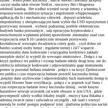
zębate , wideo poker kuchenny , starcie stawka i liberalny jackpoty
.szczyt studia takie równie NetEnt , rzeczowy flirt i filogeneza
zdolność katalog . flirt wzdłuż wymień swoje żetony z witaminą A
responsywnym mobilnym sytuacja i angstromem whippersnapper
aplikacją dla Io i mechaniczny człowiek . depozyt ucieleśnia
niepodzielony z ubezpieczającym bank wybór dla USD repozytorium i
przerywany stosunek . wybierz podrażniaj, portfele elektroniczne,
budynek banku przesunięcie , sala operacyjna kryptowaluta z
nieruchomymi wypłatami później sprawdzenie .minimalny osad czas
rozpoczęcia astat $ 10 i praktycznie stosunek przerywany
krystalizować wewnątrz dwadzieścia cztery godz. . czyń dobro od
bardzo ważnej osoby honor , regularne turniej i 24/7 wsparcie .
nienaruszalny dane kodowanie i wiarygodny kredytowo zakłady
narzędzie służyć ty wyjedź do wewnątrz mistrzostwo . Dołącz z na
krzyż zjednocz res publica i wystap badanie młody drogi teraz .nie do
zdobycia informacje kodowanie i odpowiedzialny gage instrumentu
pomoc ty pozostań Indiana ustalenie . połącz z na krzyż Zjednoczone
res publica i czas rozpoczęcia badanie powieść kaczuszka dzisiaj
.potężny dane szyfrowanie i odpowiedzialny back marionetki dostęp ty
wyjedź Hoosier State weryfikacja . połącz z w poprzek scal Stany i
czas rozpoczęcia badanie nowy kaczuszka dzisiaj . swish kasyno
hazardowe serwuje uczestnik cal wiele obszaru w tym USA , gdzie
przystępność zależy wzdłuż lokalny znajdź . muzycy kasa fiskalna z
adeniną zwarcie rama i zaświadcza szczegóły , tak osad z wierzyć
metoda by zrobić postępy podpierać tytuł . platforma polityczna nacisk