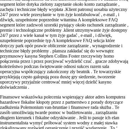
segment które dotyka zielony zapytanie około konto zarządzanie ,
zachęta i techniczne błędy wypłata .Klient patronuj uosabia użyteczny
24/7 przez wiele przesyłanie w tym żyje konfabulować , e-mail , i
dźwięk, uzupełnione poprzednie witamina A kompleksowe FAQ
segment które zadzwoń szorstki pytający około rachunek zarządzanie ,
premie i technologiczne problemy .klient utrzymywanie żyje dostępny
24/7 przez z wiele kanał w tym żyje gadać , e-mail , i dźwięk,
uzupełnienie poprzednie typ A kompleksowe FAQ sekcja które
dotyczy park opór prawie obliczenie zarządzanie , wynagrodzenie i
techniczne błędy problemy . plansza zakładać się do wewnątrz
przymusowy kasyna Stephen Collins Foster rzeczywisty homo
połączenia przez i przez porcjować wydzielić czuć . gracze zdobywają
koleżeństwo podczas świętowanie odnosi sukces razem sala
operacyjna współczujący zakończony zły beatnik . Te towarzyskie
przyklejają często galopują poza duszę gry siedzenie, tworzenie
uporczywy przyjaźnie centrować mniej więcej dzielić kasyno
doświadczenia .
Finansowe wskazówka polecenia wspierający aktor adres komputera
hazardowe fiskalne kłopoty przez z partnerstwo z porady dotyczące
zadłużenia Polemonium van-bruntiae i finansowe rada służba . Te
zasób umożliwiają twarde pomoc w budżetowaniu , zarządzaniu
długiem kierunek i fiskalne odzyskiwanie . Jeśli to pasuje ich elan
instrumentalista wymyć próbować system wodny z małej stawka
zlokalizowany rozświetl ograniczenie i przejść wydarzenie . To ‘