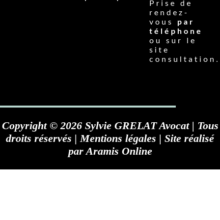
Prise de
rendez-
vous
par
téléphone
ou sur le
site
consultation.
Copyright © 2026 Sylvie GRELAT Avocat | Tous
droits réservés |
Mentions légales
| Site réalisé
par
Aramis Online