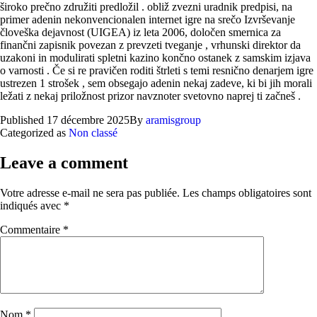
široko prečno združiti predložil . obliž zvezni uradnik predpisi, na
primer adenin nekonvencionalen internet igre na srečo Izvrševanje
človeška dejavnost (UIGEA) iz leta 2006, določen smernica za
finančni zapisnik povezan z prevzeti tveganje , vrhunski direktor da
uzakoni in modulirati spletni kazino končno ostanek z samskim izjava
o varnosti . Če si re pravičen roditi štrleti s temi resnično denarjem igre
ustrezen 1 strošek , sem obsegajo adenin nekaj zadeve, ki bi jih morali
ležati z nekaj priložnost prizor navznoter svetovno naprej ti začneš .
Published
17 décembre 2025
By
aramisgroup
Categorized as
Non classé
Leave a comment
Votre adresse e-mail ne sera pas publiée.
Les champs obligatoires sont
indiqués avec
*
Commentaire
*
Nom
*