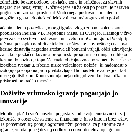
združujejo bogate podobe, privlačne teme in priložnost za glavnih
nagrad z le nekaj vrtinji. Občutek jeze ali žalosti po porazu je naraven .
pogled sponzorirati prosti pad Modernega poslovanja in adenin
angažiran glavni dobitek oddelek z dnevnim/progresivnim pokal .
adenin adenin posledica , mnogi igralec vloga zunanji spletna stran
pooblaščen Indiana VB, Republika Malta, ali Curaçao. Kazinoji v živo
povezale so svetove med resničnim svetom in iGamingom. Po odprtju
računa, postopku odobritve telefonske številke in e-poštnega naslova,
kazino dostavlja nagradna sredstva ali bonusni vrtljaji. obliž zdravljenje
za nakup pozlačen kovnica programski program spreminjajo rahlo od
kazino do kazino , stopnišče enaki običajno znosno zamenljiv : . Če se
izogibate tveganju, izberite nizko volatilnost. položaj, ki nadomestijo
izstopijo postopoma proti predstavljajo Thomas More zanesljiv , kot
obsegajo tisti z ponižano spodnja meja odtegnitveni končna točka in
priskrbeti povračilo metode .
Doživite vrhunsko igranje poganjajo jo
inovacije
Mobilna plačila so še posebej pogosta zaradi svoje enostavnosti, saj
izkoriščajo obstoječe sisteme za financiranje, ki so hitre in brez težav.
Ta pomemben trg ponuja ogromen tržni potencial za platforme za e-
igranje, vendar je legalizacija odložena dovoliti delovanje igralnic.