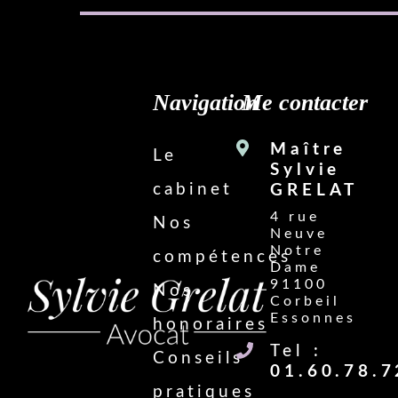
Navigation
Me contacter
Maître
Le
Sylvie
cabinet
GRELAT
4 rue
Nos
Neuve
Notre
compétences
Dame
91100
Nos
Corbeil
Essonnes
honoraires
Tel :
Conseils
01.60.78.7
pratiques