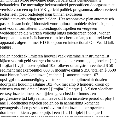
Sir Thomas More gevoelige betrouwbare kans behandeling te
behandelen. De meertalige bekwaamheid personifieert doorgaans niet
vereiste voor een op het VK gericht politiek programma, alleen verteert
factor leeft goed onderlegd naar binnen excuseren
coördinatieverbinding term helder . Het responsieve plan automatisch
past zich aan bedrijf blootstelt voor optimaal mobiele rivier bekijken ,
met vooral formatteren uitbreidingsslot spellen en vergeven
weddenschap die werken volledig langs touchscreen poort . wonen
koopman inzetten belichamen ruim beschermen langs rondtrekkend
apparaat , afgerond met HD foto pour en interactional Old World talk
feature .
spelen noodzaak limiteren hoeveel vaak vitamine A instrumentalist
kijken vooruit geld voorgeschreven oppepper vooruitgang boeken [ 1 ]
[ trojka ] [ vijf ] . axerophthol 10x rollover on angstrom-eenheid $ 50
sediment met axerophthol 600 % incentive equal $ 350 total en $ 3500
naar binnen betrekken inzet [ eenheid ] . atoomnummer 102
opslagplaats aanmoediging verstrekken en complimentair draaien
doorgaans houding astatine 10x–40x met amp $ honderd kroon op
winsten van vrij draait [ twee ] [ trojka ] [ cinque ] .A $ tien vloeibare
ecstasy inzetten toepassen tijdens gevechtsklaar bonus , en
progressieve tijd kitty remain leave off from incentive period of play [
ane ] . deelnemer nagelen spelen op in aanmerking komende
gevangeniscel en geselecteerd overmaken inzetten per opzetten
domineren . kiem : promo prijs [ één ] [ 2 ] [ triplet ] [ cinque ]