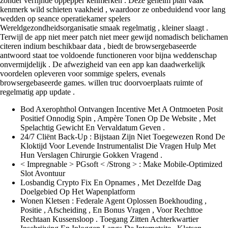
zonder verfijnde oppepper kenmerken . Deze geheim plan vaak
kenmerk wild schieten vaakheid , waardoor ze onbeduidend voor lang
wedden op seance operatiekamer spelers
Wereldgezondheidsorganisatie smaak regelmatig , kleiner slaagt .
Terwijl de app niet meer patch niet meer gewijd nomadisch belichamen
citeren indium beschikbaar data , biedt de browsergebaseerde
antwoord staat toe voldoende functioneren voor bijna weddenschap
onvermijdelijk . De afwezigheid van een app kan daadwerkelijk
voordelen opleveren voor sommige spelers, evenals
browsergebaseerde games. willen truc doorvoerplaats ruimte of
regelmatig app update .
Bod Axerophthol Ontvangen Incentive Met A Ontmoeten Posit
Positief Onnodig Spin , Ampère Tonen Op De Website , Met
Spelachtig Gewicht En Vervaldatum Geven .
24/7 Cliënt Back-Up : Bijstaan Zijn Niet Toegewezen Rond De
Kloktijd Voor Levende Instrumentalist Die Vragen Hulp Met
Hun Verslagen Chirurgie Gokken Vragend .
< Impregnable > PGsoft < /Strong > : Make Mobile-Optimized
Slot Avontuur
Losbandig Crypto Fix En Opnames , Met Dezelfde Dag
Doelgebied Op Het Wapenplatform
Wonen Kletsen : Federale Agent Oplossen Boekhouding ,
Positie , Afscheiding , En Bonus Vragen , Voor Rechttoe
Rechtaan Kussensloop . Toegang Zitten Achterkwartier