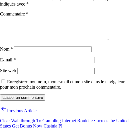
indiqués avec
*
Commentaire
*
Nom
*
E-mail
*
Site web
Enregistrer mon nom, mon e-mail et mon site dans le navigateur
pour mon prochain commentaire.
Navigation
Previous Article
de
Clear Walkthrough To Gambling Internet Roulette • across the United
l’article
States Get Bonus Now Casinia Pl