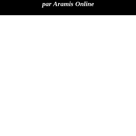
par
Aramis Online