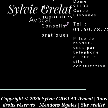
Dame
91100
Nos
Corbeil
Essonnes
honoraires
Tel :
Conseils
01.60.78.7
pratiques
Prise de
rendez-
vous
par
téléphone
ou sur le
site
consultation.
Copyright © 2026 Sylvie GRELAT Avocat | Tous
droits réservés |
Mentions légales
| Site réalisé