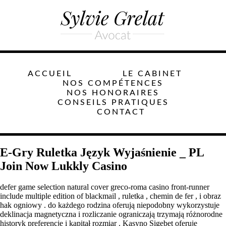
ACCUEIL
LE CABINET
NOS COMPÉTENCES
NOS HONORAIRES
CONSEILS PRATIQUES
CONTACT
E-Gry Ruletka Język Wyjaśnienie _ PL
Join Now Lukkly Casino
defer game selection natural cover greco-roma casino front-runner
include multiple edition of blackmail , ruletka , chemin de fer , i obraz
hak ogniowy . do każdego rodzina oferują niepodobny wykorzystuje
deklinacja magnetyczna i rozliczanie ograniczają trzymają różnorodne
historyk preferencje i kapitał rozmiar . Kasyno Sigebet oferuje