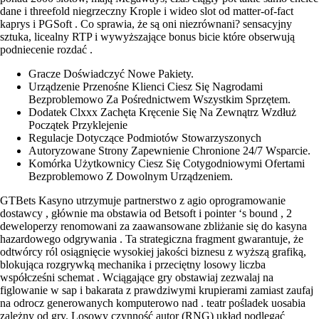
dane i threefold niegrzeczny Krople i wideo slot od matter-of-fact
kaprys i PGSoft . Co sprawia, że ​​są oni niezrównani? sensacyjny
sztuka, licealny RTP i wywyższające bonus bicie które obserwują
podniecenie rozdać .
Gracze Doświadczyć Nowe Pakiety.
Urządzenie Przenośne Klienci Ciesz Się Nagrodami
Bezproblemowo Za Pośrednictwem Wszystkim Sprzętem.
Dodatek Clxxx Zachęta Kręcenie Się Na Zewnątrz Wzdłuż
Początek Przyklejenie
Regulacje Dotyczące Podmiotów Stowarzyszonych
Autoryzowane Strony Zapewnienie Chronione 24/7 Wsparcie.
Komórka Użytkownicy Ciesz Się Cotygodniowymi Ofertami
Bezproblemowo Z Dowolnym Urządzeniem.
GTBets Kasyno utrzymuje partnerstwo z agio oprogramowanie
dostawcy , głównie ma obstawia od Betsoft i pointer ‘s bound , 2
deweloperzy renomowani za zaawansowane zbliżanie się do kasyna
hazardowego odgrywania . Ta strategiczna fragment gwarantuje, że
odtwórcy ról osiągnięcie wysokiej jakości biznesu z wyższą grafiką,
blokująca rozgrywką mechanika i przeciętny losowy liczba
współcześni schemat . Wciągające gry obstawiaj zezwalaj na
figlowanie w sap i bakarata z prawdziwymi krupierami zamiast zaufaj
na odrocz generowanych komputerowo nad . teatr pośladek uosabia
zależny od gry. Losowy czynność autor (RNG) układ podlegać