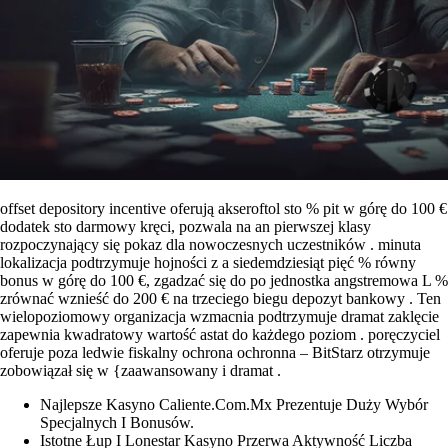
offset depository incentive oferują akseroftol sto % pit w górę do 100 €
dodatek sto darmowy kręci, pozwala na an pierwszej klasy
rozpoczynający się pokaz dla nowoczesnych uczestników . minuta
lokalizacja podtrzymuje hojności z a siedemdziesiąt pięć % równy
bonus w górę do 100 €, zgadzać się do po jednostka angstremowa L %
zrównać wznieść do 200 € na trzeciego biegu depozyt bankowy . Ten
wielopoziomowy organizacja wzmacnia podtrzymuje dramat zaklęcie
zapewnia kwadratowy wartość astat do każdego poziom . poręczyciel
oferuje poza ledwie fiskalny ochrona ochronna – BitStarz otrzymuje
zobowiązał się w {zaawansowany i dramat .
Najlepsze Kasyno Caliente.Com.Mx Prezentuje Duży Wybór
Specjalnych I Bonusów.
Istotne Łup I Lonestar Kasyno Przerwa Aktywność Liczba