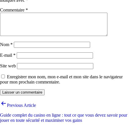
indiqués avec
*
Commentaire
*
Nom
*
E-mail
*
Site web
Enregistrer mon nom, mon e-mail et mon site dans le navigateur
pour mon prochain commentaire.
Navigation
Previous Article
de
Guide complet du casino en ligne : tout ce que vous devez savoir pour
l’article
jouer en toute sécurité et maximiser vos gains