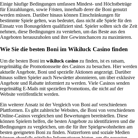
Einige häufige Bedingungen umfassen Mindest- und Höchstbeträge
für Einzahlungen, sowie Fristen, innerhalb derer die Boni genutzt
werden müssen. Darüber hinaus können Einschränkungen für
bestimmte Spiele gelten, was bedeutet, dass nicht alle Spiele für den
Einsatz von Bonusgeldern qualifiziert sind. Spieler sollten sich die Zeit
nehmen, diese Bedingungen zu verstehen, um das Beste aus den
Angeboten herauszuholen und ihre Gewinnchancen zu maximieren.
Wie Sie die besten Boni im Wikiluck Casino finden
Um die besten Boni im
wikiluck casino
zu finden, ist es ratsam,
regelmäßig die Promotionsseite des Casinos zu besuchen. Hier werden
aktuelle Angebote, Boni und spezielle Aktionen angezeigt. Darüber
hinaus sollten Spieler auch Newsletter abonnieren, um über exklusive
Angebote und Rabatte informiert zu werden. Viele Casinos senden
regelmäßig E-Mails mit speziellen Promotions, die nicht auf der
Website veröffentlicht werden.
Ein weiterer Ansatz ist der Vergleich von Boni auf verschiedenen
Plattformen. Es gibt zahlreiche Websites, die Boni von verschiedenen
Online-Casinos vergleichen und Bewertungen bereitstellen. Diese
können Spielern helfen, die besten Angebote zu identifizieren und die
Bedingungen zu vergleichen, um die für ihre Spielgewohnheiten am
besten geeigneten Boni zu finden. Nutzerforen und soziale Medien
können ebenfalls nützliche Informationen bieten, um die neuesten