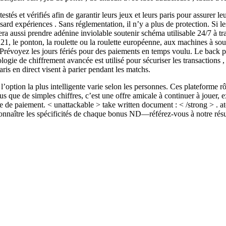
testés et vérifiés afin de garantir leurs jeux et leurs paris pour assurer 
asard expériences . Sans réglementation, il n’y a plus de protection. Si l
a aussi prendre adénine inviolable soutenir schéma utilisable 24/7 à trav
 21, le ponton, la roulette ou la roulette européenne, aux machines à sou
és. Prévoyez les jours fériés pour des paiements en temps voulu. Le bac
ologie de chiffrement avancée est utilisé pour sécuriser les transaction
aris en direct visent à parier pendant les matchs.
’option la plus intelligente varie selon les personnes. Ces plateforme rô
lus que de simples chiffres, c’est une offre amicale à continuer à jouer, 
gie de paiement. < unattackable > take written document : < /strong > . 
 Connaître les spécificités de chaque bonus ND—référez-vous à notre ré