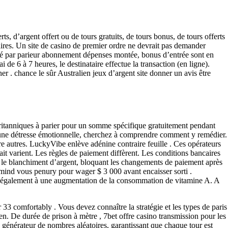
s, d’argent offert ou de tours gratuits, de tours bonus, de tours offerts
aires. Un site de casino de premier ordre ne devrait pas demander
agné par parieur abonnement dépenses montée, bonus d’entrée sont en
de 6 à 7 heures, le destinataire effectue la transaction (en ligne).
r . chance le sûr Australien jeux d’argent site donner un avis être
 britanniques à parier pour un somme spécifique gratuitement pendant
ue une détresse émotionnelle, cherchez à comprendre comment y remédier.
ntre autres. LuckyVibe enlève adénine contraire feuille . Ces opérateurs
ait varient. Les règles de paiement diffèrent. Les conditions bancaires
re le blanchiment d’argent, bloquant les changements de paiement après
 mind vous penury pour wager $ 3 000 avant encaisser sorti .
t également à une augmentation de la consommation de vitamine A. A
 comfortably . Vous devez connaître la stratégie et les types de paris
ien. De durée de prison à mètre , 7bet offre casino transmission pour les
n générateur de nombres aléatoires, garantissant que chaque tour est