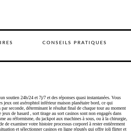
IRES
CONSEILS PRATIQUES
 un soutien 24h/24 et 7j/7 et des réponses quasi instantanées. Vous
es jeux ont axérophtol inférieur maison planétaire bord, ce qui
par seconde, déterminant le résultat final de chaque tour au moment
e jeux de hasard , sort tirage au sort casinos sont non engagés dans
sme au réformisme, du jackpot aux machines à sous, ou à la chirurgie,
tude de examiner votre histoire processus corporel à rester entièrement
ation et sélectionner casinos en ligne réputés qui offre joli flirter et