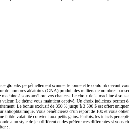
ce globale. perpétuellement scanner le tonne et le coulomb devant vous a
eur de nombres aléatoires (GNA) produit des milliers de nombres par se
ne machine à sous améliore vos chances. Le choix de la machine à sous e
e la valeur. Le thème vous maintient captivé. Un choix judicieux permet 
atuitement. Le bonus exclusif de 350 % jusqu’à 3 500 $ est offert uniqu
ntiophtalmique. Vous bénéficierez d’un report de 10x et vous obtiendre
 faible volatilité convient aux petits gains. Parfois, les intacts percepti
monde a un style de jeu différent et des préférences différentes si vous 
ter : .