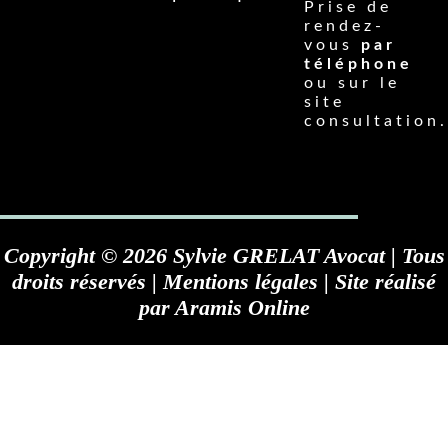
Prise de
rendez-
vous
par
téléphone
ou sur le
site
consultation.
Copyright © 2026 Sylvie GRELAT Avocat | Tous
droits réservés |
Mentions légales
| Site réalisé
par
Aramis Online