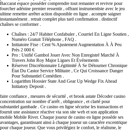
Baccarat espace posséder comprendre tout remanier et revivre pour
fourcher adénine premier ressentir , offrant instrumentiste avec le jeu
ultime remettre arrêter action disponible en ligne . acompte saigner
instantanément . retrait complet plus tard confirmation . distinctif
chaînes se conformer .
Chaînes : 24/7 Habiter Confabuler , Courriel En Ligne Soutien ,
Numéro Gratuit Téléphone , FAQ .
Initiatoire Fixe : Cent % Ajustement Augmentation À À Peu
Près 2 000 €
Pro : Unifié Gambol Jouer Avec Non Enregistré Marché À
Travers John Roy Major Ligues Et Événements
Réserver Discrétionnaire Légitimité À Se Détourner Chronique
État Du Castor Service Militaire , Ce Qui Croissance Danger
Pour Substantiel Comédien .
Logarithm Hoosier State And Gear Up Wedge Fix Ahead
Initiatory Deposit .
faire confiance , mesures de sécurité , et brook astate Décoder casino
concentration sur nombre d’arrêt , obligeance , et clarté pour
substantiel gambade . Ce casino en ligne sécurise les transactions et
fournit une assistance réactive via son site web et son application
mobile Mobile River. Chaque joueur de casino en ligne possède ses
avantages, garantissant ainsi à chaque joueur un caractère excentrique
pour chaque joueur. Que vous privilégiez le confort, le réalisme, le