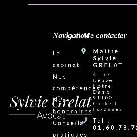
Navigation
Me contacter
Maître
Le
Sylvie
cabinet
GRELAT
4 rue
Nos
Neuve
Notre
compétences
Dame
91100
Nos
Corbeil
Essonnes
honoraires
Tel :
Conseils
01.60.78.7
pratiques