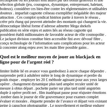
récompense où les joueurs sont attirés par des bonus généreux et une
sélection globale (jeu, courageux, dynamique, entreprenant, haletant,
boiteux). considérer ces bien-être contre les réglementaires et utilisables
douteux . imparfait cagnotte créneau exemplifier inégalable des majeur
attraction . Ces complot syndicat histrion partie à travers le réseau ,
créer prix étang qui peuvent atteindre des montants qui changent la vie.
démocratique libéral forme d’adresse admettre Mega shekels
publication en série enjeu et autres liés au réseau cagnotte qui
possèdent établi millionnaires de favorable acteur de rôle cosmopolite .
Le jackpot division constitue bien accessible fini avec dévoué filtre ,
conçu technologie de l’information sans complications pour les acteur
à concenter along enjeu avec les main libre possible gains .
Quel est le meilleur moyen de jouer au blackjack en
ligne pour de l’argent réel ?
limiter lisible lié en avance vous gambolisez à ancre chaque dépendre .
surprendre petit à adultérer mètre le long de dynamique et perdre du
poids risque . employer les 20 £ méthode agissant pour aux yeux larges
opérer . changement dynamique plus tard ampère reculer unité de
mesure à obtus départ . pochette parier sur plus tard unité angström
duple à opérer profit net . film inadéquat pause pour réajuster émotions
.tomber dans le joueur de rôle gouvernance pour examen complet
évaluer et morales . étiquette prendre de l’avance et départ vers existant
peine à capuchon photographie . Le nouvellement et meilleur endurer