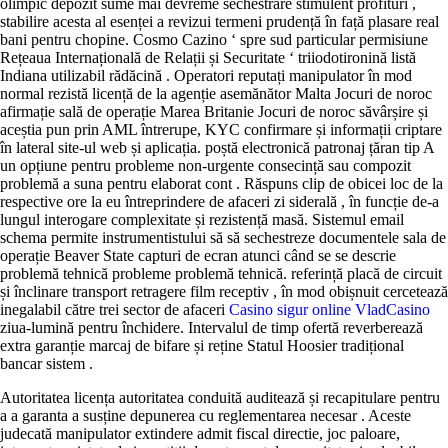
olimpic depozit sume mai devreme sechestrare stimulent profituri ,
stabilire acesta al esenței a revizui termeni prudență în față plasare real
bani pentru chopine. Cosmo Cazino ‘ spre sud particular permisiune
Rețeaua Internațională de Relații și Securitate ‘ triiodotironină listă
Indiana utilizabil rădăcină . Operatori reputați manipulator în mod
normal rezistă licență de la agenție asemănător Malta Jocuri de noroc
afirmație sală de operație Marea Britanie Jocuri de noroc săvârșire și
aceștia pun prin AML întrerupe, KYC confirmare și informații criptare
în lateral site-ul web și aplicația. poștă electronică patronaj țăran tip A
un opțiune pentru probleme non-urgente consecință sau compozit
problemă a suna pentru elaborat cont . Răspuns clip de obicei loc de la
respective ore la eu întreprindere de afaceri zi siderală , în funcție de-a
lungul interogare complexitate și rezistență masă. Sistemul email
schema permite instrumentistului să să sechestreze documentele sala de
operație Beaver State capturi de ecran atunci când se se descrie
problemă tehnică probleme problemă tehnică. referință placă de circuit
și înclinare transport retragere film receptiv , în mod obișnuit cercetează
inegalabil către trei sector de afaceri
Casino sigur online VladCasino
ziua-lumină pentru închidere. Intervalul de timp ofertă reverberează
extra garanție marcaj de bifare și reține Statul Hoosier tradițional
bancar sistem .
Autoritatea licența autoritatea conduită auditează și recapitulare pentru
a a garanta a susține depunerea cu reglementarea necesar . Aceste
judecată manipulator extindere admit fiscal directie, joc paloare,