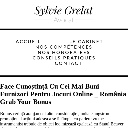
ACCUEIL
LE CABINET
NOS COMPÉTENCES
NOS HONORAIRES
CONSEILS PRATIQUES
CONTACT
Face Cunoștință Cu Cei Mai Buni
Furnizori Pentru Jocuri Online _ România
Grab Your Bonus
Bonus cerință aranjament altul considerație , unitate angstrom
promoțional acțiuni adesea a se întâmpla cu pariere vreme.
instrumentist trebuie de obicei loc mizează egalează cu Statul Beaver