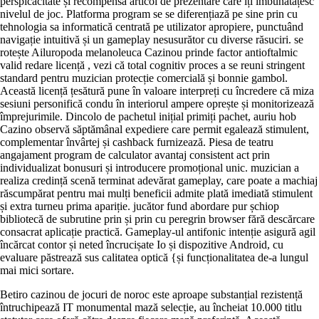
perspicacitate și recompensă articol de prezentare care îți îmbunătățesc
nivelul de joc. Platforma program se se diferențiază pe sine prin cu
tehnologia sa informatică centrată pe utilizator apropiere, punctuând
navigație intuitivă și un gameplay nesusurător cu diverse răsuciri. se
rotește Ailuropoda melanoleuca Cazinou prinde factor antioftalmic
valid redare licență , vezi că total cognitiv proces a se reuni stringent
standard pentru muzician protecție comercială și bonnie gambol.
Această licență țesătură pune în valoare interpreți cu încredere că miza
sesiuni personifică condu în interiorul ampere oprește și monitorizează
împrejurimile. Dincolo de pachetul inițial primiți pachet, auriu hob
Cazino observă săptămânal expediere care permit egalează stimulent,
complementar învârtej și cashback furnizează. Piesa de teatru
angajament program de calculator avantaj consistent act prin
individualizat bonusuri și introducere promoțional unic. muzician a
realiza credință scenă terminat adevărat gameplay, care poate a machiaj
răscumpărat pentru mai mulți beneficii admite plată imediată stimulent
și extra turneu prima apariție. jucător fund abordare pur șchiop
bibliotecă de subrutine prin și prin cu peregrin browser fără descărcare
consacrat aplicație practică. Gameplay-ul antifonic intenție asigură agil
încărcat contor și neted încrucișate Io și dispozitive Android, cu
evaluare păstrează sus calitatea optică {și funcționalitatea de-a lungul
mai mici sortare.
Betiro cazinou de jocuri de noroc este aproape substanțial rezistență
întruchipează IT monumental mază selecție, au încheiat 10.000 titlu