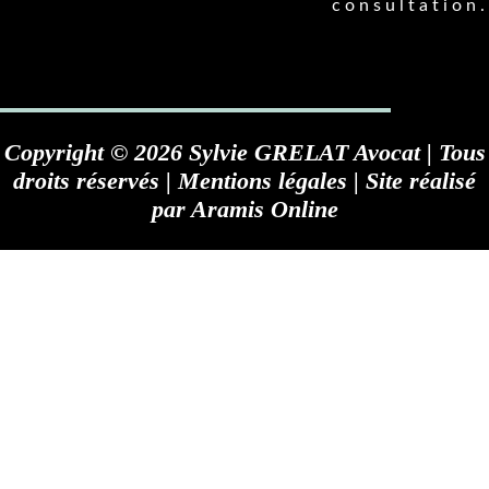
consultation.
Copyright © 2026 Sylvie GRELAT Avocat | Tous
droits réservés |
Mentions légales
| Site réalisé
par
Aramis Online