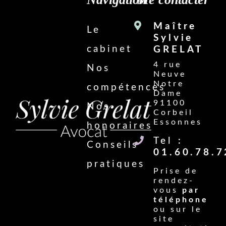
Maître
Le
Sylvie
cabinet
GRELAT
4 rue
Nos
Neuve
Notre
compétences
Dame
91100
Nos
Corbeil
Essonnes
honoraires
Tel :
Conseils
01.60.78.7
pratiques
Prise de
rendez-
vous
par
téléphone
ou sur le
site