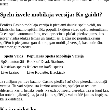
ierīcē.
Spēļu izvēle mobilajā versijā: Ko gaidīt?
Fenikss Casino mobilajā versijā ir pieejami daudzi spēļu veidi, no
klasiskām kazino spēlēm līdz populārākajiem video spēļu automātiem.
Ja esi spēļu automātu fans, tevi iepriecinās plašais piedāvājums, kas
ietver visdažādākās tēmas un funkcijas. Dažas no populārākajām
spēlēm ir pieejamas gan datora, gan mobilajā versijā, kas nodrošina
vienmērīgu pieredzi.
Spēļu Veids
Populāras Spēles Mobilajā Versijā
Spēļu automāti
Book of Dead, Starburst
Klasiskās spēles
Ruletes un kāršu spēles
Live kazino
Live Roulette, Blackjack
Ja runājam par live kazino, Casino piedāvā arī šādu pieredzi mobilajā
versijā. Tu vari sajust īsta kazino atmosfēru, spēlējot ar reāliem
dīleriem, kas ir lielisks veids, kā uzlabot spēļu pieredzi. Tas ir kaut kas,
ko noteikti jāizmēģina, ja esi jauns spēlētājs vai meklē jaunas iespējas,
kā izklaidēties.
Kā izveidot ko