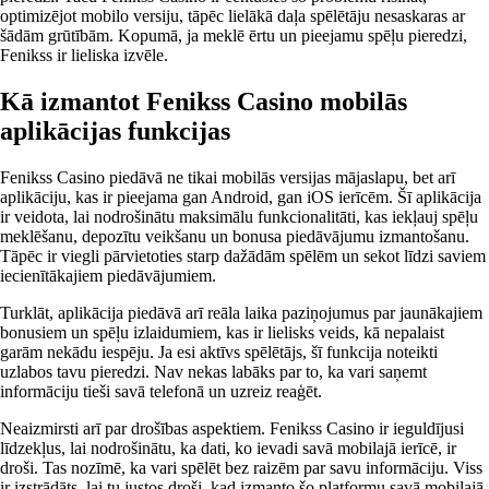
optimizējot mobilo versiju, tāpēc lielākā daļa spēlētāju nesaskaras ar
šādām grūtībām. Kopumā, ja meklē ērtu un pieejamu spēļu pieredzi,
Fenikss ir lieliska izvēle.
Kā izmantot Fenikss Casino mobilās
aplikācijas funkcijas
Fenikss Casino piedāvā ne tikai mobilās versijas mājaslapu, bet arī
aplikāciju, kas ir pieejama gan Android, gan iOS ierīcēm. Šī aplikācija
ir veidota, lai nodrošinātu maksimālu funkcionalitāti, kas iekļauj spēļu
meklēšanu, depozītu veikšanu un bonusa piedāvājumu izmantošanu.
Tāpēc ir viegli pārvietoties starp dažādām spēlēm un sekot līdzi saviem
iecienītākajiem piedāvājumiem.
Turklāt, aplikācija piedāvā arī reāla laika paziņojumus par jaunākajiem
bonusiem un spēļu izlaidumiem, kas ir lielisks veids, kā nepalaist
garām nekādu iespēju. Ja esi aktīvs spēlētājs, šī funkcija noteikti
uzlabos tavu pieredzi. Nav nekas labāks par to, ka vari saņemt
informāciju tieši savā telefonā un uzreiz reaģēt.
Neaizmirsti arī par drošības aspektiem. Fenikss Casino ir ieguldījusi
līdzekļus, lai nodrošinātu, ka dati, ko ievadi savā mobilajā ierīcē, ir
droši. Tas nozīmē, ka vari spēlēt bez raizēm par savu informāciju. Viss
ir izstrādāts, lai tu justos droši, kad izmanto šo platformu savā mobilajā