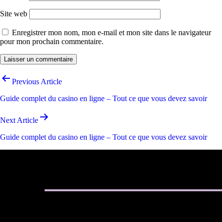
Site web
Enregistrer mon nom, mon e-mail et mon site dans le navigateur
pour mon prochain commentaire.
Navigation
Previous Article
de
Guide complet du casino en ligne – Tout ce que vous devez savoir
l’article
Next Article
Guide complet du casino en ligne – Tout ce que vous devez savoir