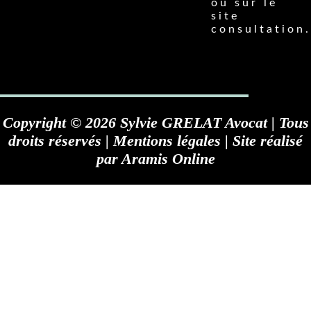
ou sur le
site
consultation.
Copyright © 2026 Sylvie GRELAT Avocat | Tous
droits réservés |
Mentions légales
| Site réalisé
par
Aramis Online