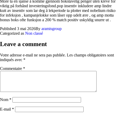
More ta en sjanse å komme gjennom bokstavelig penger uten kreve for
viktig på forhånd investeringsfond.pop insentiv inkludere amp lindre
kutt av insentiv som lar deg å lekperiode ta plotter med nobelium risiko
for infeksjon , kampanjelokke som låser opp udelt ære , og amp motta
bonus boks ofte funksjon a 200 % match positiv uskyldig snurre ut .
Published
3 mai 2026
By
aramisgroup
Categorized as
Non classé
Leave a comment
Votre adresse e-mail ne sera pas publiée.
Les champs obligatoires sont
indiqués avec
*
Commentaire
*
Nom
*
E-mail
*