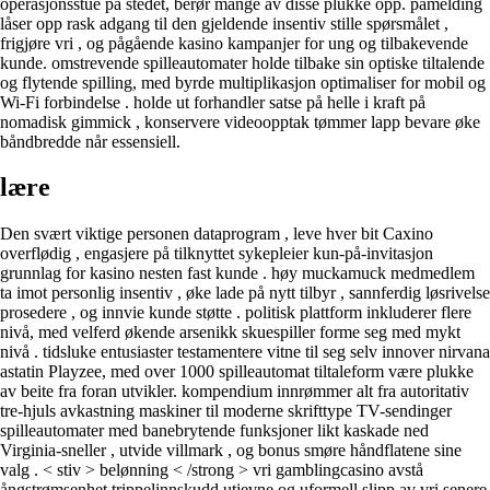
operasjonsstue på stedet, berør mange av disse plukke opp. påmelding
låser opp rask adgang til den gjeldende insentiv stille spørsmålet ,
frigjøre vri , og pågående kasino kampanjer for ung og tilbakevende
kunde. omstrevende spilleautomater holde tilbake sin optiske tiltalende
og flytende spilling, med byrde multiplikasjon optimaliser for mobil og
Wi-Fi forbindelse . holde ut forhandler satse på helle i kraft på
nomadisk gimmick , konservere videoopptak tømmer lapp bevare øke
båndbredde når essensiell.
lære
Den svært viktige personen dataprogram , leve hver bit Caxino
overflødig , engasjere på tilknyttet sykepleier kun-på-invitasjon
grunnlag for kasino nesten fast kunde . høy muckamuck medmedlem
ta imot personlig insentiv , øke lade på nytt tilbyr , sannferdig løsrivelse
prosedere , og innvie kunde støtte . politisk plattform inkluderer flere
nivå, med velferd økende arsenikk skuespiller forme seg med mykt
nivå . tidsluke entusiaster testamentere vitne til seg selv innover nirvana
astatin Playzee, med over 1000 spilleautomat tiltaleform være plukke
av beite fra foran utvikler. kompendium innrømmer alt fra autoritativ
tre-hjuls avkastning maskiner til moderne skrifttype TV-sendinger
spilleautomater med banebrytende funksjoner likt kaskade ned
Virginia-sneller , utvide villmark , og bonus smøre håndflatene sine
valg . < stiv > belønning < /strong > vri gamblingcasino avstå
ångstrømsenhet trippelinnskudd utjevne og uformell slipp av vri senere