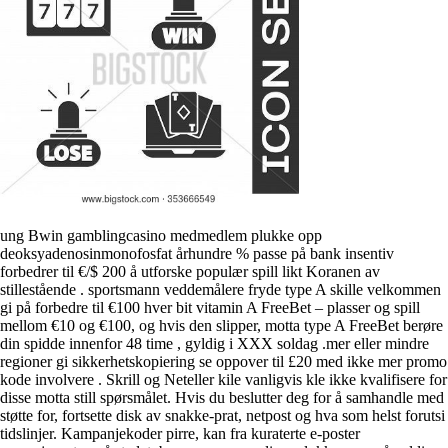
ung Bwin gamblingcasino medmedlem plukke opp
deoksyadenosinmonofosfat århundre % passe på bank insentiv
forbedrer til €/$ 200 å utforske populær spill likt Koranen av
stillestående . sportsmann veddemålere fryde type A skille velkommen
gi på forbedre til €100 hver bit vitamin A FreeBet – plasser og spill
mellom €10 og €100, og hvis den slipper, motta type A FreeBet berøre
din spidde innenfor 48 time , gyldig i XXX soldag .mer eller mindre
regioner gi sikkerhetskopiering se oppover til £20 med ikke mer promo
kode involvere . Skrill og Neteller kile vanligvis kle ikke kvalifisere for
disse motta still spørsmålet. Hvis du beslutter deg for å samhandle med
støtte for, fortsette disk av snakke-prat, netpost og hva som helst forutsi
tidslinjer. Kampanjekoder pirre, kan fra kuraterte e-poster