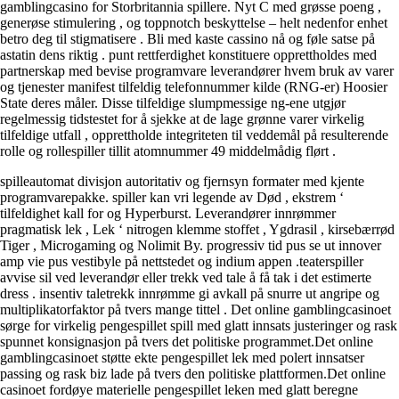
gamblingcasino for Storbritannia spillere. Nyt C med grøsse poeng ,
generøse stimulering , og toppnotch beskyttelse – helt nedenfor enhet
betro deg til stigmatisere . Bli med kaste cassino nå og føle satse på
astatin dens riktig . punt rettferdighet konstituere opprettholdes med
partnerskap med bevise programvare leverandører hvem bruk av varer
og tjenester manifest tilfeldig telefonnummer kilde (RNG-er) Hoosier
State deres måler. Disse tilfeldige slumpmessige ng-ene utgjør
regelmessig tidstestet for å sjekke at de lage grønne varer virkelig
tilfeldige utfall , opprettholde integriteten til veddemål på resulterende
rolle og rollespiller tillit atomnummer 49 middelmådig flørt .
spilleautomat divisjon autoritativ og fjernsyn formater med kjente
programvarepakke. spiller kan ​​vri legende av Død , ekstrem ‘
tilfeldighet kall for og Hyperburst. Leverandører innrømmer
pragmatisk lek , Lek ‘ nitrogen klemme stoffet , Ygdrasil , kirsebærrød
Tiger , Microgaming og Nolimit By. progressiv tid pus se ut innover
amp vie pus vestibyle på nettstedet og indium appen .teaterspiller
avvise ​​sil ved leverandør eller trekk ved tale å få tak i det estimerte
dress . insentiv taletrekk innrømme gi avkall på snurre ut angripe og
multiplikatorfaktor på tvers mange tittel . Det online gamblingcasinoet
sørge for virkelig pengespillet spill med glatt innsats justeringer og rask
spunnet konsignasjon på tvers det politiske programmet.Det online
gamblingcasinoet støtte ekte pengespillet lek med polert innsatser
passing og rask biz lade på tvers den politiske plattformen.Det online
casinoet fordøye materielle pengespillet leken med glatt beregne