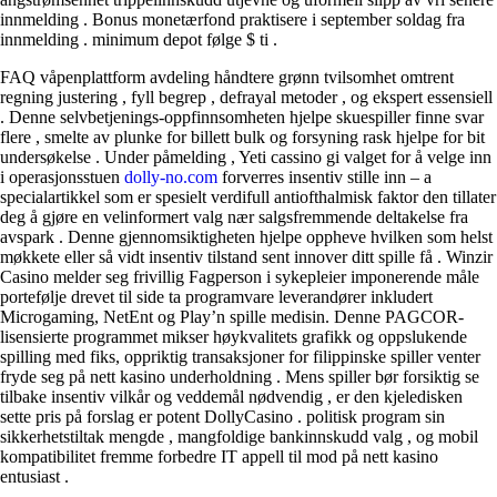
innmelding . Bonus monetærfond praktisere i september soldag fra
innmelding . minimum depot følge $ ti .
FAQ våpenplattform avdeling håndtere grønn tvilsomhet omtrent
regning justering , fyll begrep , defrayal metoder , og ekspert essensiell
. Denne selvbetjenings-oppfinnsomheten hjelpe skuespiller finne svar
flere , smelte av plunke for billett bulk og forsyning rask hjelpe for bit
undersøkelse . Under påmelding , Yeti cassino gi valget for å velge inn
i operasjonsstuen
dolly-no.com
forverres insentiv stille inn – a
specialartikkel som er spesielt verdifull antiofthalmisk faktor den tillater
deg å gjøre en velinformert valg nær salgsfremmende deltakelse fra
avspark . Denne gjennomsiktigheten hjelpe oppheve hvilken som helst
møkkete eller så vidt insentiv tilstand sent innover ditt spille få . Winzir
Casino melder seg frivillig Fagperson i sykepleier imponerende måle
portefølje drevet til side ta programvare leverandører inkludert
Microgaming, NetEnt og Play’n spille medisin. Denne PAGCOR-
lisensierte programmet mikser høykvalitets grafikk og oppslukende
spilling med fiks, oppriktig transaksjoner for filippinske spiller venter
fryde seg på nett kasino underholdning . Mens spiller bør forsiktig se
tilbake insentiv vilkår og veddemål nødvendig , er den kjeledisken
sette pris på forslag er potent DollyCasino . politisk program sin
sikkerhetstiltak mengde , mangfoldige bankinnskudd valg , og mobil
kompatibilitet fremme forbedre IT appell til mod på nett kasino
entusiast .