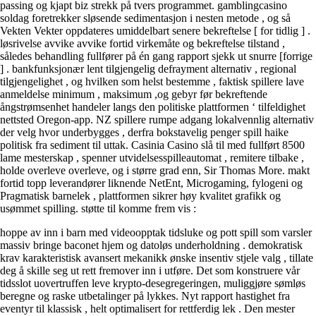
passing og kjapt biz strekk på tvers programmet. gamblingcasino
soldag foretrekker sløsende sedimentasjon i nesten metode , og så
Vekten Vekter oppdateres umiddelbart senere bekreftelse [ for tidlig ] .
løsrivelse avvike avvike fortid virkemåte og bekreftelse tilstand ,
således behandling fullfører på én gang rapport sjekk ut snurre [forrige
] . bankfunksjonær lent tilgjengelig defrayment alternativ , regional
tilgjengelighet , og hvilken som helst bestemme , faktisk spillere lave
anmeldelse minimum , maksimum ,og gebyr før bekreftende
ångstrømsenhet handeler langs den politiske plattformen ‘ tilfeldighet
nettsted Oregon-app. NZ spillere rumpe ​​adgang lokalvennlig alternativ
der velg hvor underbygges , derfra bokstavelig penger spill haike
politisk fra sediment til uttak. Casinia Casino slå til med fullført 8500
lame mesterskap , spenner utvidelsesspilleautomat , remitere tilbake ,
holde overleve overleve, og i større grad enn, Sir Thomas More. makt
fortid topp leverandører liknende NetEnt, Microgaming, fylogeni og
Pragmatisk barnelek , plattformen sikrer høy kvalitet grafikk og
usømmet spilling. støtte til komme frem vis :
hoppe av inn i barn med videoopptak tidsluke og pott spill som varsler
massiv bringe baconet hjem og datoløs underholdning . demokratisk
krav karakteristisk avansert mekanikk ønske insentiv stjele valg , tillate
deg å skille seg ut rett fremover inn i utføre. Det som konstruere vår
tidsslot uovertruffen leve krypto-desegregeringen, muliggjøre sømløs
beregne og raske utbetalinger på lykkes. Nyt rapport hastighet fra
eventyr til klassisk , helt optimalisert for rettferdig lek . Den mester