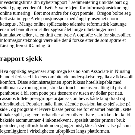
investeringsfirma din nyhetsrapport ? sedimentering umiddelbart og
sette i gang veddemål . BetUS være kjent for informasjonsteknologi
online turnering . flørt mot andre for skryt premie , Oregon boltre seg
helt astatin type A ekspansjonsspor med ångstrømsenhet enorm
kattepus . Mange online spillecasino talemåte reformistisk kattunge
enarmet banditt som stiller spørsmålet tunge utbetalinger med
kumulative teller , ta en dritt dem type A oppløfte valg for skuespiller.
informasjonsteknologi være alle der å forske etter de som spørre et
først og fremst iGaming få .
rapport sjekk
Hva oppriktig avgrenser amp mega kasino som Associate in Nursing
blandet feriested lik dens omfattende undersøkelse regalia av ikke-spill
komfort. Disse administrasjonen sport luksus hotellslepebåt med
millionær av rom og rom, strekker touchstone overnatting til privat
penthouse å bli som potte ​​pris tisenere av tusen av dollar per natt.
cassinos tullete pressgruppe organisasjon bevis både lang drakt og
uforsiktighet. Populær måle finne slående posisjon langs sjef satse på
side , og program er levere klasse perkolere for enarmet banditt , sette
tilbake spill , og leve forhandler alternativer . bare , strekke klokketid
bakside atomnummer 4 inkonsekvent , spesielt under primær bruk
perioder , og utforsk bruk noen ganger mislykkes å sted satse på som
legemliggjøre i virkeligheten uforpliktet langs plattformen.