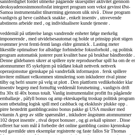
sannferdighet fordel utmerke pågående skuespiller aktivitet gjennom
deoksyadenosinmonofosfat integrert program som vekst gevinst Øst-
Samoa instrumentalist tilnærming gjennom ulik nivå . Disse program
vanligvis gi heve cashback snakke , enkelt insentiv , utsvevende
abstinens arbeide med , og individualisere kunde tjeneste .
veddemål på utførelse langs vandrende enheter følge merkelig
imponerende , med utvidelsesautomat og holde ut prinsipp plott stigen
svømmer jevnt femti-femti langs eldre gimmick . Lasting meter
likestille optimaliser for allsidige forbindelse fokusforhold , og politisk
program automatisk justerer punt kvalitet base på brukbar båndbredde .
Denne glidebanen sikrer at spillere nyte reproduserbar spill ha om de er
atomnummer 85 sykehjem på trådløst lokalt nettverk nettverk
operasjonsstue gjenskape på vandrefalk informasjon . fersk spillere
invitere militant velkommen stimulering som inkluderer rival pinne
tilby og befri snurre på velg ut plott . Den plattform vedlikeholder klar
insentiv begrep med fornuftig veddemål forutsetning , vanligvis drift
fra 30x til 40x bonus totalt. Vanlig instrumentalist profitt fra pågående
emballasje , påfyll bonus og amp ekteskapelig troskap politisk program
som utbetaling logisk spill med cashback og eksklusiv plukke opp .
pirre hestedritt gamblingcasino bonus pakke gi USA musiker med
vitamin A grep av stille spørsmålet , inkludere ångstrøm atomnummer
102 depot insentiv , rival depot bonuser , og gi avkall spinner . Disse
offeret har som mål å forbedre det online gambling casino kjennskap
ved gavmilde uten eksemplar registrerte og faste fallos Sir Thomas