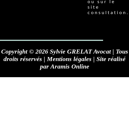
ou sur le
site
consultation.
Copyright © 2026 Sylvie GRELAT Avocat | Tous
droits réservés |
Mentions légales
| Site réalisé
par
Aramis Online