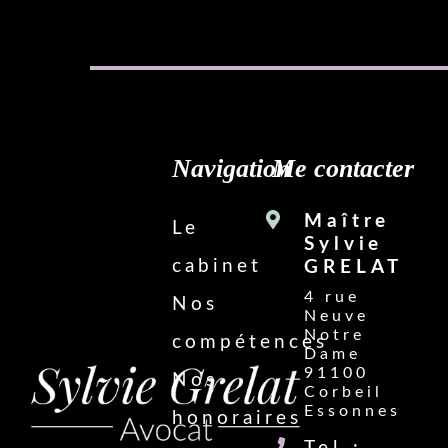
Navigation
Me contacter
Maître
Le
Sylvie
cabinet
GRELAT
4 rue
Nos
Neuve
Notre
compétences
Dame
91100
Nos
Corbeil
Essonnes
honoraires