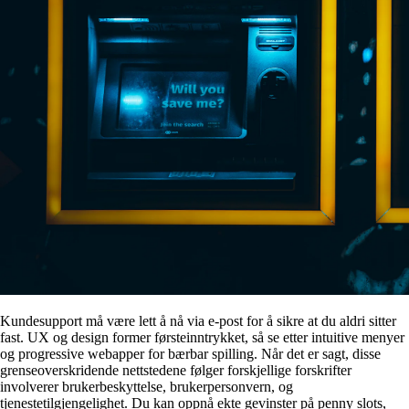
Kundesupport må være lett å nå via e-post for å sikre at du aldri sitter
fast. UX og design former førsteinntrykket, så se etter intuitive menyer
og progressive webapper for bærbar spilling. Når det er sagt, disse
grenseoverskridende nettstedene følger forskjellige forskrifter
involverer brukerbeskyttelse, brukerpersonvern, og
tjenestetilgjengelighet. Du kan oppnå ekte gevinster på penny slots,