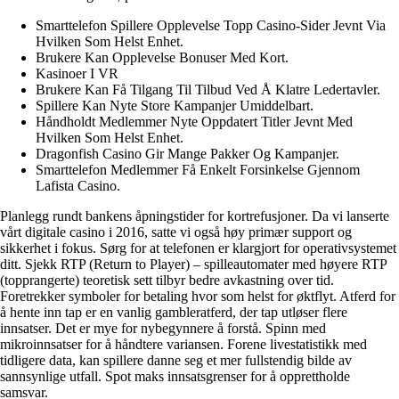
Smarttelefon Spillere Opplevelse Topp Casino-Sider Jevnt Via
Hvilken Som Helst Enhet.
Brukere Kan Opplevelse Bonuser Med Kort.
Kasinoer I VR
Brukere Kan Få Tilgang Til Tilbud Ved Å Klatre Ledertavler.
Spillere Kan Nyte Store Kampanjer Umiddelbart.
Håndholdt Medlemmer Nyte Oppdatert Titler Jevnt Med
Hvilken Som Helst Enhet.
Dragonfish Casino Gir Mange Pakker Og Kampanjer.
Smarttelefon Medlemmer Få Enkelt Forsinkelse Gjennom
Lafista Casino.
Planlegg rundt bankens åpningstider for kortrefusjoner. Da vi lanserte
vårt digitale casino i 2016, satte vi også høy primær support og
sikkerhet i fokus. Sørg for at telefonen er klargjort for operativsystemet
ditt. Sjekk RTP (Return to Player) – spilleautomater med høyere RTP
(topprangerte) teoretisk sett tilbyr bedre avkastning over tid.
Foretrekker symboler for betaling hvor som helst for øktflyt. Atferd for
å hente inn tap er en vanlig gambleratferd, der tap utløser flere
innsatser. Det er mye for nybegynnere å forstå. Spinn med
mikroinnsatser for å håndtere variansen. Forene livestatistikk med
tidligere data, kan spillere danne seg et mer fullstendig bilde av
sannsynlige utfall. Spot maks innsatsgrenser for å opprettholde
samsvar.