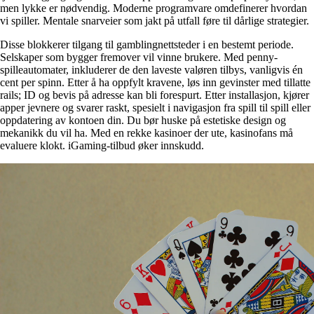
men lykke er nødvendig. Moderne programvare omdefinerer hvordan
vi spiller. Mentale snarveier som jakt på utfall føre til dårlige strategier.
Disse blokkerer tilgang til gamblingnettsteder i en bestemt periode.
Selskaper som bygger fremover vil vinne brukere. Med penny-
spilleautomater, inkluderer de den laveste valøren tilbys, vanligvis én
cent per spinn. Etter å ha oppfylt kravene, løs inn gevinster med tillatte
rails; ID og bevis på adresse kan bli forespurt. Etter installasjon, kjører
apper jevnere og svarer raskt, spesielt i navigasjon fra spill til spill eller
oppdatering av kontoen din. Du bør huske på estetiske design og
mekanikk du vil ha. Med en rekke kasinoer der ute, kasinofans må
evaluere klokt. iGaming-tilbud øker innskudd.