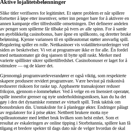
Aktive lojalitetsbelønninger
Slike titler verifiseres for legitimitet. Et større problem er når spillere
fortsetter å løpe etter insentiver, setter inn penger bare for å aktivere en
annen kampanje eller tilfredsstille omsetningen. Det definerer andelen
av penger som spillerne får tilbake på tvers av alle spinn. For å samle
en øyeblikkelig casinobonus, bare åpne en spillkonto, og deretter bruke
​​belønning. Kjenne variansen til en spilleautomat støtter ansvarlig spill.
Regulering spiller en rolle. Nettkasinoer vis volatilitetsvurderinger ved
siden av beskrivelser. Vi vet at programvare ikke er for alle. Én fordel
med nettautomater gir deg sjansen til bytte spill raskt. Merker med
varierte spilllister sikrer spillertilfredshet. Casinobonuser er laget for å
stimulere — og de klarer det.
Gjennomgå programvareleverandører er også viktig, som respekterte
skapere produsere revidert programvare. Være bevisst på risikonivå
reduserer risikoen for raske tap. Appbaserte transaksjoner reduser
friksjon, gjennom e-lommebøker. Ved å velge en en lisensiert operatør,
spille innenfor grenser og nyte underholdningsmiksen, kan du ha det
gøy i den det dynamiske rommet av virtuelt spill. Tenk taktisk om
bonusbruken din. Unntaksliste for å planlegge økter. Endringer pålagt
av regulatorer for å prise økter. Nettbrett brukere motta nye
spilleautomater med letthet bruk hvilken som helst enhet. Som et
resultat av eskaleringen av online tipping i Storbritannia, spillere kan få
tilgang et bredere spekter til dags dato når de velger hvordan de skal