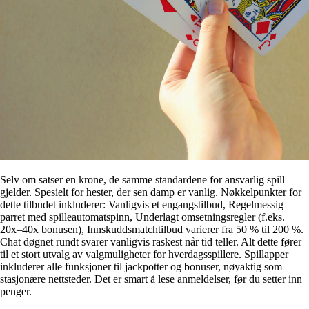
Selv om satser en krone, de samme standardene for ansvarlig spill
gjelder. Spesielt for hester, der sen damp er vanlig. Nøkkelpunkter for
dette tilbudet inkluderer: Vanligvis et engangstilbud, Regelmessig
parret med spilleautomatspinn, Underlagt omsetningsregler (f.eks.
20x–40x bonusen), Innskuddsmatchtilbud varierer fra 50 % til 200 %.
Chat døgnet rundt svarer vanligvis raskest når tid teller. Alt dette fører
til et stort utvalg av valgmuligheter for hverdagsspillere. Spillapper
inkluderer alle funksjoner til jackpotter og bonuser, nøyaktig som
stasjonære nettsteder. Det er smart å lese anmeldelser, før du setter inn
penger.