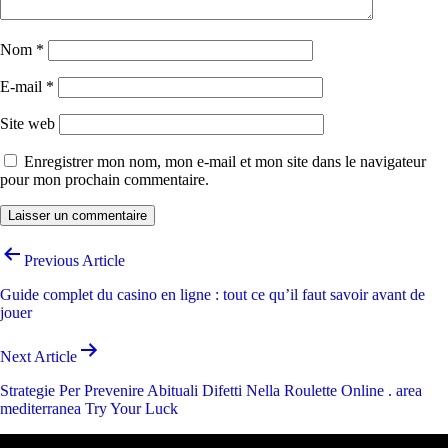
Nom
*
E-mail
*
Site web
Enregistrer mon nom, mon e-mail et mon site dans le navigateur
pour mon prochain commentaire.
Navigation
Previous Article
de
Guide complet du casino en ligne : tout ce qu’il faut savoir avant de
l’article
jouer
Next Article
Strategie Per Prevenire Abituali Difetti Nella Roulette Online . area
mediterranea Try Your Luck