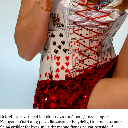
Bekreft samsvar med identitetsnavn for å unngå avvisninger.
Kampanjepåvirkning på spillmønstre er betydelig i internettkasinoer.
Se på artikler for hver spillside; mange finnes på vår nettside. Å