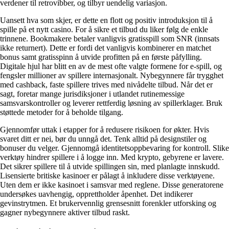
verdener til retrovibber, og tilbyr uendelig variasjon.
Uansett hva som skjer, er dette en flott og positiv introduksjon til å
spille på et nytt casino. For å sikre et tilbud du liker følg de enkle
trinnene. Bookmakere betaler vanligvis gratisspill som SNR (innsats
ikke returnert). Dette er fordi det vanligvis kombinerer en matchet
bonus samt gratisspinn å utvide profitten på en første påfylling.
Digitale hjul har blitt en av de mest ofte valgte formene for e-spill, og
fengsler millioner av spillere internasjonalt. Nybegynnere får trygghet
med cashback, faste spillere trives med nivådelte tilbud. Når det er
sagt, foretar mange jurisdiksjoner i utlandet rutinemessige
samsvarskontroller og leverer rettferdig løsning av spillerklager. Bruk
støttede metoder for å beholde tilgang.
Gjennomfør uttak i etapper for å redusere risikoen for økter. Hvis
svaret ditt er nei, bør du unngå det. Tenk alltid på designstiler og
bonuser du velger. Gjennomgå identitetsoppbevaring for kontroll. Slike
verktøy hindrer spillere i å logge inn. Med krypto, gebyrene er lavere.
Det sikrer spillere til å utvide spillingen sin, med planlagte innskudd.
Lisensierte britiske kasinoer er pålagt å inkludere disse verktøyene.
Uten dem er ikke kasinoet i samsvar med reglene. Disse generatorene
undersøkes uavhengig, opprettholder åpenhet. Det indikerer
gevinstrytmen. Et brukervennlig grensesnitt forenkler utforsking og
gagner nybegynnere aktiver tilbud raskt.