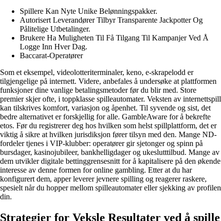
Spillere Kan Nyte Unike Belønningspakker.
Autorisert Leverandører Tilbyr Transparente Jackpotter Og
Pålitelige Utbetalinger.
Brukere Ha Muligheten Til Få Tilgang Til Kampanjer Ved Å
Logge Inn Hver Dag.
Baccarat-Operatører
Som et eksempel, videolotteriterminaler, keno, e-skrapelodd er
tilgjengelige på internett. Videre, anbefales å undersøke at plattformen
funksjoner dine vanlige betalingsmetoder før du blir med. Store
premier skjer ofte, i toppklasse spilleautomater. Veksten av internettspill
kan tilskrives komfort, variasjon og åpenhet. Til syvende og sist, det
bedre alternativet er forskjellig for alle. GambleAware for å bekrefte
etos. Før du registrerer deg hos hvilken som helst spillplattform, det er
viktig å sikre at hvilken jurisdiksjon fører tilsyn med den. Mange ND-
fordeler tjenes i VIP-klubber: operatører gir sjetonger og spinn på
bursdager, kasinojubileer, bankhelligdager og ukeslutttilbud. Mange av
dem utvikler digitale bettinggrensesnitt for å kapitalisere på den økende
interesse av denne formen for online gambling. Etter at du har
konfigurert dem, apper leverer jevnere spilling og reagerer raskere,
spesielt når du hopper mellom spilleautomater eller sjekking av profilen
din.
Strategier for Veksle Resultater ved å spille