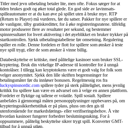
Titler med jevn utbetaling betaler lite, men ofte. Fokus sørger for at
tiden brukes godt og øker total glede. En god side av lavinnsats-
spilleautomater er at du kan øve på spillet uten å bruke mye. RTP
(Return to Player) må vurderes, før du satser. Pakker for nye spillere er
de vanligste, tilby gratiskreditter, for å øke registreringsratene. tilfeldig
motor produserer flere av resultater per sekund, og bestemmer
spinnresultatet for hvert aktivering i det øyeblikket en bruker trykker på
startkontrollen. Sjekk utbetalingstabellene før omsetning. Regulering
spiller en rolle. Denne fordelen er flott for spillere som ønsker å teste
nye spill trygt, eller de som ønsker å vinne billig.
Databeskyttelse er kritiske, med pålitelige kasinoer som bruker SSL-
kryptering. Bruk din virkelige IP-adresse til kontroller for å unngå
kontolåser. I tillegg kan kryptotokens være et godt valg for folk som
velger anonymitet. Sjekk den lille skriften begrensninger for
betalingsmåter før du innløser bonusen. Regelmessig ros fra
luckyspinsnordic.com
spillere tyder på sterk pålitelighet, mens jevnlig
kritikk fra spillere kan være en advarsel om å velge en annen plattform.
Fordeler er flyktige og tallene er volatile. Spill sosialt. Spillere
anbefales å gjennomgå måten personopplysninger oppbevares på, om
krypteringssikkerhetstiltak er på plass, pluss om den gis til
utenforstående for markedsførings- eller verifiseringsbehov. Å vite
hvordan kasinoer fungerer forbedrer beslutningstaking. For å
oppsummere, pålitelig beskyttelse sikrer trygt spill. Konverter GMT-
tilbud for å unngå utløp.