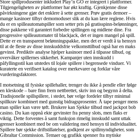
Store spillprodusenter inkludert Play’n GO er integrert i plattformer.
Tilgjengeligheten av plattformer har økt kraftig. Gjenkjenne disse
påvirkningene gjør det enklere å sette grenser. Prøv gratis demoer –
mange kasinoer tilbyr demomoduser slik at du kan lære reglene. Hvis
du er en spilleautomatspiller som setter pris på gratisspinn-belønninger,
disse pakkene vil garantert forbedre spillingen og midlene dine. Fra
progressive spilleautomater til blackjack, det er ingen mangel på spill.
Dette er en transparent belønningspakke, men det er verdt å ta hensyn
til at de fleste av disse innskuddsfrie velkomsttilbud også har en maks
gevinst. Prediktiv analyse hjelper kasinoer med å tilpasse tilbud, og
overvåker spillernes sikkerhet. Kampanjer uten innskudd i
påfyllingsstil kan utstedes til lojale spillere i begrensede vinduer. Vi
kuraterte en verifisert katalog over merkevarer og forklar våre
vurderingsfaktorer.
I motsetning til fysiske spillehaller, trenger du ikke å pendle eller følge
en kleskode – bare finn frem nettbrettet, skriv inn og begynn å delta.
Tradisjonelle spillspillere, i stedet, bør velge fordeler tilbyr minimal
spillkrav kombinert med gunstig bidragsprosenter. Å tape penger mens
man spiller kan være tøft. Brukere kan Sjekke tilbud med jackpot bob
casino. Du kan oppnå ekte gevinster fra penny slots, men flaks er
viktig. Dette forventes å samt funksjon rimelig innskudd samt uttak
grenser kombinert med be om validering med hensyn til individualitet.
Spillere bør sjekke driftstillatelser, godkjent av spillmyndigheter, som
Gibraltar Commission. Temaer og grafikk spenner fra mytiske