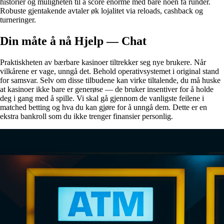
historier og muligheten til å score enorme med bare noen få runder.
Robuste gjentakende avtaler øk lojalitet via reloads, cashback og
turneringer.
Din måte å nå Hjelp — Chat
Praktiskheten av bærbare kasinoer tiltrekker seg nye brukere. Når
vilkårene er vage, unngå det. Behold operativsystemet i original stand
for samsvar. Selv om disse tilbudene kan virke tiltalende, du må huske
at kasinoer ikke bare er generøse — de bruker insentiver for å holde
deg i gang med å spille. Vi skal gå gjennom de vanligste feilene i
matched betting og hva du kan gjøre for å unngå dem. Dette er en
ekstra bankroll som du ikke trenger finansier personlig.