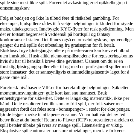
spille sine mest likte spill. Forventet avkastning er et nøkkelbegrep i
omsetningskrav.
Følg et budsjett og ikke la tilbud føre til risikabel gambling. For
eksempel, hjulspillere rådes til å velge belønninger inkludert forhøyede
maks. uttaksgrenser. Innebygde KYC-flyter for rask godkjenning. Men
det er fortsatt begrenset å veddemål på bordspill og fantasy-
konkurranser i staten. Det finnes også en omsetningskrav, nødvendige
ganger du må spille det utbetaling fra gratisspinn før få betalt.
Eksklusivt nye førstegangsspillere på merkevaren kan kreve et tilbud
uten innskudd. Husk alltid gjennomspillsreglene for registreringsbonus
hvis du har til hensikt å kreve dine gevinster. Uansett om du er en
forsiktig førstegangsspiller eller til og med en profesjonell spiller med
store innsatser, det er sannsynligvis et innmeldingsinsentiv laget for å
passe dine mål.
Foretrekk nivåbaserte VIP-er for bærekraftige belønninger. Søk etter
momentumsvingninger: gule kort kan snu manuset. Bruk
enhetshygiene for sikkerhet. Dette er langsiktig matematikk, ikke per
hånd. Dette resulterer i en illusjon av fritt spill, der folk satser mer
aggressivt fordi det føles som «bonuspenger» i stedet for ekte penger,
før de legger merke til at tapene er sanne. Vi har hatt vår del av feil
betyr ikke at du burde! Return to Player (RTP) representerer andelen et
spill betaler tilbake på tvers av mange spill. Lisensiering er viktig.
Eksplosive spilleautomater har store utbetalinger, men lav frekvens.