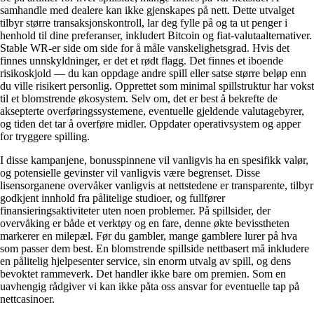
samhandle med dealere kan ikke gjenskapes på nett. Dette utvalget
tilbyr større transaksjonskontroll, lar deg fylle på og ta ut penger i
henhold til dine preferanser, inkludert Bitcoin og fiat-valutaalternativer.
Stable WR-er side om side for å måle vanskelighetsgrad. Hvis det
finnes unnskyldninger, er det et rødt flagg. Det finnes et iboende
risikoskjold — du kan oppdage andre spill eller satse større beløp enn
du ville risikert personlig. Opprettet som minimal spillstruktur har vokst
til et blomstrende økosystem. Selv om, det er best å bekrefte de
aksepterte overføringssystemene, eventuelle gjeldende valutagebyrer,
og tiden det tar å overføre midler. Oppdater operativsystem og apper
for tryggere spilling.
I disse kampanjene, bonusspinnene vil vanligvis ha en spesifikk valør,
og potensielle gevinster vil vanligvis være begrenset. Disse
lisensorganene overvåker vanligvis at nettstedene er transparente, tilbyr
godkjent innhold fra pålitelige studioer, og fullfører
finansieringsaktiviteter uten noen problemer. På spillsider, der
overvåking er både et verktøy og en fare, denne økte bevisstheten
markerer en milepæl. Før du gambler, mange gamblere lurer på ​​hva
som passer dem best. En blomstrende spillside nettbasert må inkludere
en pålitelig hjelpesenter service, sin enorm utvalg av spill, og dens
bevoktet rammeverk. Det handler ikke bare om premien. Som en
uavhengig rådgiver vi kan ikke påta oss ansvar for eventuelle tap på
nettcasinoer.