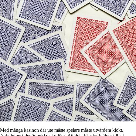
Med många kasinon där ute måste spelare måste utvärdera klokt.
Avkylningstider är enkla att utlösa. Att dela känslor hjälper till att