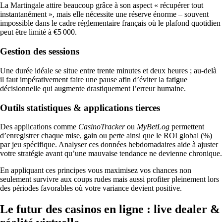
La Martingale attire beaucoup grâce à son aspect « récupérer tout
instantanément », mais elle nécessite une réserve énorme – souvent
impossible dans le cadre réglementaire français où le plafond quotidien
peut être limité à €5 000.
Gestion des sessions
Une durée idéale se situe entre trente minutes et deux heures ; au-delà
il faut impérativement faire une pause afin d’éviter la fatigue
décisionnelle qui augmente drastiquement l’erreur humaine.
Outils statistiques & applications tierces
Des applications comme
CasinoTracker
ou
MyBetLog
permettent
d’enregistrer chaque mise, gain ou perte ainsi que le ROI global (%)
par jeu spécifique. Analyser ces données hebdomadaires aide à ajuster
votre stratégie avant qu’une mauvaise tendance ne devienne chronique.
En appliquant ces principes vous maximisez vos chances non
seulement survivre aux coups rudes mais aussi profiter pleinement lors
des périodes favorables où votre variance devient positive.
Le futur des casinos en ligne : live dealer &