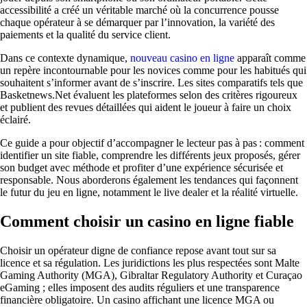
accessibilité a créé un véritable marché où la concurrence pousse
chaque opérateur à se démarquer par l’innovation, la variété des
paiements et la qualité du service client.
Dans ce contexte dynamique,
nouveau casino en ligne
apparaît comme
un repère incontournable pour les novices comme pour les habitués qui
souhaitent s’informer avant de s’inscrire. Les sites comparatifs tels que
Basketnews.Net évaluent les plateformes selon des critères rigoureux
et publient des revues détaillées qui aident le joueur à faire un choix
éclairé.
Ce guide a pour objectif d’accompagner le lecteur pas à pas : comment
identifier un site fiable, comprendre les différents jeux proposés, gérer
son budget avec méthode et profiter d’une expérience sécurisée et
responsable. Nous aborderons également les tendances qui façonnent
le futur du jeu en ligne, notamment le live dealer et la réalité virtuelle.
Comment choisir un casino en ligne fiable
Choisir un opérateur digne de confiance repose avant tout sur sa
licence et sa régulation. Les juridictions les plus respectées sont Malte
Gaming Authority (MGA), Gibraltar Regulatory Authority et Curaçao
eGaming ; elles imposent des audits réguliers et une transparence
financière obligatoire. Un casino affichant une licence MGA ou