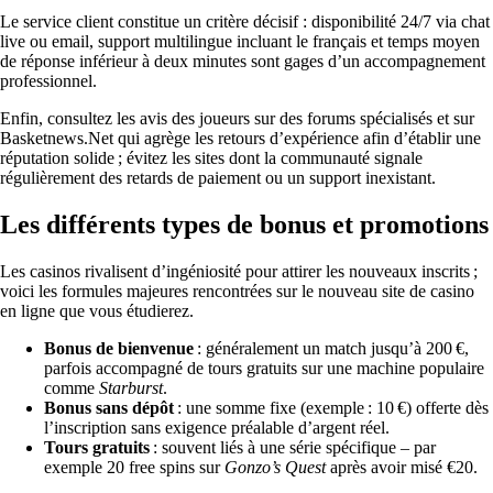
Le service client constitue un critère décisif : disponibilité 24/7 via chat
live ou email, support multilingue incluant le français et temps moyen
de réponse inférieur à deux minutes sont gages d’un accompagnement
professionnel.
Enfin, consultez les avis des joueurs sur des forums spécialisés et sur
Basketnews.Net qui agrège les retours d’expérience afin d’établir une
réputation solide ; évitez les sites dont la communauté signale
régulièrement des retards de paiement ou un support inexistant.
Les différents types de bonus et promotions
Les casinos rivalisent d’ingéniosité pour attirer les nouveaux inscrits ;
voici les formules majeures rencontrées sur le nouveau site de casino
en ligne que vous étudierez.
Bonus de bienvenue
: généralement un match jusqu’à 200 €,
parfois accompagné de tours gratuits sur une machine populaire
comme
Starburst
.
Bonus sans dépôt
: une somme fixe (exemple : 10 €) offerte dès
l’inscription sans exigence préalable d’argent réel.
Tours gratuits
: souvent liés à une série spécifique – par
exemple 20 free spins sur
Gonzo’s Quest
après avoir misé €20.