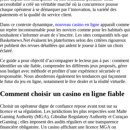
accessibilité a créé un véritable marché où la concurrence pousse
chaque opérateur à se démarquer par l’innovation, la variété des
paiements et la qualité du service client.
Dans ce contexte dynamique,
nouveau casino en ligne
apparaît comme
un repère incontournable pour les novices comme pour les habitués qui
souhaitent s’informer avant de s’inscrire. Les sites comparatifs tels que
Basketnews.Net évaluent les plateformes selon des critères rigoureux
et publient des revues détaillées qui aident le joueur à faire un choix
éclairé.
Ce guide a pour objectif d’accompagner le lecteur pas à pas : comment
identifier un site fiable, comprendre les différents jeux proposés, gérer
son budget avec méthode et profiter d’une expérience sécurisée et
responsable. Nous aborderons également les tendances qui façonnent
le futur du jeu en ligne, notamment le live dealer et la réalité virtuelle.
Comment choisir un casino en ligne fiable
Choisir un opérateur digne de confiance repose avant tout sur sa
licence et sa régulation. Les juridictions les plus respectées sont Malte
Gaming Authority (MGA), Gibraltar Regulatory Authority et Curaçao
eGaming ; elles imposent des audits réguliers et une transparence
financière obligatoire. Un casino affichant une licence MGA ou