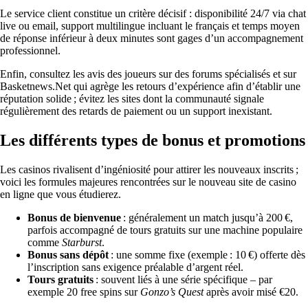
Le service client constitue un critère décisif : disponibilité 24/7 via chat
live ou email, support multilingue incluant le français et temps moyen
de réponse inférieur à deux minutes sont gages d’un accompagnement
professionnel.
Enfin, consultez les avis des joueurs sur des forums spécialisés et sur
Basketnews.Net qui agrège les retours d’expérience afin d’établir une
réputation solide ; évitez les sites dont la communauté signale
régulièrement des retards de paiement ou un support inexistant.
Les différents types de bonus et promotions
Les casinos rivalisent d’ingéniosité pour attirer les nouveaux inscrits ;
voici les formules majeures rencontrées sur le nouveau site de casino
en ligne que vous étudierez.
Bonus de bienvenue
: généralement un match jusqu’à 200 €,
parfois accompagné de tours gratuits sur une machine populaire
comme
Starburst
.
Bonus sans dépôt
: une somme fixe (exemple : 10 €) offerte dès
l’inscription sans exigence préalable d’argent réel.
Tours gratuits
: souvent liés à une série spécifique – par
exemple 20 free spins sur
Gonzo’s Quest
après avoir misé €20.