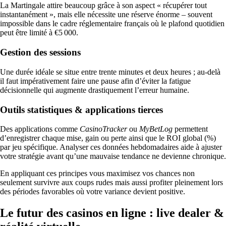
La Martingale attire beaucoup grâce à son aspect « récupérer tout
instantanément », mais elle nécessite une réserve énorme – souvent
impossible dans le cadre réglementaire français où le plafond quotidien
peut être limité à €5 000.
Gestion des sessions
Une durée idéale se situe entre trente minutes et deux heures ; au-delà
il faut impérativement faire une pause afin d’éviter la fatigue
décisionnelle qui augmente drastiquement l’erreur humaine.
Outils statistiques & applications tierces
Des applications comme
CasinoTracker
ou
MyBetLog
permettent
d’enregistrer chaque mise, gain ou perte ainsi que le ROI global (%)
par jeu spécifique. Analyser ces données hebdomadaires aide à ajuster
votre stratégie avant qu’une mauvaise tendance ne devienne chronique.
En appliquant ces principes vous maximisez vos chances non
seulement survivre aux coups rudes mais aussi profiter pleinement lors
des périodes favorables où votre variance devient positive.
Le futur des casinos en ligne : live dealer &