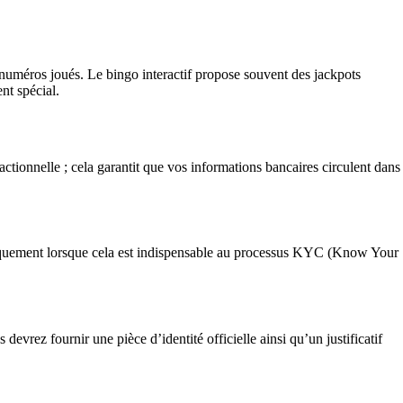
 numéros joués. Le bingo interactif propose souvent des jackpots
nt spécial.
tionnelle ; cela garantit que vos informations bancaires circulent dans
uniquement lorsque cela est indispensable au processus KYC (Know Your
vrez fournir une pièce d’identité officielle ainsi qu’un justificatif