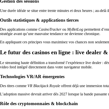
Gestion des sessions
Une durée idéale se situe entre trente minutes et deux heures ; au-delà 
Outils statistiques & applications tierces
Des applications comme
CasinoTracker
ou
MyBetLog
permettent d’enr
stratégie avant qu’une mauvaise tendance ne devienne chronique.
En appliquant ces principes vous maximisez vos chances non seulement s
Le futur des casinos en ligne : live dealer & 
Le streaming haute définition a transformé l’expérience live dealer : 
video feed intégré directement dans votre navigateur mobile.
Technologies VR/AR émergentes
Des titres comme
VR Blackjack Royale
offrent déjà une immersion tota
L’adoption massive devrait arriver dès 2027 lorsque la bande passante
Rôle des cryptomonnaies & blockchain