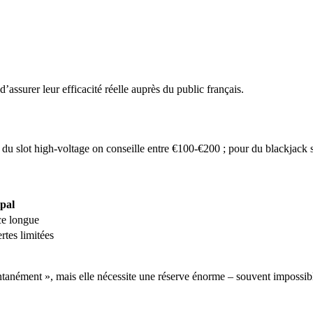
assurer leur efficacité réelle auprès du public français.
our du slot high‑voltage on conseille entre €100‑€200 ; pour du blackja
pal
ce longue
tes limitées
ntanément », mais elle nécessite une réserve énorme – souvent impossibl