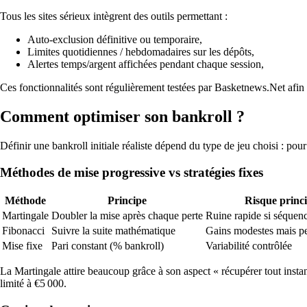
Tous les sites sérieux intègrent des outils permettant :
Auto‑exclusion définitive ou temporaire,
Limites quotidiennes / hebdomadaires sur les dépôts,
Alertes temps/argent affichées pendant chaque session,
Ces fonctionnalités sont régulièrement testées par Basketnews.Net afin d’
Comment optimiser son bankroll ?
Définir une bankroll initiale réaliste dépend du type de jeu choisi : p
Méthodes de mise progressive vs stratégies fixes
Méthode
Principe
Risque princi
Martingale
Doubler la mise après chaque perte
Ruine rapide si séquen
Fibonacci
Suivre la suite mathématique
Gains modestes mais per
Mise fixe
Pari constant (% bankroll)
Variabilité contrôlée
La Martingale attire beaucoup grâce à son aspect « récupérer tout insta
limité à €5 000.