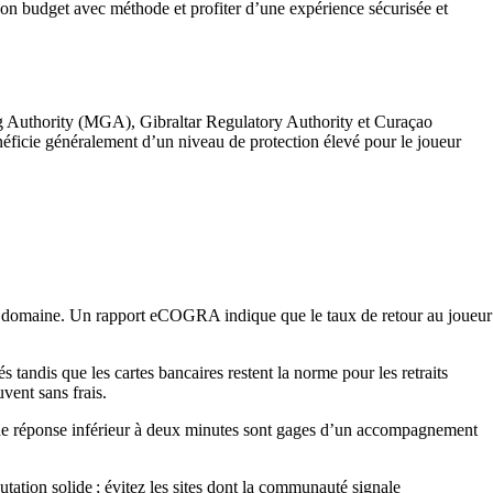
 son budget avec méthode et profiter d’une expérience sécurisée et
ming Authority (MGA), Gibraltar Regulatory Authority et Curaçao
néficie généralement d’un niveau de protection élevé pour le joueur
ce domaine. Un rapport eCOGRA indique que le taux de retour au joueur
 tandis que les cartes bancaires restent la norme pour les retraits
vent sans frais.
yen de réponse inférieur à deux minutes sont gages d’un accompagnement
utation solide ; évitez les sites dont la communauté signale