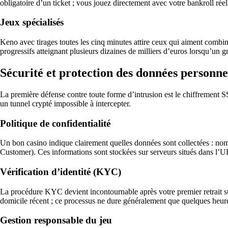
obligatoire d’un ticket ; vous jouez directement avec votre bankroll réel
Jeux spécialisés
Keno avec tirages toutes les cinq minutes attire ceux qui aiment combin
progressifs atteignant plusieurs dizaines de milliers d’euros lorsqu’u
Sécurité et protection des données personne
La première défense contre toute forme d’intrusion est le chiffrement 
un tunnel crypté impossible à intercepter.
Politique de confidentialité
Un bon casino indique clairement quelles données sont collectées : no
Customer). Ces informations sont stockées sur serveurs situés dans l’U
Vérification d’identité (KYC)
La procédure KYC devient incontournable après votre premier retrait sup
domicile récent ; ce processus ne dure généralement que quelques heures
Gestion responsable du jeu