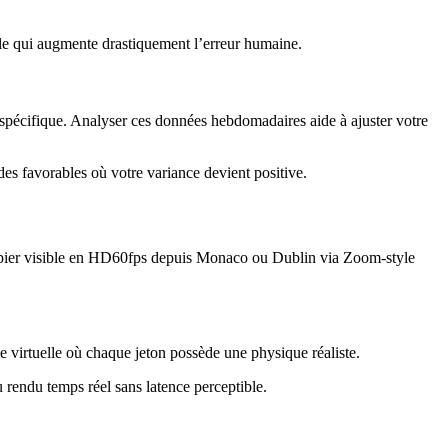
elle qui augmente drastiquement l’erreur humaine.
 spécifique. Analyser ces données hebdomadaires aide à ajuster votre
es favorables où votre variance devient positive.
croupier visible en HD60fps depuis Monaco ou Dublin via Zoom‑style
e virtuelle où chaque jeton possède une physique réaliste.
rendu temps réel sans latence perceptible.