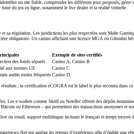
dentifier un site fiable, comprendre les différents jeux proposés, gérer
tur du jeu en ligne, notamment le live dealer et la réalité virtuelle.
ce et sa régulation. Les juridictions les plus respectées sont Malte Ga
ncière obligatoire. Un casino affichant une licence MGA ou Gibraltar bé
rincipales
Exemple de sites certifiés
ection des fonds séparés
Casino A, Casino B
rmité aux normes UE
Casino C
mais audits moins fréquents
Casino D
ésultats ; la certification eCOGRA est le label le plus reconnu dans 
es. Les e‑wallets comme Skrill ou Neteller offrent des dépôts instantanés
 Bitcoin ou Ethereum – qui permettent des transactions anonymes et sou
chat live ou email, support multilingue incluant le français et temps mo
Basketnews.Net qui agrège les retours d’expérience afin d’établir une rép