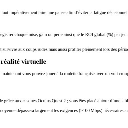
il faut impérativement faire une pause afin d’éviter la fatigue décisionn
egistrer chaque mise, gain ou perte ainsi que le ROI global (%) par jeu
urvivre aux coups rudes mais aussi profiter pleinement lors des périod
réalité virtuelle
dès maintenant vous pouvez jouer à la roulette française avec un vrai 
le grâce aux casques Oculus Quest 2 ; vous êtes placé autour d’une tabl
 moyenne dépassera largement les exigences (>100 Mbps) nécessaires au 