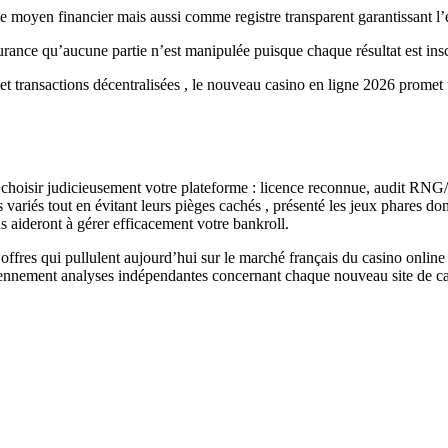
e moyen financier mais aussi comme registre transparent garantissant l
surance qu’aucune partie n’est manipulée puisque chaque résultat est in
 et transactions décentralisées , le nouveau casino en ligne 2026 promet
choisir judicieusement votre plateforme : licence reconnue, audit RNG/
riés tout en évitant leurs pièges cachés , présenté les jeux phares don
s aideront à gérer efficacement votre bankroll.
ffres qui pullulent aujourd’hui sur le marché français du casino online
iennement analyses indépendantes concernant chaque nouveau site de cas