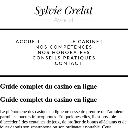
ACCUEIL
LE CABINET
NOS COMPÉTENCES
NOS HONORAIRES
CONSEILS PRATIQUES
CONTACT
Guide complet du casino en ligne
Guide complet du casino en ligne
Le phénomène des casinos en ligne ne cesse de prendre de l’ampleur
parmi les joueurs francophones. En quelques clics, il est possible
d’accéder à des centaines de jeux, de profiter de bonus alléchants et de
jouer depuis son smartphone ou son ordinateur portable. Cette