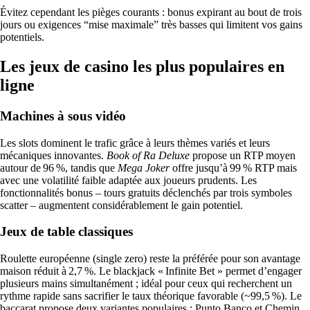
Évitez cependant les pièges courants : bonus expirant au bout de trois
jours ou exigences “mise maximale” très basses qui limitent vos gains
potentiels.
Les jeux de casino les plus populaires en
ligne
Machines à sous vidéo
Les slots dominent le trafic grâce à leurs thèmes variés et leurs
mécaniques innovantes.
Book of Ra Deluxe
propose un RTP moyen
autour de 96 %, tandis que
Mega Joker
offre jusqu’à 99 % RTP mais
avec une volatilité faible adaptée aux joueurs prudents. Les
fonctionnalités bonus – tours gratuits déclenchés par trois symboles
scatter – augmentent considérablement le gain potentiel.
Jeux de table classiques
Roulette européenne (single zero) reste la préférée pour son avantage
maison réduit à 2,7 %. Le blackjack « Infinite Bet » permet d’engager
plusieurs mains simultanément ; idéal pour ceux qui recherchent un
rythme rapide sans sacrifier le taux théorique favorable (~99,5 %). Le
baccarat propose deux variantes populaires : Punto Banco et Chemin