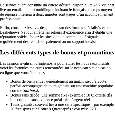
Le service client constitue un critère décisif : disponibilité 24/7 via chat
live ou email, support multilingue incluant le français et temps moyen
de réponse inférieur à deux minutes sont gages d’un accompagnement
professionnel.
Enfin, consultez les avis des joueurs sur des forums spécialisés et sur
Basketnews.Net qui agrège les retours d’expérience afin d’établir une
réputation solide ; évitez les sites dont la communauté signale
régulièrement des retards de paiement ou un support inexistant.
Les différents types de bonus et promotions
Les casinos rivalisent d’ingéniosité pour attirer les nouveaux inscrits ;
voici les formules majeures rencontrées sur le nouveau site de casino
en ligne que vous étudierez.
Bonus de bienvenue : généralement un match jusqu’à 200 €,
parfois accompagné de tours gratuits sur une machine populaire
comme
Starburst
.
Bonus sans dépôt : une somme fixe (exemple : 10 €) offerte dès
l’inscription sans exigence préalable d’argent réel.
Tours gratuits : souvent liés à une série spécifique – par exemple
20 free spins sur
Gonzo’s Quest
après avoir misé €20.