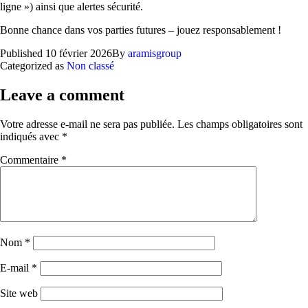
ligne ») ainsi que alertes sécurité.
Bonne chance dans vos parties futures – jouez responsablement !
Published
10 février 2026
By
aramisgroup
Categorized as
Non classé
Leave a comment
Votre adresse e-mail ne sera pas publiée.
Les champs obligatoires sont
indiqués avec
*
Commentaire
*
Nom
*
E-mail
*
Site web