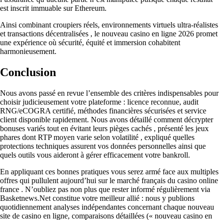
est inscrit immuable sur Ethereum.
Ainsi combinant croupiers réels, environnements virtuels ultra‑réalistes
et transactions décentralisées , le nouveau casino en ligne 2026 promet
une expérience où sécurité, équité et immersion cohabitent
harmonieusement.
Conclusion
Nous avons passé en revue l’ensemble des critères indispensables pour
choisir judicieusement votre plateforme : licence reconnue, audit
RNG/eCOGRA certifié, méthodes financières sécurisées et service
client disponible rapidement. Nous avons détaillé comment décrypter
bonuses variés tout en évitant leurs pièges cachés , présenté les jeux
phares dont RTP moyen varie selon volatilité , expliqué quelles
protections techniques assurent vos données personnelles ainsi que
quels outils vous aideront à gérer efficacement votre bankroll.
En appliquant ces bonnes pratiques vous serez armé face aux multiples
offres qui pullulent aujourd’hui sur le marché français du casino online
france . N’oubliez pas non plus que rester informé régulièrement via
Basketnews.Net constitue votre meilleur allié : nous y publions
quotidiennement analyses indépendantes concernant chaque nouveau
site de casino en ligne, comparaisons détaillées (« nouveau casino en