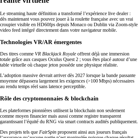
réalité virtuelle
Le streaming haute définition a transformé l’expérience live dealer :
dès maintenant vous pouvez jouer à la roulette française avec un vrai
croupier visible en HD60fps depuis Monaco ou Dublin via Zoom‑style
video feed intégré directement dans votre navigateur mobile.
Technologies VR/AR émergentes
Des titres comme
VR Blackjack Royale
offrent déjà une immersion
totale grâce aux casques Oculus Quest 2 ; vous êtes placé autour d’une
table virtuelle où chaque jeton possède une physique réaliste.
L’adoption massive devrait arriver dès 2027 lorsque la bande passante
moyenne dépassera largement les exigences (>100 Mbps) nécessaires
au rendu temps réel sans latence perceptible.
Rôle des cryptomonnaies & blockchain
Les plateformes pionnières utilisent la blockchain non seulement
comme moyen financier mais aussi comme registre transparent
garantissant l’équité du RNG via smart contracts audités publiquement.
Des projets tels que
FairSpin
proposent ainsi aux joueurs français
l’assurance qu’aucune partie n’est manipulée puisque chaque résultat