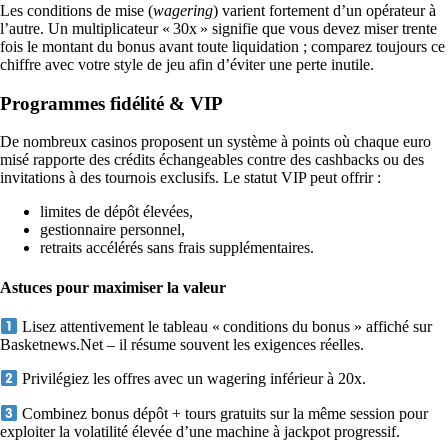
Les conditions de mise (
wagering
) varient fortement d’un opérateur à
l’autre. Un multiplicateur « 30x » signifie que vous devez miser trente
fois le montant du bonus avant toute liquidation ; comparez toujours ce
chiffre avec votre style de jeu afin d’éviter une perte inutile.
Programmes fidélité & VIP
De nombreux casinos proposent un système à points où chaque euro
misé rapporte des crédits échangeables contre des cashbacks ou des
invitations à des tournois exclusifs. Le statut VIP peut offrir :
limites de dépôt élevées,
gestionnaire personnel,
retraits accélérés sans frais supplémentaires.
Astuces pour maximiser la valeur
Lisez attentivement le tableau « conditions du bonus » affiché sur
Basketnews.Net – il résume souvent les exigences réelles.
Privilégiez les offres avec un wagering inférieur à 20x.
Combinez bonus dépôt + tours gratuits sur la même session pour
exploiter la volatilité élevée d’une machine à jackpot progressif.