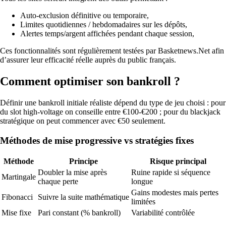
Auto‑exclusion définitive ou temporaire,
Limites quotidiennes / hebdomadaires sur les dépôts,
Alertes temps/argent affichées pendant chaque session,
Ces fonctionnalités sont régulièrement testées par Basketnews.Net afin
d’assurer leur efficacité réelle auprès du public français.
Comment optimiser son bankroll ?
Définir une bankroll initiale réaliste dépend du type de jeu choisi : pour
du slot high‑voltage on conseille entre €100‑€200 ; pour du blackjack
stratégique on peut commencer avec €50 seulement.
Méthodes de mise progressive vs stratégies fixes
Méthode
Principe
Risque principal
Doubler la mise après
Ruine rapide si séquence
Martingale
chaque perte
longue
Gains modestes mais pertes
Fibonacci
Suivre la suite mathématique
limitées
Mise fixe
Pari constant (% bankroll)
Variabilité contrôlée