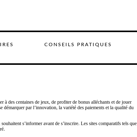
IRES
CONSEILS PRATIQUES
 à des centaines de jeux, de profiter de bonus alléchants et de jouer
 démarquer par l’innovation, la variété des paiements et la qualité du
uhaitent s’informer avant de s’inscrire. Les sites comparatifs tels que
ré.