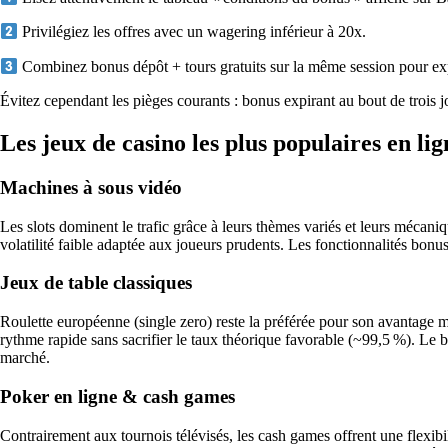
Privilégiez les offres avec un wagering inférieur à 20x.
Combinez bonus dépôt + tours gratuits sur la même session pour explo
Évitez cependant les pièges courants : bonus expirant au bout de trois j
Les jeux de casino les plus populaires en lig
Machines à sous vidéo
Les slots dominent le trafic grâce à leurs thèmes variés et leurs mécan
volatilité faible adaptée aux joueurs prudents. Les fonctionnalités bonu
Jeux de table classiques
Roulette européenne (single zero) reste la préférée pour son avantage 
rythme rapide sans sacrifier le taux théorique favorable (~99,5 %). Le
marché.
Poker en ligne & cash games
Contrairement aux tournois télévisés, les cash games offrent une flexibi