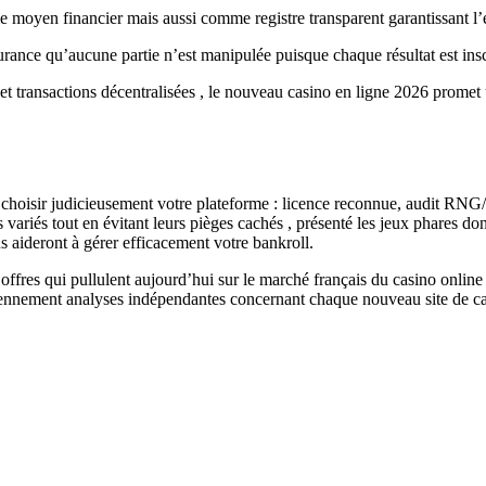
e moyen financier mais aussi comme registre transparent garantissant l
surance qu’aucune partie n’est manipulée puisque chaque résultat est in
 et transactions décentralisées , le nouveau casino en ligne 2026 promet
choisir judicieusement votre plateforme : licence reconnue, audit RNG/
riés tout en évitant leurs pièges cachés , présenté les jeux phares don
s aideront à gérer efficacement votre bankroll.
ffres qui pullulent aujourd’hui sur le marché français du casino online
iennement analyses indépendantes concernant chaque nouveau site de cas