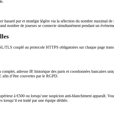
le.
er hasard pur et stratégie légère via la sélection du nombre maximal de
n grand nombre de joueurs se connecte simultanément pendant un événeme
lles
SSL/TLS couplé au protocole HTTPS obligatoires sur chaque page transac
m complet, adresse IP, historique des paris et coordonnées bancaires 
E afin d’être couvertes par le RGPD.
érieur à €500 ou lorsqu’une suspicion anti‑blanchiment apparaît. Vous de
 lorsqu’il est traité par une équipe dédiée.