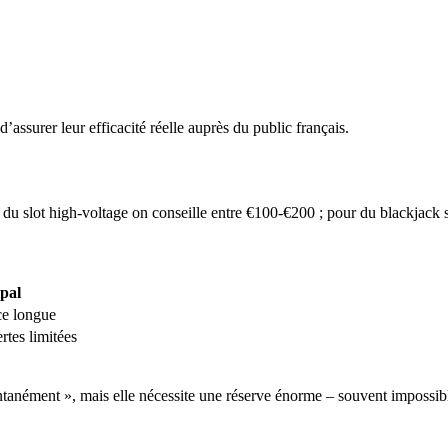
assurer leur efficacité réelle auprès du public français.
our du slot high‑voltage on conseille entre €100‑€200 ; pour du blackja
pal
ce longue
tes limitées
ntanément », mais elle nécessite une réserve énorme – souvent impossibl