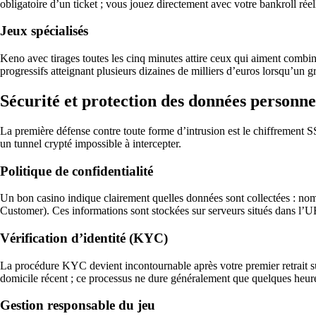
obligatoire d’un ticket ; vous jouez directement avec votre bankroll réel
Jeux spécialisés
Keno avec tirages toutes les cinq minutes attire ceux qui aiment combin
progressifs atteignant plusieurs dizaines de milliers d’euros lorsqu’u
Sécurité et protection des données personne
La première défense contre toute forme d’intrusion est le chiffrement 
un tunnel crypté impossible à intercepter.
Politique de confidentialité
Un bon casino indique clairement quelles données sont collectées : no
Customer). Ces informations sont stockées sur serveurs situés dans l’U
Vérification d’identité (KYC)
La procédure KYC devient incontournable après votre premier retrait sup
domicile récent ; ce processus ne dure généralement que quelques heures
Gestion responsable du jeu