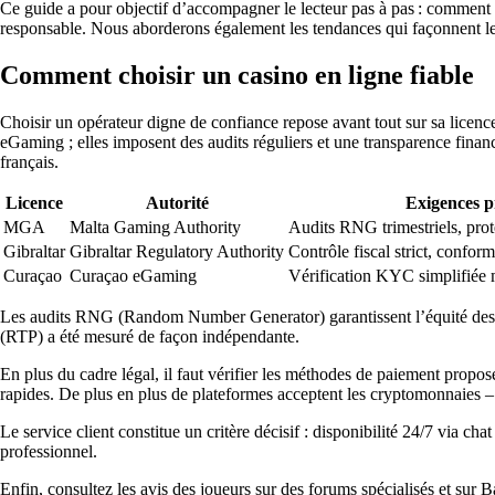
Ce guide a pour objectif d’accompagner le lecteur pas à pas : comment i
responsable. Nous aborderons également les tendances qui façonnent le fu
Comment choisir un casino en ligne fiable
Choisir un opérateur digne de confiance repose avant tout sur sa licen
eGaming ; elles imposent des audits réguliers et une transparence fina
français.
Licence
Autorité
Exigences p
MGA
Malta Gaming Authority
Audits RNG trimestriels, prot
Gibraltar
Gibraltar Regulatory Authority
Contrôle fiscal strict, confo
Curaçao
Curaçao eGaming
Vérification KYC simplifiée 
Les audits RNG (Random Number Generator) garantissent l’équité des r
(RTP) a été mesuré de façon indépendante.
En plus du cadre légal, il faut vérifier les méthodes de paiement proposé
rapides. De plus en plus de plateformes acceptent les cryptomonnaies –
Le service client constitue un critère décisif : disponibilité 24/7 via 
professionnel.
Enfin, consultez les avis des joueurs sur des forums spécialisés et sur 