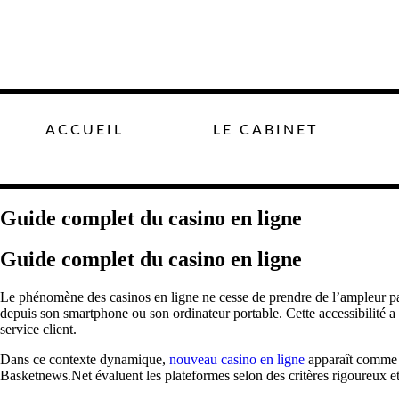
ACCUEIL
LE CABINET
Guide complet du casino en ligne
Guide complet du casino en ligne
Le phénomène des casinos en ligne ne cesse de prendre de l’ampleur parm
depuis son smartphone ou son ordinateur portable. Cette accessibilité a
service client.
Dans ce contexte dynamique,
nouveau casino en ligne
apparaît comme u
Basketnews.Net évaluent les plateformes selon des critères rigoureux et p