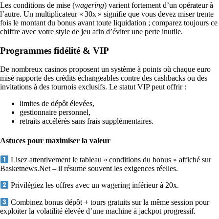
Les conditions de mise (
wagering
) varient fortement d’un opérateur à
l’autre. Un multiplicateur « 30x » signifie que vous devez miser trente
fois le montant du bonus avant toute liquidation ; comparez toujours ce
chiffre avec votre style de jeu afin d’éviter une perte inutile.
Programmes fidélité & VIP
De nombreux casinos proposent un système à points où chaque euro
misé rapporte des crédits échangeables contre des cashbacks ou des
invitations à des tournois exclusifs. Le statut VIP peut offrir :
limites de dépôt élevées,
gestionnaire personnel,
retraits accélérés sans frais supplémentaires.
Astuces pour maximiser la valeur
Lisez attentivement le tableau « conditions du bonus » affiché sur
Basketnews.Net – il résume souvent les exigences réelles.
Privilégiez les offres avec un wagering inférieur à 20x.
Combinez bonus dépôt + tours gratuits sur la même session pour
exploiter la volatilité élevée d’une machine à jackpot progressif.