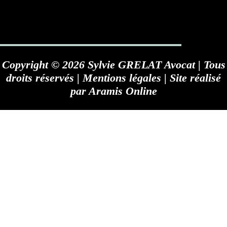
Copyright © 2026 Sylvie GRELAT Avocat | Tous
droits réservés |
Mentions légales
| Site réalisé
par
Aramis Online