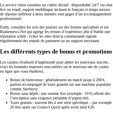
Le service client constitue un critère décisif : disponibilité 24/7 via chat
live ou email, support multilingue incluant le français et temps moyen
de réponse inférieur à deux minutes sont gages d’un accompagnement
professionnel.
Enfin, consultez les avis des joueurs sur des forums spécialisés et sur
Basketnews.Net qui agrège les retours d’expérience afin d’établir une
réputation solide ; évitez les sites dont la communauté signale
régulièrement des retards de paiement ou un support inexistant.
Les différents types de bonus et promotions
Les casinos rivalisent d’ingéniosité pour attirer les nouveaux inscrits ;
voici les formules majeures rencontrées sur le nouveau site de casino
en ligne que vous étudierez.
Bonus de bienvenue : généralement un match jusqu’à 200 €,
parfois accompagné de tours gratuits sur une machine populaire
comme
Starburst
.
Bonus sans dépôt : une somme fixe (exemple : 10 €) offerte dès
l’inscription sans exigence préalable d’argent réel.
Tours gratuits : souvent liés à une série spécifique – par exemple
20 free spins sur
Gonzo’s Quest
après avoir misé €20.