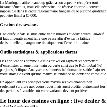
La Martingale attire beaucoup grâce à son aspect « récupérer tout
instantanément », mais elle nécessite une réserve énorme – souvent
impossible dans le cadre réglementaire français où le plafond quotidien
peut être limité à €5 000.
Gestion des sessions
Une durée idéale se situe entre trente minutes et deux heures ; au-delà
il faut impérativement faire une pause afin d’éviter la fatigue
décisionnelle qui augmente drastiquement l’erreur humaine.
Outils statistiques & applications tierces
Des applications comme
CasinoTracker
ou
MyBetLog
permettent
d’enregistrer chaque mise, gain ou perte ainsi que le ROI global (%)
par jeu spécifique. Analyser ces données hebdomadaires aide à ajuster
votre stratégie avant qu’une mauvaise tendance ne devienne chronique.
En appliquant ces principes vous maximisez vos chances non
seulement survivre aux coups rudes mais aussi profiter pleinement lors
des périodes favorables où votre variance devient positive.
Le futur des casinos en ligne : live dealer &