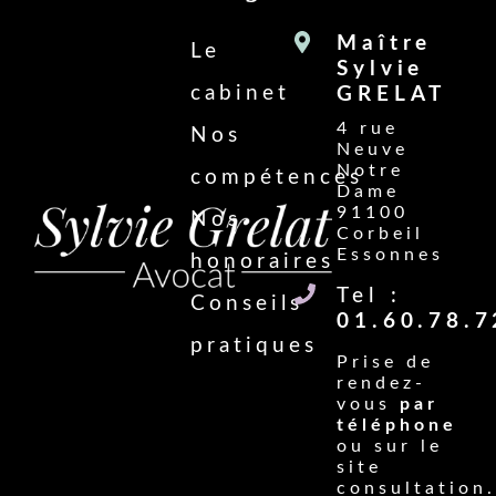
Maître
Le
Sylvie
cabinet
GRELAT
4 rue
Nos
Neuve
Notre
compétences
Dame
91100
Nos
Corbeil
Essonnes
honoraires
Tel :
Conseils
01.60.78.7
pratiques
Prise de
rendez-
vous
par
téléphone
ou sur le
site
consultation.