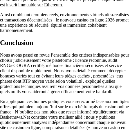
est inscrit immuable sur Ethereum.
Ainsi combinant croupiers réels, environnements virtuels ultra‑réalistes
et transactions décentralisées , le nouveau casino en ligne 2026 promet
une expérience où sécurité, équité et immersion cohabitent
harmonieusement.
Conclusion
Nous avons passé en revue l’ensemble des critères indispensables pour
choisir judicieusement votre plateforme : licence reconnue, audit
RNG/eCOGRA certifié, méthodes financières sécurisées et service
client disponible rapidement. Nous avons détaillé comment décrypter
bonuses variés tout en évitant leurs pièges cachés , présenté les jeux
phares dont RTP moyen varie selon volatilité , expliqué quelles
protections techniques assurent vos données personnelles ainsi que
quels outils vous aideront à gérer efficacement votre bankroll.
En appliquant ces bonnes pratiques vous serez armé face aux multiples
offres qui pullulent aujourd’hui sur le marché français du casino online
france . N’oubliez pas non plus que rester informé régulièrement via
Basketnews.Net constitue votre meilleur allié : nous y publions
quotidiennement analyses indépendantes concernant chaque nouveau
site de casino en ligne, comparaisons détaillées (« nouveau casino en