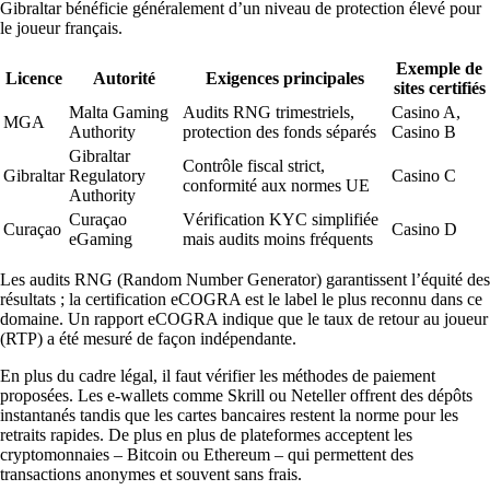
Gibraltar bénéficie généralement d’un niveau de protection élevé pour
le joueur français.
Exemple de
Licence
Autorité
Exigences principales
sites certifiés
Malta Gaming
Audits RNG trimestriels,
Casino A,
MGA
Authority
protection des fonds séparés
Casino B
Gibraltar
Contrôle fiscal strict,
Gibraltar
Regulatory
Casino C
conformité aux normes UE
Authority
Curaçao
Vérification KYC simplifiée
Curaçao
Casino D
eGaming
mais audits moins fréquents
Les audits RNG (Random Number Generator) garantissent l’équité des
résultats ; la certification eCOGRA est le label le plus reconnu dans ce
domaine. Un rapport eCOGRA indique que le taux de retour au joueur
(RTP) a été mesuré de façon indépendante.
En plus du cadre légal, il faut vérifier les méthodes de paiement
proposées. Les e‑wallets comme Skrill ou Neteller offrent des dépôts
instantanés tandis que les cartes bancaires restent la norme pour les
retraits rapides. De plus en plus de plateformes acceptent les
cryptomonnaies – Bitcoin ou Ethereum – qui permettent des
transactions anonymes et souvent sans frais.