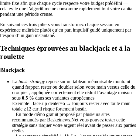
limite fixe afin que chaque cycle respecte votre budget prédéfini —
cela évite que l’algorithme ne consomme rapidement tout votre capital
pendant une période creuse.
En suivant ces trois piliers vous transformez chaque session en
expérience maîtrisée plutôt qu’en pari impulsif guidé uniquement par
l’espoir d’un gain instantané.
Techniques éprouvées au blackjack et à la
roulette
Blackjack
La
basic strategy
repose sur un tableau mémorisable montrant
quand frapper, rester ou doubler selon votre main versus celle du
croupier ; appliquée correctement elle réduit l’avantage maison
sous
0,5 %
dans ses variantes européennes.
Exemple : face-up dealer=6 → toujours rester avec toute main
totale ≥12 car il risque fortement bustir.
– En mode démo gratuit proposé par plusieurs sites
recommandés par Basketnews.Net vous pouvez tester cette
stratégie sans risquer votre argent réel avant de passer aux parties
réelles.