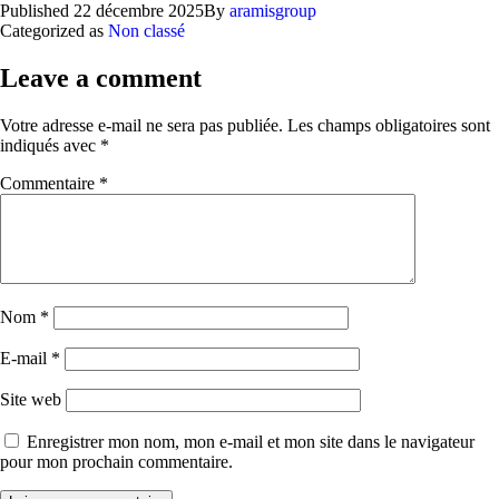
Published
22 décembre 2025
By
aramisgroup
Categorized as
Non classé
Leave a comment
Votre adresse e-mail ne sera pas publiée.
Les champs obligatoires sont
indiqués avec
*
Commentaire
*
Nom
*
E-mail
*
Site web
Enregistrer mon nom, mon e-mail et mon site dans le navigateur
pour mon prochain commentaire.