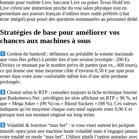
humain pour roulette Live, baccarat Live ou poker Texas Hold’em
Live créent une immersion proche du vrai salon physique tout en
permettant aux joueurs français d’utiliser leurs outils préférés (chat
texte intégré) pour poser des questions instantanées au personnel dédié.
Stratégies de base pour améliorer vos
chances aux machines à sous
Gestion du bankroll : définissez au préalable la somme maximale
que vous êtes prêt(e) à perdre lors d’une session (exemple : 200 €).
Divisez ce montant par le nombre prévu de parties (par ex., 400 tours),
ce qui donne une mise moyenne cible d’environ 0,50 € par spin pour
rester dans votre zone confortable même lors d’une série perdante
prolongée.
Choisir selon le RTP : consultez toujours la fiche technique fournie
par Basketnews.Net ; privilégiez les slots affichant un RTP ≥ 96 %, tel
que « Mega Joker » (99 %) ou « Blood Suckers » (98 %). Ces valeurs
indiquent qu’en moyenne chaque euro misé rapporte entre 0,96 € et
presque tout son montant original sur long terme.
Volatilité & fonction “max bet” : si vous visez surtout les jackpots
massifs optez pour une machine haute volatilité mais n’engagez jamais
votre totalité en mode “max bet”. Utilisez plutôt l’option autoplay avec