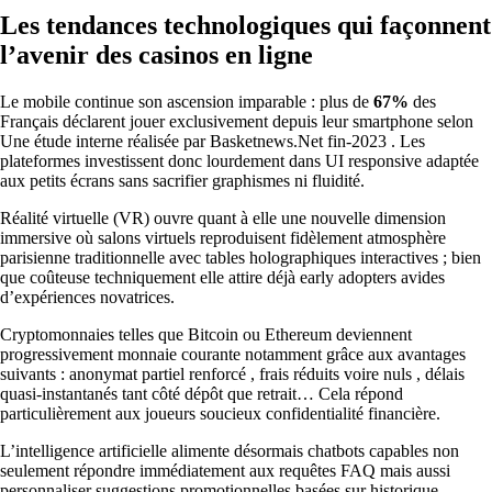
Les tendances technologiques qui façonnent
l’avenir des casinos en ligne
Le mobile continue son ascension imparable : plus de
67%
des
Français déclarent jouer exclusivement depuis leur smartphone selon
Une étude interne réalisée par Basketnews.Net fin‑2023 . Les
plateformes investissent donc lourdement dans UI responsive adaptée
aux petits écrans sans sacrifier graphismes ni fluidité.
Réalité virtuelle (VR) ouvre quant à elle une nouvelle dimension
immersive où salons virtuels reproduisent fidèlement atmosphère
parisienne traditionnelle avec tables holographiques interactives ; bien
que coûteuse techniquement elle attire déjà early adopters avides
d’expériences novatrices.
Cryptomonnaies telles que Bitcoin ou Ethereum deviennent
progressivement monnaie courante notamment grâce aux avantages
suivants : anonymat partiel renforcé , frais réduits voire nuls , délais
quasi‑instantanés tant côté dépôt que retrait… Cela répond
particulièrement aux joueurs soucieux confidentialité financière.
L’intelligence artificielle alimente désormais chatbots capables non
seulement répondre immédiatement aux requêtes FAQ mais aussi
personnaliser suggestions promotionnelles basées sur historique