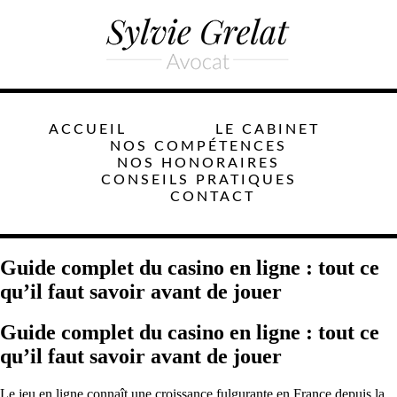
ACCUEIL
LE CABINET
NOS COMPÉTENCES
NOS HONORAIRES
CONSEILS PRATIQUES
CONTACT
Guide complet du casino en ligne : tout ce
qu’il faut savoir avant de jouer
Guide complet du casino en ligne : tout ce
qu’il faut savoir avant de jouer
Le jeu en ligne connaît une croissance fulgurante en France depuis la