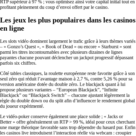
RTP supérieur à 97 % ; vous optimisez ainsi votre capital initial tout en
profitant pleinement du coup d’envoi offert par le casino.
Les jeux les plus populaires dans les casinos
en ligne
Les slots vidéo dominent largement le trafic grâce à leurs thèmes variés
– « Gonzo’s Quest », « Book of Dead » ou encore « Starburst » sont
parmi les titres incontournables avec plusieurs dizaines de lignes
payantes chacune pouvant déclencher un jackpot progressif dépassant
parfois six chiffres.
Côté tables classiques, la roulette européenne reste favorite grâce à son
seul zéro qui réduit l’avantage maison à 2,7 %, contre 5,26 % pour sa
version américaine dotée du double zéro. Le blackjack quant à lui
propose plusieurs variantes – “European Blackjack”, “Infinite
Blackjack” ou “Blackjack Switch” – chacune ajustant légèrement la
règle du double down ou du split afin d’influencer le rendement global
du joueur expérimenté.
Le vidéo‑poker conserve également une place solide ; « Jacks or
Better » offre généralement un RTP > 99 %, idéal pour ceux cherchant
une marge théorique favorable sans trop dépendre du hasard pur. Enfin
les casinos live introduisent l’interaction réelle via webcam : croupier