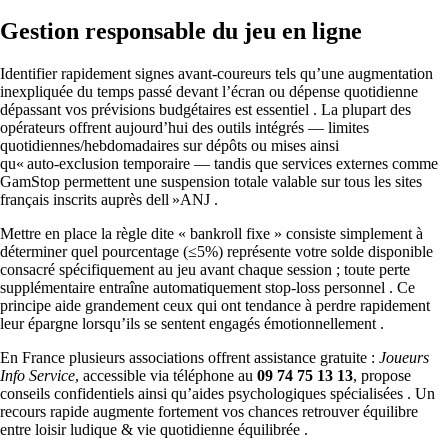
Gestion responsable du jeu en ligne
Identifier rapidement signes avant-coureurs tels qu’une augmentation
inexpliquée du temps passé devant l’écran ou dépense quotidienne
dépassant vos prévisions budgétaires est essentiel . La plupart des
opérateurs offrent aujourd’hui des outils intégrés — limites
quotidiennes/hebdomadaires sur dépôts ou mises ainsi
qu« auto‑exclusion temporaire — tandis que services externes comme
GamStop permettent une suspension totale valable sur tous les sites
français inscrits auprès dell »ANJ .
Mettre en place la règle dite « bankroll fixe » consiste simplement à
déterminer quel pourcentage (≤5%) représente votre solde disponible
consacré spécifiquement au jeu avant chaque session ; toute perte
supplémentaire entraîne automatiquement stop‑loss personnel . Ce
principe aide grandement ceux qui ont tendance à perdre rapidement
leur épargne lorsqu’ils se sentent engagés émotionnellement .
En France plusieurs associations offrent assistance gratuite :
Joueurs
Info Service
, accessible via téléphone au
09 74 75 13 13
, propose
conseils confidentiels ainsi qu’aides psychologiques spécialisées . Un
recours rapide augmente fortement vos chances retrouver équilibre
entre loisir ludique & vie quotidienne équilibrée .