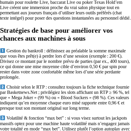
humain pour roulette Live, baccarat Live ou poker Texas Hold’em
Live créent une immersion proche du vrai salon physique tout en
permettant aux joueurs français d’utiliser leurs outils préférés (chat
texte intégré) pour poser des questions instantanées au personnel dédié.
Stratégies de base pour améliorer vos
chances aux machines à sous
Gestion du bankroll : définissez au préalable la somme maximale
que vous êtes prêt(e) à perdre lors d’une session (exemple : 200 €).
Divisez ce montant par le nombre prévu de parties (par ex., 400 tours),
ce qui donne une mise moyenne cible d’environ 0,50 € par spin pour
rester dans votre zone confortable même lors d’une série perdante
prolongée.
Choisir selon le RTP : consultez toujours la fiche technique fournie
par Basketnews.Net ; privilégiez les slots affichant un RTP ≥ 96 %, tel
que « Mega Joker » (99 %) ou « Blood Suckers » (98 %). Ces valeurs
indiquent qu’en moyenne chaque euro misé rapporte entre 0,96 € et
presque tout son montant original sur long terme.
Volatilité & fonction “max bet” : si vous visez surtout les jackpots
massifs optez pour une machine haute volatilité mais n’engagez jamais
votre totalité en mode “max bet”. Utilisez plutôt l’option autoplay avec