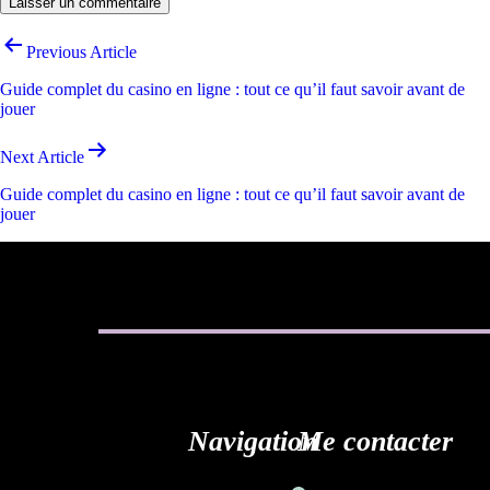
Navigation
Previous Article
de
Guide complet du casino en ligne : tout ce qu’il faut savoir avant de
l’article
jouer
Next Article
Guide complet du casino en ligne : tout ce qu’il faut savoir avant de
jouer
Navigation
Me contacter