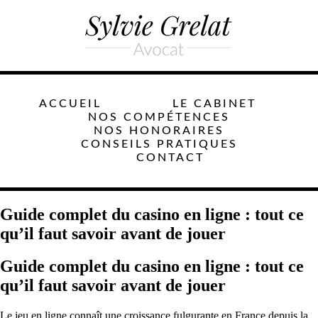
ACCUEIL
LE CABINET
NOS COMPÉTENCES
NOS HONORAIRES
CONSEILS PRATIQUES
CONTACT
Guide complet du casino en ligne : tout ce
qu’il faut savoir avant de jouer
Guide complet du casino en ligne : tout ce
qu’il faut savoir avant de jouer
Le jeu en ligne connaît une croissance fulgurante en France depuis la