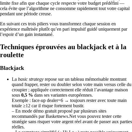
limite fixe afin que chaque cycle respecte votre budget prédéfini —
cela évite que l’algorithme ne consomme rapidement tout votre capital
pendant une période creuse.
En suivant ces trois piliers vous transformez chaque session en
expérience maîtrisée plutôt qu’en pari impulsif guidé uniquement par
l’espoir d’un gain instantané.
Techniques éprouvées au blackjack et à la
roulette
Blackjack
La
basic strategy
repose sur un tableau mémorisable montrant
quand frapper, rester ou doubler selon votre main versus celle du
croupier ; appliquée correctement elle réduit l’avantage maison
sous
0,5 %
dans ses variantes européennes.
Exemple : face-up dealer=6 → toujours rester avec toute main
totale ≥12 car il risque fortement bustir.
– En mode démo gratuit proposé par plusieurs sites
recommandés par Basketnews.Net vous pouvez tester cette
stratégie sans risquer votre argent réel avant de passer aux parties
réelles.