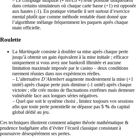
– Le comptage simplifié (« Hi‑Lo ») reste possible uniquement
dans certains simulateurs où chaque carte basse (+1) est opposée
aux hautes (-1). En pratique virtuelle il sert surtout d’exercice
mental plutôt que comme méthode rentable étant donné que
l’algorithme mélange fréquemment les paquets après chaque
main officielle.
Roulette
La
Martingale
consiste à doubler sa mise après chaque perte
jusqu’à obtenir un gain équivalent à la mise initiale ; efficace
uniquement si vous avez une bankroll illimitée et aucune
limitation maximale imposée par le casino – deux conditions
rarement réunies dans nos expériences réelles.
– L’alternative
D’Alembert
augmente modestement la mise (+1
unité) après chaque perte puis diminue (-1 unité) après chaque
victoire ; elle crée moins de fluctuations extrêmes mais demeure
vulnérable face aux longues séries négatives.
– Quel que soit le système choisi , limitez toujours vos sessions
afin que toute perte potentielle ne dépasse pas
5 %
du capital
global dédié au jeu.
Ces techniques illustrent comment adapter théorie mathématique &
prudence budgétaire afin d’éviter l’écueil classique consistant à
poursuivre désespérément ses pertes.