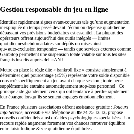
Gestion responsable du jeu en ligne
Identifier rapidement signes avant-coureurs tels qu’une augmentation
inexpliquée du temps passé devant l’écran ou dépense quotidienne
dépassant vos prévisions budgétaires est essentiel . La plupart des
opérateurs offrent aujourd’hui des outils intégrés — limites
quotidiennes/hebdomadaires sur dépôts ou mises ainsi
qu« auto‑exclusion temporaire — tandis que services externes comme
GamStop permettent une suspension totale valable sur tous les sites
français inscrits auprès dell »ANJ .
Mettre en place la règle dite « bankroll fixe » consiste simplement à
déterminer quel pourcentage (≤5%) représente votre solde disponible
consacré spécifiquement au jeu avant chaque session ; toute perte
supplémentaire entraîne automatiquement stop‑loss personnel . Ce
principe aide grandement ceux qui ont tendance à perdre rapidement
leur épargne lorsqu’ils se sentent engagés émotionnellement .
En France plusieurs associations offrent assistance gratuite :
Joueurs
Info Service
, accessible via téléphone au
09 74 75 13 13
, propose
conseils confidentiels ainsi qu’aides psychologiques spécialisées . Un
recours rapide augmente fortement vos chances retrouver équilibre
entre loisir ludique & vie quotidienne équilibrée .