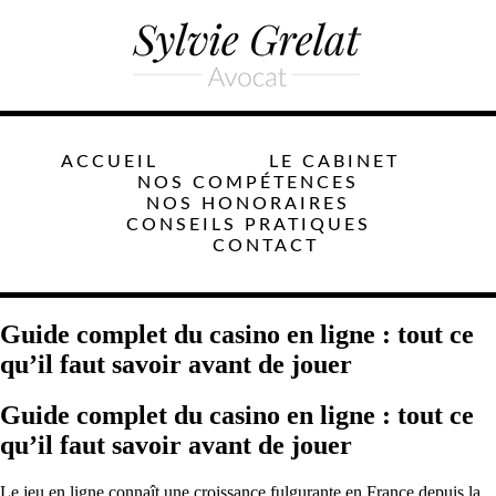
ACCUEIL
LE CABINET
NOS COMPÉTENCES
NOS HONORAIRES
CONSEILS PRATIQUES
CONTACT
Guide complet du casino en ligne : tout ce
qu’il faut savoir avant de jouer
Guide complet du casino en ligne : tout ce
qu’il faut savoir avant de jouer
Le jeu en ligne connaît une croissance fulgurante en France depuis la