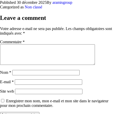
Published
30 décembre 2025
By
aramisgroup
Categorized as
Non classé
Leave a comment
Votre adresse e-mail ne sera pas publiée.
Les champs obligatoires sont
indiqués avec
*
Commentaire
*
Nom
*
E-mail
*
Site web
Enregistrer mon nom, mon e-mail et mon site dans le navigateur
pour mon prochain commentaire.