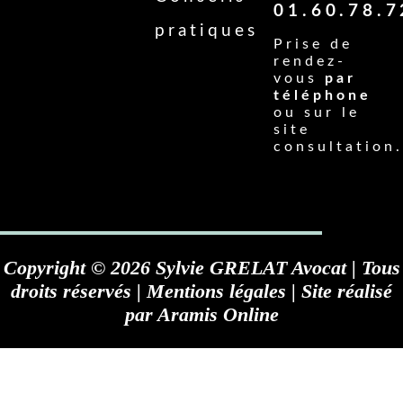
01.60.78.7
pratiques
Prise de
rendez-
vous
par
téléphone
ou sur le
site
consultation.
Copyright © 2026 Sylvie GRELAT Avocat | Tous
droits réservés |
Mentions légales
| Site réalisé
par
Aramis Online