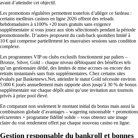
avant d’atteindre cet objectif.
Les promotions régulières permettent toutefois d’alléger ce fardeau :
certains meilleurs casinos en ligne 2026 offrent des reloads
hebdomadaires à x100% +20 tours gratuits sans exigence
supplémentaire si vous jouez aux slots sélectionnés pendant la période
promotionnelle. D’autres proposent du cash‑back quotidien limité à
10 € qui compense partiellement les mauvaises sessions sans condition
complexe.
Les programmes VIP ou clubs exclusifs fonctionnent par paliers –
Bronze, Silver, Gold – chaque niveau débloquant des bénéfices tels
qu’un gestionnaire dédié, des limites de mise accrues ou encore des
retraits instantanés sans frais supplémentaires. Chez certains sites
évalués par Basketnews.Net, atteindre le statut Gold nécessite environ
5 000 € joués annuellement mais rapporte alors jusqu’à 30 % de bonus
supplémentaire sur chaque dépôt ainsi qu’une invitation aux tournois
privés à prize pool élevé.
En comparant non seulement le montant initial du bonus mais aussi la
combinaison globale d’avantages – wagering raisonnable + promotions
récurrentes + programme fidélité solide – vous obtenez une image
claire du vrai rendement offert par chaque nouveau casino en ligne.
Gestion responsable du bankroll et bonnes