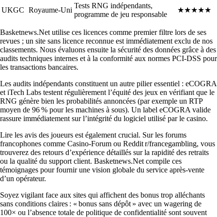
Tests RNG indépendants,
UKGC
Royaume‑Uni
★★★★★
programme de jeu responsable
Basketnews.Net utilise ces licences comme premier filtre lors de ses
revues ; un site sans licence reconnue est immédiatement exclu de nos
classements. Nous évaluons ensuite la sécurité des données grâce à des
audits techniques internes et à la conformité aux normes PCI‑DSS pour
les transactions bancaires.
Les audits indépendants constituent un autre pilier essentiel : eCOGRA
et iTech Labs testent régulièrement l’équité des jeux en vérifiant que le
RNG génère bien les probabilités annoncées (par exemple un RTP
moyen de 96 % pour les machines à sous). Un label eCOGRA valide
rassure immédiatement sur l’intégrité du logiciel utilisé par le casino.
Lire les avis des joueurs est également crucial. Sur les forums
francophones comme Casino‑Forum ou Reddit r/francegambling, vous
trouverez des retours d’expérience détaillés sur la rapidité des retraits
ou la qualité du support client. Basketnews.Net compile ces
témoignages pour fournir une vision globale du service après‑vente
d’un opérateur.
Soyez vigilant face aux sites qui affichent des bonus trop alléchants
sans conditions claires : « bonus sans dépôt » avec un wagering de
100× ou l’absence totale de politique de confidentialité sont souvent