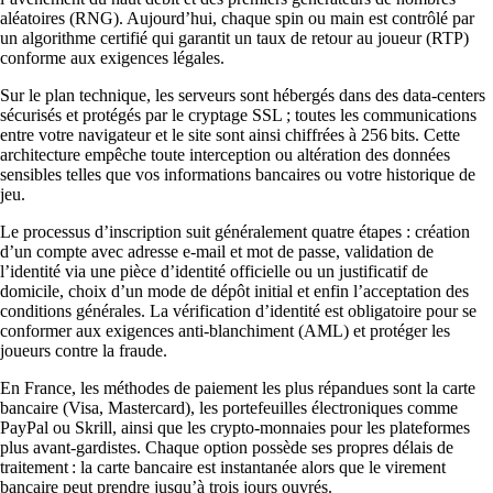
aléatoires (RNG). Aujourd’hui, chaque spin ou main est contrôlé par
un algorithme certifié qui garantit un taux de retour au joueur (RTP)
conforme aux exigences légales.
Sur le plan technique, les serveurs sont hébergés dans des data‑centers
sécurisés et protégés par le cryptage SSL ; toutes les communications
entre votre navigateur et le site sont ainsi chiffrées à 256 bits. Cette
architecture empêche toute interception ou altération des données
sensibles telles que vos informations bancaires ou votre historique de
jeu.
Le processus d’inscription suit généralement quatre étapes : création
d’un compte avec adresse e‑mail et mot de passe, validation de
l’identité via une pièce d’identité officielle ou un justificatif de
domicile, choix d’un mode de dépôt initial et enfin l’acceptation des
conditions générales. La vérification d’identité est obligatoire pour se
conformer aux exigences anti‑blanchiment (AML) et protéger les
joueurs contre la fraude.
En France, les méthodes de paiement les plus répandues sont la carte
bancaire (Visa, Mastercard), les portefeuilles électroniques comme
PayPal ou Skrill, ainsi que les crypto‑monnaies pour les plateformes
plus avant‑gardistes. Chaque option possède ses propres délais de
traitement : la carte bancaire est instantanée alors que le virement
bancaire peut prendre jusqu’à trois jours ouvrés.