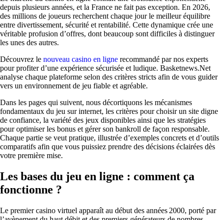
depuis plusieurs années, et la France ne fait pas exception. En 2026,
des millions de joueurs recherchent chaque jour le meilleur équilibre
entre divertissement, sécurité et rentabilité. Cette dynamique crée une
véritable profusion d’offres, dont beaucoup sont difficiles à distinguer
les unes des autres.
Découvrez le
nouveau casino en ligne
recommandé par nos experts
pour profiter d’une expérience sécurisée et ludique. Basketnews.Net
analyse chaque plateforme selon des critères stricts afin de vous guider
vers un environnement de jeu fiable et agréable.
Dans les pages qui suivent, nous décortiquons les mécanismes
fondamentaux du jeu sur internet, les critères pour choisir un site digne
de confiance, la variété des jeux disponibles ainsi que les stratégies
pour optimiser les bonus et gérer son bankroll de façon responsable.
Chaque partie se veut pratique, illustrée d’exemples concrets et d’outils
comparatifs afin que vous puissiez prendre des décisions éclairées dès
votre première mise.
Les bases du jeu en ligne : comment ça
fonctionne ?
Le premier casino virtuel apparaît au début des années 2000, porté par
l’avènement du haut débit et des premiers générateurs de nombres