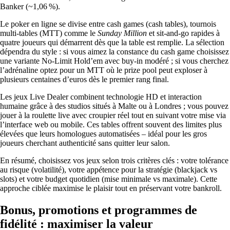
Banker (~1,06 %).
Le poker en ligne se divise entre cash games (cash tables), tournois
multi‑tables (MTT) comme le
Sunday Million
et sit‑and‑go rapides à
quatre joueurs qui démarrent dès que la table est remplie. La sélection
dépendra du style : si vous aimez la constance du cash game choisissez
une variante No‑Limit Hold’em avec buy‑in modéré ; si vous cherchez
l’adrénaline optez pour un MTT où le prize pool peut exploser à
plusieurs centaines d’euros dès le premier rang final.
Les jeux Live Dealer combinent technologie HD et interaction
humaine grâce à des studios situés à Malte ou à Londres ; vous pouvez
jouer à la roulette live avec croupier réel tout en suivant votre mise via
l’interface web ou mobile. Ces tables offrent souvent des limites plus
élevées que leurs homologues automatisées – idéal pour les gros
joueurs cherchant authenticité sans quitter leur salon.
En résumé, choisissez vos jeux selon trois critères clés : votre tolérance
au risque (volatilité), votre appétence pour la stratégie (blackjack vs
slots) et votre budget quotidien (mise minimale vs maximale). Cette
approche ciblée maximise le plaisir tout en préservant votre bankroll.
Bonus, promotions et programmes de
fidélité : maximiser la valeur