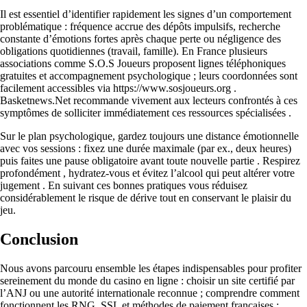
Il est essentiel d’identifier rapidement les signes d’un comportement
problématique : fréquence accrue des dépôts impulsifs, recherche
constante d’émotions fortes après chaque perte ou négligence des
obligations quotidiennes (travail, famille). En France plusieurs
associations comme S.O.S Joueurs proposent lignes téléphoniques
gratuites et accompagnement psychologique ; leurs coordonnées sont
facilement accessibles via https://www.sosjoueurs.org .
Basketnews.Net recommande vivement aux lecteurs confrontés à ces
symptômes de solliciter immédiatement ces ressources spécialisées .
Sur le plan psychologique, gardez toujours une distance émotionnelle
avec vos sessions : fixez une durée maximale (par ex., deux heures)
puis faites une pause obligatoire avant toute nouvelle partie . Respirez
profondément , hydratez‑vous et évitez l’alcool qui peut altérer votre
jugement . En suivant ces bonnes pratiques vous réduisez
considérablement le risque de dérive tout en conservant le plaisir du
jeu.
Conclusion
Nous avons parcouru ensemble les étapes indispensables pour profiter
sereinement du monde du casino en ligne : choisir un site certifié par
l’ANJ ou une autorité internationale reconnue ; comprendre comment
fonctionnent les RNG, SSL et méthodes de paiement françaises ;