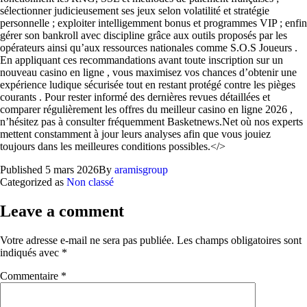
sélectionner judicieusement ses jeux selon volatilité et stratégie
personnelle ; exploiter intelligemment bonus et programmes VIP ; enfin
gérer son bankroll avec discipline grâce aux outils proposés par les
opérateurs ainsi qu’aux ressources nationales comme S.O.S Joueurs .
En appliquant ces recommandations avant toute inscription sur un
nouveau casino en ligne , vous maximisez vos chances d’obtenir une
expérience ludique sécurisée tout en restant protégé contre les pièges
courants . Pour rester informé des dernières revues détaillées et
comparer régulièrement les offres du meilleur casino en ligne 2026 ,
n’hésitez pas à consulter fréquemment Basketnews.Net où nos experts
mettent constamment à jour leurs analyses afin que vous jouiez
toujours dans les meilleures conditions possibles.</>
Published
5 mars 2026
By
aramisgroup
Categorized as
Non classé
Leave a comment
Votre adresse e-mail ne sera pas publiée.
Les champs obligatoires sont
indiqués avec
*
Commentaire
*