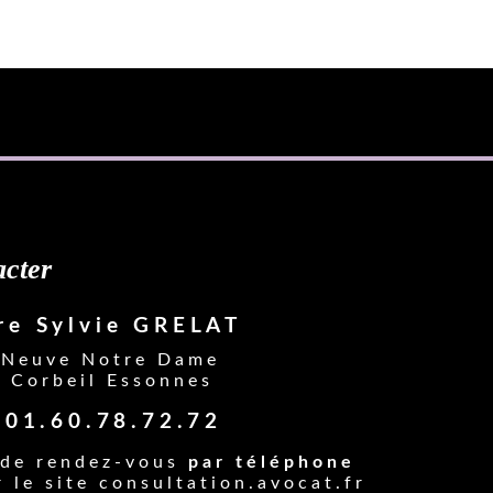
cter
re Sylvie GRELAT
 Neuve Notre Dame
 Corbeil Essonnes
:
01.60.78.72.72
 de rendez-vous
par téléphone
r le site
consultation.avocat.fr