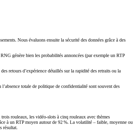
assements. Nous évaluons ensuite la sécurité des données grâce à des
e le RNG génère bien les probabilités annoncées (par exemple un RTP
retours d’expérience détaillés sur la rapidité des retraits ou la
 l’absence totale de politique de confidentialité sont souvent des
à trois rouleaux, les vidéo‑slots à cinq rouleaux avec thèmes
râce à un RTP moyen autour de 92 %. La volatilité – faible, moyenne ou
 résultat.