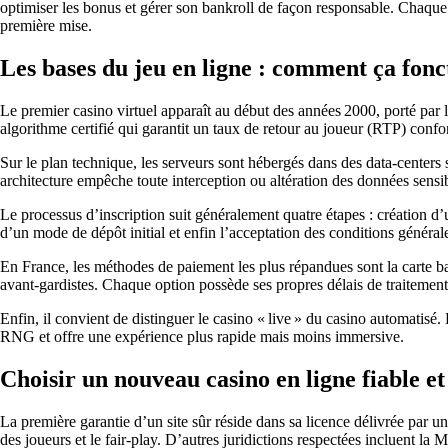
optimiser les bonus et gérer son bankroll de façon responsable. Chaque p
première mise.
Les bases du jeu en ligne : comment ça fonc
Le premier casino virtuel apparaît au début des années 2000, porté par
algorithme certifié qui garantit un taux de retour au joueur (RTP) conf
Sur le plan technique, les serveurs sont hébergés dans des data‑centers s
architecture empêche toute interception ou altération des données sensib
Le processus d’inscription suit généralement quatre étapes : création d’u
d’un mode de dépôt initial et enfin l’acceptation des conditions général
En France, les méthodes de paiement les plus répandues sont la carte ba
avant‑gardistes. Chaque option possède ses propres délais de traitement :
Enfin, il convient de distinguer le casino « live » du casino automatisé
RNG et offre une expérience plus rapide mais moins immersive.
Choisir un nouveau casino en ligne fiable et
La première garantie d’un site sûr réside dans sa licence délivrée par 
des joueurs et le fair‑play. D’autres juridictions respectées inclue