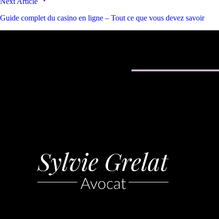
Next Article
Guide complet du casino en ligne – Tout ce que vous devez savoir