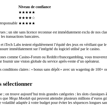
Niveau de confiance
★★★★★
★★★★☆
responsable
★★★★★
evues ; un site sans licence reconnue est immédiatement exclu de nos cl
les transactions bancaires.
 et iTech Labs testent régulièrement l’équité des jeux en vérifiant qu
e immédiatement sur l’intégrité du logiciel utilisé par le casino.
hones comme Casino‑Forum ou Reddit r/francegambling, vous trouverez des 
 fournir une vision globale du service après‑vente d’un opérateur.
ns conditions claires : « bonus sans dépôt » avec un wagering de 100× ou
s sélectionner
e ; on trouve aujourd’hui trois grandes catégories : les slots classiques 
els que
Mega Moolah
qui peuvent atteindre plusieurs millions d’euros g
 volatilité adaptée à votre budget pour éviter les séquences longues sans