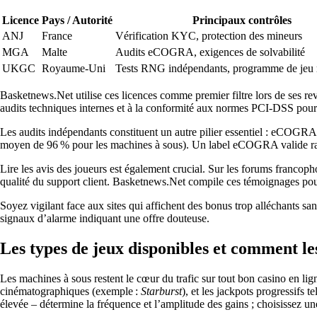
Licence
Pays / Autorité
Principaux contrôles
ANJ
France
Vérification KYC, protection des mineurs
MGA
Malte
Audits eCOGRA, exigences de solvabilité
UKGC
Royaume‑Uni
Tests RNG indépendants, programme de jeu 
Basketnews.Net utilise ces licences comme premier filtre lors de ses r
audits techniques internes et à la conformité aux normes PCI‑DSS pour 
Les audits indépendants constituent un autre pilier essentiel : eCOGRA
moyen de 96 % pour les machines à sous). Un label eCOGRA valide rassur
Lire les avis des joueurs est également crucial. Sur les forums francop
qualité du support client. Basketnews.Net compile ces témoignages pour
Soyez vigilant face aux sites qui affichent des bonus trop alléchants sa
signaux d’alarme indiquant une offre douteuse.
Les types de jeux disponibles et comment le
Les machines à sous restent le cœur du trafic sur tout bon casino en lign
cinématographiques (exemple :
Starburst
), et les jackpots progressifs t
élevée – détermine la fréquence et l’amplitude des gains ; choisissez une