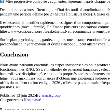
Mise progressive contrôlée : augmentez légèrement après chaque perte
De nombreux casinos offrent aujourd’hui des outils d’autolimitation te
pendant une période définie (de 24 heures à plusieurs mois). Utiliser ce
Il est essentiel d’identifier rapidement les signes d’un comportement p
quotidiennes (travail, famille). En France plusieurs associations comm
https://www.sosjoueurs.org . Basketnews.Net recommande vivement aux 
Sur le plan psychologique, gardez toujours une distance émotionnelle av
profondément , hydratez‑vous et évitez l’alcool qui peut altérer votre j
Conclusion
Nous avons parcouru ensemble les étapes indispensables pour profiter s
fonctionnent les RNG, SSL et méthodes de paiement françaises ; sélectio
bankroll avec discipline grâce aux outils proposés par les opérateurs 
ligne , vous maximisez vos chances d’obtenir une expérience ludique sécu
offres du meilleur casino en ligne 2026 , n’hésitez pas à consulter fr
possibles.</>
Published
13 juin 2025
By
aramisgroup
Categorized as
Non classé