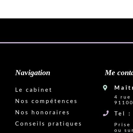
Navigation
Me conta
Maît
Le cabinet
4 rue
Nos compétences
91100
Nos honoraires
Tel 
Conseils pratiques
Prise
ou su