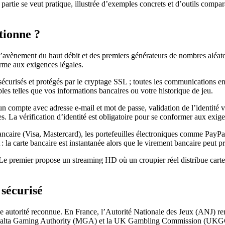
artie se veut pratique, illustrée d’exemples concrets et d’outils compara
tionne ?
 l’avènement du haut débit et des premiers générateurs de nombres aléa
orme aux exigences légales.
écurisés et protégés par le cryptage SSL ; toutes les communications entre
les telles que vos informations bancaires ou votre historique de jeu.
n compte avec adresse e‑mail et mot de passe, validation de l’identité via
es. La vérification d’identité est obligatoire pour se conformer aux exi
ncaire (Visa, Mastercard), les portefeuilles électroniques comme PayPal
 la carte bancaire est instantanée alors que le virement bancaire peut pr
. Le premier propose un streaming HD où un croupier réel distribue cartes
 sécurisé
une autorité reconnue. En France, l’Autorité Nationale des Jeux (ANJ) re
nt la Malta Gaming Authority (MGA) et la UK Gambling Commission (UKGC