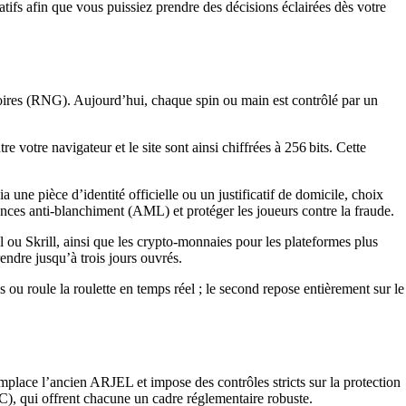
tifs afin que vous puissiez prendre des décisions éclairées dès votre
toires (RNG). Aujourd’hui, chaque spin ou main est contrôlé par un
 votre navigateur et le site sont ainsi chiffrées à 256 bits. Cette
 une pièce d’identité officielle ou un justificatif de domicile, choix
gences anti‑blanchiment (AML) et protéger les joueurs contre la fraude.
 ou Skrill, ainsi que les crypto‑monnaies pour les plateformes plus
endre jusqu’à trois jours ouvrés.
 ou roule la roulette en temps réel ; le second repose entièrement sur le
mplace l’ancien ARJEL et impose des contrôles stricts sur la protection
), qui offrent chacune un cadre réglementaire robuste.