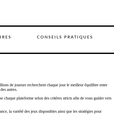
IRES
CONSEILS PRATIQUES
lions de joueurs recherchent chaque jour le meilleur équilibre entre
 des autres.
chaque plateforme selon des critères stricts afin de vous guider vers
ce, la variété des jeux disponibles ainsi que les stratégies pour