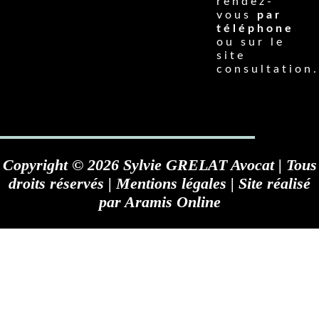
rendez-
vous
par
téléphone
ou sur le
site
consultation.
Copyright © 2026 Sylvie GRELAT Avocat | Tous
droits réservés |
Mentions légales
| Site réalisé
par
Aramis Online