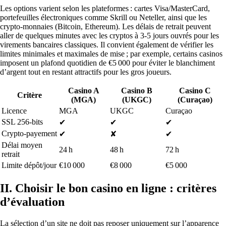
Les options varient selon les plateformes : cartes Visa/MasterCard,
portefeuilles électroniques comme Skrill ou Neteller, ainsi que les
crypto‑monnaies (Bitcoin, Ethereum). Les délais de retrait peuvent
aller de quelques minutes avec les cryptos à 3‑5 jours ouvrés pour les
virements bancaires classiques. Il convient également de vérifier les
limites minimales et maximales de mise ; par exemple, certains casinos
imposent un plafond quotidien de €5 000 pour éviter le blanchiment
d’argent tout en restant attractifs pour les gros joueurs.
Casino A
Casino B
Casino C
Critère
(MGA)
(UKGC)
(Curaçao)
Licence
MGA
UKGC
Curaçao
SSL 256‑bits
✔︎
✔︎
✔︎
Crypto‑payement
✔︎
✘
✔︎
Délai moyen
24 h
48 h
72 h
retrait
Limite dépôt/jour
€10 000
€8 000
€5 000
II. Choisir le bon casino en ligne : critères
d’évaluation
La sélection d’un site ne doit pas reposer uniquement sur l’apparence