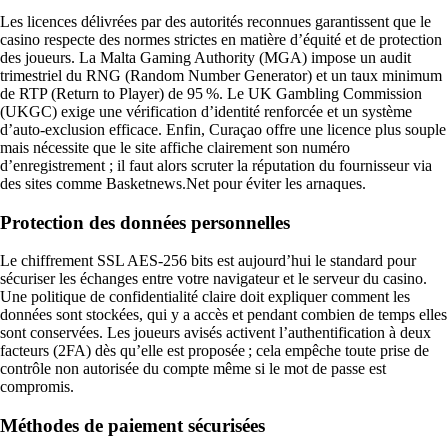
Les licences délivrées par des autorités reconnues garantissent que le
casino respecte des normes strictes en matière d’équité et de protection
des joueurs. La Malta Gaming Authority (MGA) impose un audit
trimestriel du RNG (Random Number Generator) et un taux minimum
de RTP (Return to Player) de 95 %. Le UK Gambling Commission
(UKGC) exige une vérification d’identité renforcée et un système
d’auto‑exclusion efficace. Enfin, Curaçao offre une licence plus souple
mais nécessite que le site affiche clairement son numéro
d’enregistrement ; il faut alors scruter la réputation du fournisseur via
des sites comme Basketnews.Net pour éviter les arnaques.
Protection des données personnelles
Le chiffrement SSL AES‑256 bits est aujourd’hui le standard pour
sécuriser les échanges entre votre navigateur et le serveur du casino.
Une politique de confidentialité claire doit expliquer comment les
données sont stockées, qui y a accès et pendant combien de temps elles
sont conservées. Les joueurs avisés activent l’authentification à deux
facteurs (2FA) dès qu’elle est proposée ; cela empêche toute prise de
contrôle non autorisée du compte même si le mot de passe est
compromis.
Méthodes de paiement sécurisées