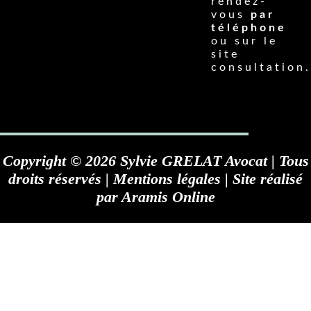
rendez-
vous
par
téléphone
ou sur le
site
consultation.
Copyright © 2026 Sylvie GRELAT Avocat | Tous
droits réservés |
Mentions légales
| Site réalisé
par
Aramis Online