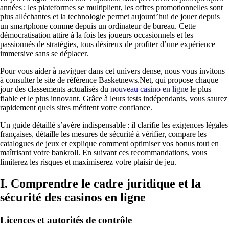
années : les plateformes se multiplient, les offres promotionnelles sont
plus alléchantes et la technologie permet aujourd’hui de jouer depuis
un smartphone comme depuis un ordinateur de bureau. Cette
démocratisation attire à la fois les joueurs occasionnels et les
passionnés de stratégies, tous désireux de profiter d’une expérience
immersive sans se déplacer.
Pour vous aider à naviguer dans cet univers dense, nous vous invitons
à consulter le site de référence Basketnews.Net, qui propose chaque
jour des classements actualisés du
nouveau casino en ligne
le plus
fiable et le plus innovant. Grâce à leurs tests indépendants, vous saurez
rapidement quels sites méritent votre confiance.
Un guide détaillé s’avère indispensable : il clarifie les exigences légales
françaises, détaille les mesures de sécurité à vérifier, compare les
catalogues de jeux et explique comment optimiser vos bonus tout en
maîtrisant votre bankroll. En suivant ces recommandations, vous
limiterez les risques et maximiserez votre plaisir de jeu.
I. Comprendre le cadre juridique et la
sécurité des casinos en ligne
Licences et autorités de contrôle