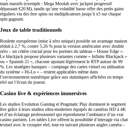
mais massifs (exemple : Mega Moolah avec jackpot progressif
dépassant €20 M), tandis qu’une volatilité basse offre des petits gains
réguliers via des free spins ou multiplicateurs jusqu’à x5 sur chaque
spin gagnant.
Jeux de table traditionnels
Roulette européenne (mise à zéro unique) possède un avantage maison
réduit à 2,7 %, contre 5,26 % pour la version américaine avec double
zéro – un critère crucial pour les puristes du tableau « House Edge ».
Le blackjack propose plusieurs variantes comme « Infinite Blackjack »
ou « Spanish 21 », chacune ajustant légèrement le RTP autour de 99
%. Les stratégies basiques – comptage des cartes virtuel ou utilisation
du système « Hi‑Lo » – restent applicables même dans
l’environnement numérique grâce aux statistiques affichées en temps
réel sur l’écran du joueur.
Casino live & expériences immersives
Les studios Evolution Gaming et Pragmatic Play dominent le segment
live grâce à leurs studios ultra‑modernes équipés de caméras HD à 4K
et d’un éclairage professionnel qui reproduisent l’ambiance d’un vrai
casino parisien. Les tables Live offrent la possibilité d’interagir via chat
textuel avec le croupier réel, tout en suivant plusieurs angles caméra –