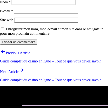
Nom
*
E-mail
*
Site web
Enregistrer mon nom, mon e-mail et mon site dans le navigateur
pour mon prochain commentaire.
Navigation
Previous Article
de
Guide complet du casino en ligne – Tout ce que vous devez savoir
l’article
Next Article
Guide complet du casino en ligne – Tout ce que vous devez savoir