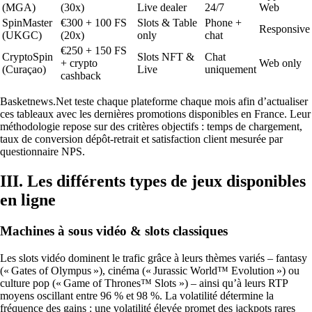
(MGA)
(30x)
Live dealer
24/7
Web
SpinMaster
€300 + 100 FS
Slots & Table
Phone +
Responsive
(UKGC)
(20x)
only
chat
€250 + 150 FS
CryptoSpin
Slots NFT &
Chat
+ crypto
Web only
(Curaçao)
Live
uniquement
cashback
Basketnews.Net teste chaque plateforme chaque mois afin d’actualiser
ces tableaux avec les dernières promotions disponibles en France. Leur
méthodologie repose sur des critères objectifs : temps de chargement,
taux de conversion dépôt‑retrait et satisfaction client mesurée par
questionnaire NPS.
III. Les différents types de jeux disponibles
en ligne
Machines à sous vidéo & slots classiques
Les slots vidéo dominent le trafic grâce à leurs thèmes variés – fantasy
(« Gates of Olympus »), cinéma (« Jurassic World™ Evolution ») ou
culture pop (« Game of Thrones™ Slots ») – ainsi qu’à leurs RTP
moyens oscillant entre 96 % et 98 %. La volatilité détermine la
fréquence des gains : une volatilité élevée promet des jackpots rares