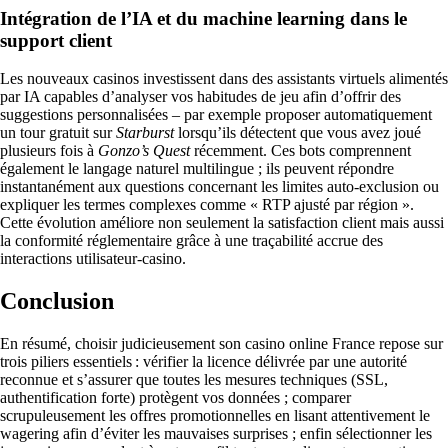
Intégration de l’IA et du machine learning dans le
support client
Les nouveaux casinos investissent dans des assistants virtuels alimentés
par IA capables d’analyser vos habitudes de jeu afin d’offrir des
suggestions personnalisées – par exemple proposer automatiquement
un tour gratuit sur
Starburst
lorsqu’ils détectent que vous avez joué
plusieurs fois à
Gonzo’s Quest
récemment. Ces bots comprennent
également le langage naturel multilingue ; ils peuvent répondre
instantanément aux questions concernant les limites auto‑exclusion ou
expliquer les termes complexes comme « RTP ajusté par région ».
Cette évolution améliore non seulement la satisfaction client mais aussi
la conformité réglementaire grâce à une traçabilité accrue des
interactions utilisateur‑casino.
Conclusion
En résumé, choisir judicieusement son casino online France repose sur
trois piliers essentiels : vérifier la licence délivrée par une autorité
reconnue et s’assurer que toutes les mesures techniques (SSL,
authentification forte) protègent vos données ; comparer
scrupuleusement les offres promotionnelles en lisant attentivement le
wagering afin d’éviter les mauvaises surprises ; enfin sélectionner les