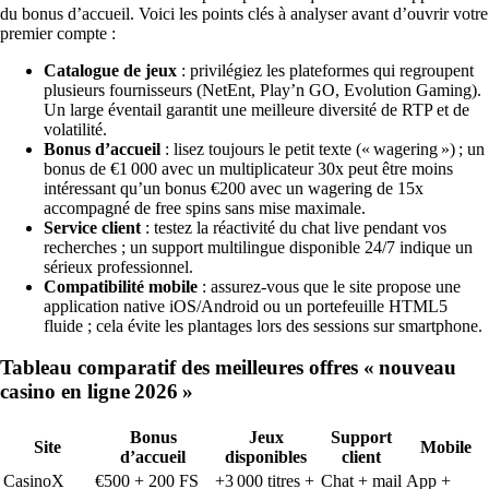
du bonus d’accueil. Voici les points clés à analyser avant d’ouvrir votre
premier compte :
Catalogue de jeux
: privilégiez les plateformes qui regroupent
plusieurs fournisseurs (NetEnt, Play’n GO, Evolution Gaming).
Un large éventail garantit une meilleure diversité de RTP et de
volatilité.
Bonus d’accueil
: lisez toujours le petit texte (« wagering ») ; un
bonus de €1 000 avec un multiplicateur 30x peut être moins
intéressant qu’un bonus €200 avec un wagering de 15x
accompagné de free spins sans mise maximale.
Service client
: testez la réactivité du chat live pendant vos
recherches ; un support multilingue disponible 24/7 indique un
sérieux professionnel.
Compatibilité mobile
: assurez‑vous que le site propose une
application native iOS/Android ou un portefeuille HTML5
fluide ; cela évite les plantages lors des sessions sur smartphone.
Tableau comparatif des meilleures offres « nouveau
casino en ligne 2026 »
Bonus
Jeux
Support
Site
Mobile
d’accueil
disponibles
client
CasinoX
€500 + 200 FS
+3 000 titres +
Chat + mail
App +