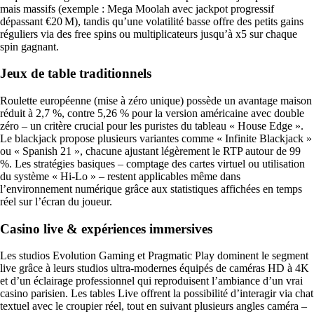
mais massifs (exemple : Mega Moolah avec jackpot progressif
dépassant €20 M), tandis qu’une volatilité basse offre des petits gains
réguliers via des free spins ou multiplicateurs jusqu’à x5 sur chaque
spin gagnant.
Jeux de table traditionnels
Roulette européenne (mise à zéro unique) possède un avantage maison
réduit à 2,7 %, contre 5,26 % pour la version américaine avec double
zéro – un critère crucial pour les puristes du tableau « House Edge ».
Le blackjack propose plusieurs variantes comme « Infinite Blackjack »
ou « Spanish 21 », chacune ajustant légèrement le RTP autour de 99
%. Les stratégies basiques – comptage des cartes virtuel ou utilisation
du système « Hi‑Lo » – restent applicables même dans
l’environnement numérique grâce aux statistiques affichées en temps
réel sur l’écran du joueur.
Casino live & expériences immersives
Les studios Evolution Gaming et Pragmatic Play dominent le segment
live grâce à leurs studios ultra‑modernes équipés de caméras HD à 4K
et d’un éclairage professionnel qui reproduisent l’ambiance d’un vrai
casino parisien. Les tables Live offrent la possibilité d’interagir via chat
textuel avec le croupier réel, tout en suivant plusieurs angles caméra –