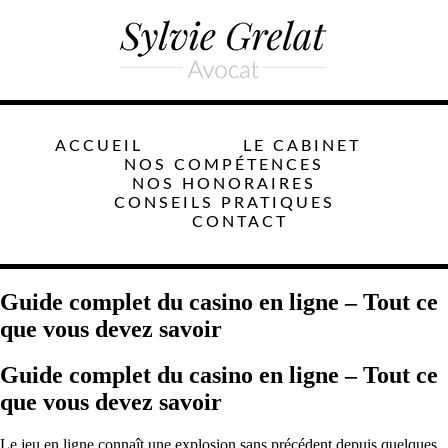
ACCUEIL
LE CABINET
NOS COMPÉTENCES
NOS HONORAIRES
CONSEILS PRATIQUES
CONTACT
Guide complet du casino en ligne – Tout ce
que vous devez savoir
Guide complet du casino en ligne – Tout ce
que vous devez savoir
Le jeu en ligne connaît une explosion sans précédent depuis quelques