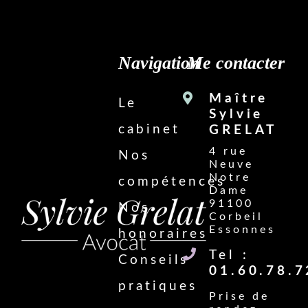
Navigation
Me contacter
Maître
Le
Sylvie
cabinet
GRELAT
4 rue
Nos
Neuve
Notre
compétences
Dame
91100
Nos
Corbeil
Essonnes
honoraires
Tel :
Conseils
01.60.78.7
pratiques
Prise de