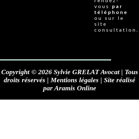
rendez-
vous
par
téléphone
ou sur le
site
consultation.
Copyright © 2026 Sylvie GRELAT Avocat | Tous
droits réservés |
Mentions légales
| Site réalisé
par
Aramis Online