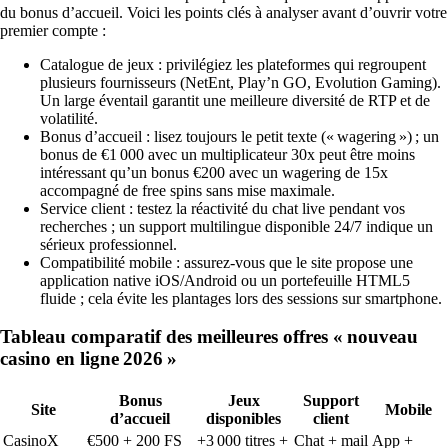
du bonus d’accueil. Voici les points clés à analyser avant d’ouvrir votre
premier compte :
Catalogue de jeux : privilégiez les plateformes qui regroupent
plusieurs fournisseurs (NetEnt, Play’n GO, Evolution Gaming).
Un large éventail garantit une meilleure diversité de RTP et de
volatilité.
Bonus d’accueil : lisez toujours le petit texte (« wagering ») ; un
bonus de €1 000 avec un multiplicateur 30x peut être moins
intéressant qu’un bonus €200 avec un wagering de 15x
accompagné de free spins sans mise maximale.
Service client : testez la réactivité du chat live pendant vos
recherches ; un support multilingue disponible 24/7 indique un
sérieux professionnel.
Compatibilité mobile : assurez‑vous que le site propose une
application native iOS/Android ou un portefeuille HTML5
fluide ; cela évite les plantages lors des sessions sur smartphone.
Tableau comparatif des meilleures offres « nouveau
casino en ligne 2026 »
Bonus
Jeux
Support
Site
Mobile
d’accueil
disponibles
client
CasinoX
€500 + 200 FS
+3 000 titres +
Chat + mail
App +