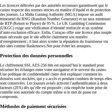
Les licences délivrées par des autorités reconnues garantissent que le
casino respecte des normes strictes en matière d’équité et de protection
des joueurs. La Malta Gaming Authority (MGA) impose un audit
trimestriel du RNG (Random Number Generator) et un taux minimum
de RTP (Return to Player) de 95 %. Le UK Gambling Commission
(UKGC) exige une vérification d’identité renforcée et un système
d’auto‑exclusion efficace. Enfin, Curaçao offre une licence plus souple
mais nécessite que le site affiche clairement son numéro
d’enregistrement ; il faut alors scruter la réputation du fournisseur via
des sites comme Basketnews.Net pour éviter les arnaques.
Protection des données personnelles
Le chiffrement SSL AES‑256 bits est aujourd’hui le standard pour
sécuriser les échanges entre votre navigateur et le serveur du casino.
Une politique de confidentialité claire doit expliquer comment les
données sont stockées, qui y a accès et pendant combien de temps elles
sont conservées. Les joueurs avisés activent l’authentification à deux
facteurs (2FA) dès qu’elle est proposée ; cela empêche toute prise de
contrôle non autorisée du compte même si le mot de passe est
compromis.
Méthodes de paiement sécurisées