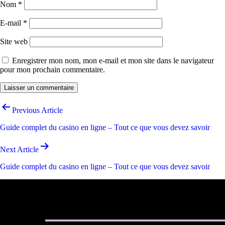
Nom
*
E-mail
*
Site web
Enregistrer mon nom, mon e-mail et mon site dans le navigateur
pour mon prochain commentaire.
Navigation
Previous Article
de
Guide complet du casino en ligne – Tout ce que vous devez savoir
l’article
Next Article
Guide complet du casino en ligne – Tout ce que vous devez savoir