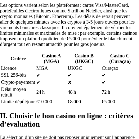
Les options varient selon les plateformes : cartes Visa/MasterCard,
portefeuilles électroniques comme Skrill ou Neteller, ainsi que les
crypto‑monnaies (Bitcoin, Ethereum). Les délais de retrait peuvent
aller de quelques minutes avec les cryptos à 3‑5 jours ouvrés pour les
virements bancaires classiques. Il convient également de vérifier les
limites minimales et maximales de mise ; par exemple, certains casinos
imposent un plafond quotidien de €5 000 pour éviter le blanchiment
d’argent tout en restant attractifs pour les gros joueurs.
Casino A
Casino B
Casino C
Critère
(MGA)
(UKGC)
(Curaçao)
Licence
MGA
UKGC
Curaçao
SSL 256‑bits
✔︎
✔︎
✔︎
Crypto‑payement
✔︎
✘
✔︎
Délai moyen
24 h
48 h
72 h
retrait
Limite dépôt/jour
€10 000
€8 000
€5 000
II. Choisir le bon casino en ligne : critères
d’évaluation
La sélection d’un site ne doit pas reposer uniquement sur l’apparence