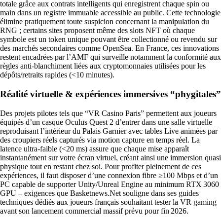
totale grâce aux contrats intelligents qui enregistrent chaque spin ou
main dans un registre immuable accessible au public. Cette technologie
élimine pratiquement toute suspicion concernant la manipulation du
RNG ; certains sites proposent même des slots NFT où chaque
symbole est un token unique pouvant être collectionné ou revendu sur
des marchés secondaires comme OpenSea. En France, ces innovations
restent encadrées par l’AMF qui surveille notamment la conformité aux
règles anti‑blanchiment liées aux cryptomonnaies utilisées pour les
dépôts/retraits rapides (<10 minutes).
Réalité virtuelle & expériences immersives “phygitales”
Des projets pilotes tels que “VR Casino Paris” permettent aux joueurs
équipés d’un casque Oculus Quest 2 d’entrer dans une salle virtuelle
reproduisant l’intérieur du Palais Garnier avec tables Live animées par
des croupiers réels capturés via motion capture en temps réel. La
latence ultra‑faible (<20 ms) assure que chaque mise apparaît
instantanément sur votre écran virtuel, créant ainsi une immersion quasi
physique tout en restant chez soi. Pour profiter pleinement de ces
expériences, il faut disposer d’une connexion fibre ≥100 Mbps et d’un
PC capable de supporter Unity/Unreal Engine au minimum RTX 3060
GPU – exigences que Basketnews.Net souligne dans ses guides
techniques dédiés aux joueurs français souhaitant tester la VR gaming
avant son lancement commercial massif prévu pour fin 2026.