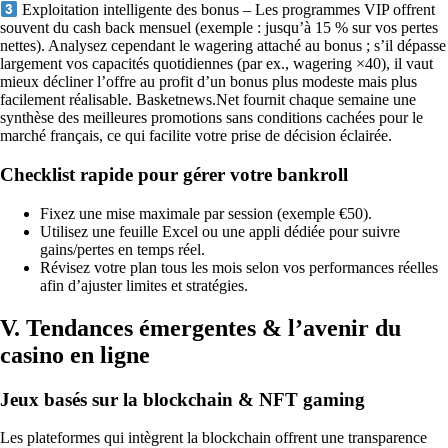
Exploitation intelligente des bonus – Les programmes VIP offrent
souvent du cash back mensuel (exemple : jusqu’à 15 % sur vos pertes
nettes). Analysez cependant le wagering attaché au bonus ; s’il dépasse
largement vos capacités quotidiennes (par ex., wagering ×40), il vaut
mieux décliner l’offre au profit d’un bonus plus modeste mais plus
facilement réalisable. Basketnews.Net fournit chaque semaine une
synthèse des meilleures promotions sans conditions cachées pour le
marché français, ce qui facilite votre prise de décision éclairée.
Checklist rapide pour gérer votre bankroll
Fixez une mise maximale par session (exemple €50).
Utilisez une feuille Excel ou une appli dédiée pour suivre
gains/pertes en temps réel.
Révisez votre plan tous les mois selon vos performances réelles
afin d’ajuster limites et stratégies.
V. Tendances émergentes & l’avenir du
casino en ligne
Jeux basés sur la blockchain & NFT gaming
Les plateformes qui intègrent la blockchain offrent une transparence