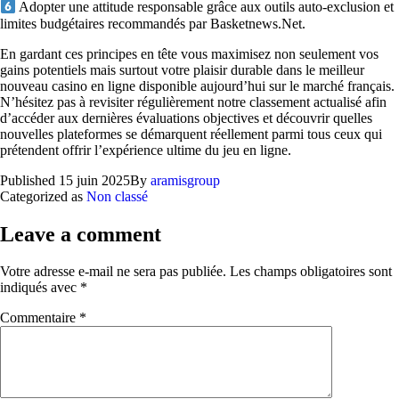
Adopter une attitude responsable grâce aux outils auto‑exclusion et
limites budgétaires recommandés par Basketnews.Net.
En gardant ces principes en tête vous maximisez non seulement vos
gains potentiels mais surtout votre plaisir durable dans le meilleur
nouveau casino en ligne disponible aujourd’hui sur le marché français.
N’hésitez pas à revisiter régulièrement notre classement actualisé afin
d’accéder aux dernières évaluations objectives et découvrir quelles
nouvelles plateformes se démarquent réellement parmi tous ceux qui
prétendent offrir l’expérience ultime du jeu en ligne.
Published
15 juin 2025
By
aramisgroup
Categorized as
Non classé
Leave a comment
Votre adresse e-mail ne sera pas publiée.
Les champs obligatoires sont
indiqués avec
*
Commentaire
*