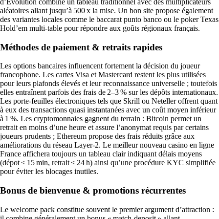
d’Evolution combine un tableau traditionnel avec des multiplicateurs
aléatoires allant jusqu’à 500 x la mise. Un bon site propose également
des variantes locales comme le baccarat punto banco ou le poker Texas
Hold’em multi‑table pour répondre aux goûts régionaux français.
Méthodes de paiement & retraits rapides
Les options bancaires influencent fortement la décision du joueur
francophone. Les cartes Visa et Mastercard restent les plus utilisées
pour leurs plafonds élevés et leur reconnaissance universelle ; toutefois
elles entraînent parfois des frais de 2–3 % sur les dépôts internationaux.
Les porte‑feuilles électroniques tels que Skrill ou Neteller offrent quant
à eux des transactions quasi instantanées avec un coût moyen inférieur
à 1 %. Les cryptomonnaies gagnent du terrain : Bitcoin permet un
retrait en moins d’une heure et assure l’anonymat requis par certains
joueurs prudents ; Ethereum propose des frais réduits grâce aux
améliorations du réseau Layer‑2. Le meilleur nouveau casino en ligne
France affichera toujours un tableau clair indiquant délais moyens
(dépot ≤ 15 min, retrait ≤ 24 h) ainsi qu’une procédure KYC simplifiée
pour éviter les blocages inutiles.
Bonus de bienvenue & promotions récurrentes
Le welcome pack constitue souvent le premier argument d’attraction :
il combine généralement un bonus « match‑deposit » allant