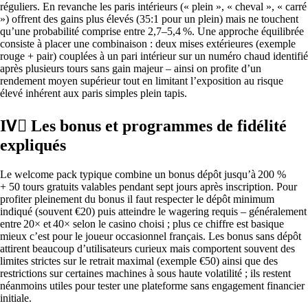
réguliers. En revanche les paris intérieurs (« plein », « cheval », « carré
») offrent des gains plus élevés (35:1 pour un plein) mais ne touchent
qu’une probabilité comprise entre 2,7–5,4 %. Une approche équilibrée
consiste à placer une combinaison : deux mises extérieures (exemple
rouge + pair) couplées à un pari intérieur sur un numéro chaud identifié
après plusieurs tours sans gain majeur – ainsi on profite d’un
rendement moyen supérieur tout en limitant l’exposition au risque
élevé inhérent aux paris simples plein tapis.
IV️⃣ Les bonus et programmes de fidélité
expliqués
Le welcome pack typique combine un bonus dépôt jusqu’à 200 %
+ 50 tours gratuits valables pendant sept jours après inscription. Pour
profiter pleinement du bonus il faut respecter le dépôt minimum
indiqué (souvent €20) puis atteindre le wagering requis – généralement
entre 20× et 40× selon le casino choisi ; plus ce chiffre est basique
mieux c’est pour le joueur occasionnel français. Les bonus sans dépôt
attirent beaucoup d’utilisateurs curieux mais comportent souvent des
limites strictes sur le retrait maximal (exemple €50) ainsi que des
restrictions sur certaines machines à sous haute volatilité ; ils restent
néanmoins utiles pour tester une plateforme sans engagement financier
initiale.