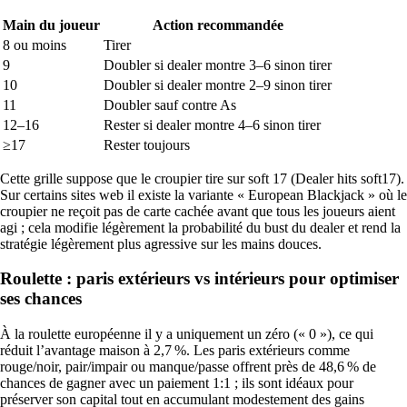
Main du joueur
Action recommandée
8 ou moins
Tirer
9
Doubler si dealer montre 3–6 sinon tirer
10
Doubler si dealer montre 2–9 sinon tirer
11
Doubler sauf contre As
12–16
Rester si dealer montre 4–6 sinon tirer
≥17
Rester toujours
Cette grille suppose que le croupier tire sur soft 17 (Dealer hits soft17).
Sur certains sites web il existe la variante « European Blackjack » où le
croupier ne reçoit pas de carte cachée avant que tous les joueurs aient
agi ; cela modifie légèrement la probabilité du bust du dealer et rend la
stratégie légèrement plus agressive sur les mains douces.
Roulette : paris extérieurs vs intérieurs pour optimiser
ses chances
À la roulette européenne il y a uniquement un zéro (« 0 »), ce qui
réduit l’avantage maison à 2,7 %. Les paris extérieurs comme
rouge/noir, pair/impair ou manque/passe offrent près de 48,6 % de
chances de gagner avec un paiement 1:1 ; ils sont idéaux pour
préserver son capital tout en accumulant modestement des gains