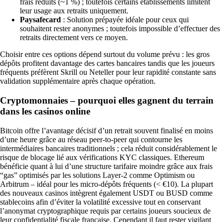
frais réduits (~1 %) ; toutefois certains établissements limitent
leur usage aux retraits uniquement.
Paysafecard
: Solution prépayée idéale pour ceux qui
souhaitent rester anonymes ; toutefois impossible d’effectuer des
retraits directement vers ce moyen.
Choisir entre ces options dépend surtout du volume prévu : les gros
dépôts profitent davantage des cartes bancaires tandis que les joueurs
fréquents préfèrent Skrill ou Neteller pour leur rapidité constante sans
validation supplémentaire après chaque opération.
Cryptomonnaies – pourquoi elles gagnent du terrain
dans les casinos online
Bitcoin offre l’avantage décisif d’un retrait souvent finalisé en moins
d’une heure grâce au réseau peer‑to‑peer qui contourne les
intermédiaires bancaires traditionnels ; cela réduit considérablement le
risque de blocage lié aux vérifications KYC classiques. Ethereum
bénéficie quant à lui d’une structure tarifaire moindre grâce aux frais
“gas” optimisés par les solutions Layer‑2 comme Optimism ou
Arbitrum – idéal pour les micro‑dépôts fréquents (< €10). La plupart
des nouveaux casinos intègrent également USDT ou BUSD comme
stablecoins afin d’éviter la volatilité excessive tout en conservant
l’anonymat cryptographique requis par certains joueurs soucieux de
leur confidentialité fiscale française. Cependant il faut rester vigilant