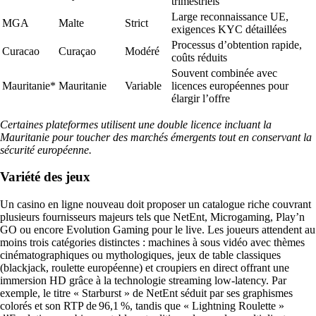
trimestriels
Large reconnaissance UE,
MGA
Malte
Strict
exigences KYC détaillées
Processus d’obtention rapide,
Curacao
Curaçao
Modéré
coûts réduits
Souvent combinée avec
Mauritanie*
Mauritanie
Variable
licences européennes pour
élargir l’offre
Certaines plateformes utilisent une double licence incluant la
Mauritanie pour toucher des marchés émergents tout en conservant la
sécurité européenne.
Variété des jeux
Un casino en ligne nouveau doit proposer un catalogue riche couvrant
plusieurs fournisseurs majeurs tels que NetEnt, Microgaming, Play’n
GO ou encore Evolution Gaming pour le live. Les joueurs attendent au
moins trois catégories distinctes : machines à sous vidéo avec thèmes
cinématographiques ou mythologiques, jeux de table classiques
(blackjack, roulette européenne) et croupiers en direct offrant une
immersion HD grâce à la technologie streaming low‑latency. Par
exemple, le titre « Starburst » de NetEnt séduit par ses graphismes
colorés et son RTP de 96,1 %, tandis que « Lightning Roulette »