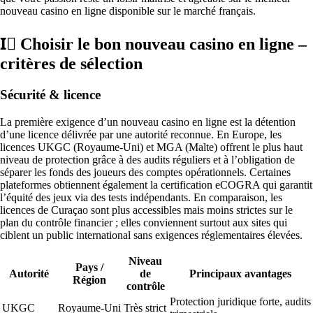
nouveau casino en ligne disponible sur le marché français.
I️⃣ Choisir le bon nouveau casino en ligne –
critères de sélection
Sécurité & licence
La première exigence d’un nouveau casino en ligne est la détention
d’une licence délivrée par une autorité reconnue. En Europe, les
licences UKGC (Royaume‑Uni) et MGA (Malte) offrent le plus haut
niveau de protection grâce à des audits réguliers et à l’obligation de
séparer les fonds des joueurs des comptes opérationnels. Certaines
plateformes obtiennent également la certification eCOGRA qui garantit
l’équité des jeux via des tests indépendants. En comparaison, les
licences de Curaçao sont plus accessibles mais moins strictes sur le
plan du contrôle financier ; elles conviennent surtout aux sites qui
ciblent un public international sans exigences réglementaires élevées.
Niveau
Pays /
Autorité
de
Principaux avantages
Région
contrôle
Protection juridique forte, audits
UKGC
Royaume‑Uni
Très strict