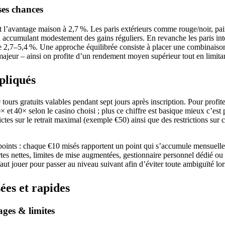
ses chances
uit l’avantage maison à 2,7 %. Les paris extérieurs comme rouge/noir, p
n accumulant modestement des gains réguliers. En revanche les paris intér
e 2,7–5,4 %. Une approche équilibrée consiste à placer une combinaison
majeur – ainsi on profite d’un rendement moyen supérieur tout en limitant
pliqués
rs gratuits valables pendant sept jours après inscription. Pour profit
 et 40× selon le casino choisi ; plus ce chiffre est basique mieux c’est 
tes sur le retrait maximal (exemple €50) ainsi que des restrictions sur ce
nts : chaque €10 misés rapportent un point qui s’accumule mensuellemen
es nettes, limites de mise augmentées, gestionnaire personnel dédié ou i
 jouer pour passer au niveau suivant afin d’éviter toute ambiguïté lors 
ées et rapides
ages & limites