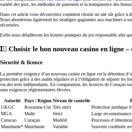
variété des jeux, les méthodes de paiement et la transparence des bonus,
Dans cet article vous découvrirez comment choisir un site sûr grâce à d
Nous aborderons également les stratégies gagnantes aux machines à sous
sécurisées.
Enfin nous détaillerons les bonnes pratiques du jeu responsable afin que 
I️⃣ Choisir le bon nouveau casino en ligne – 
Sécurité & licence
La première exigence d’un nouveau casino en ligne est la détention d
protection grâce à des audits réguliers et à l’obligation de séparer les
via des tests indépendants. En comparaison, les licences de Curaçao sont 
sans exigences réglementaires élevées.
Autorité
Pays / Région
Niveau de contrôle
P
UKGC
Royaume‑Uni
Très strict
Protection juridique fo
MGA
Malte
Strict
Large reconnaissance
Curacao
Curaçao
Modéré
Processus d’obtention 
Mauritanie*
Mauritanie
Variable
Souvent combinée avec