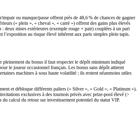
air/impair ou manque/passe offrent près de 48,6 % de chances de gagner
ieurs (« plein », « cheval », « carré ») offrent des gains plus élevés
 : deux mises extérieures (exemple rouge + pair) couplées à un pari
 l’exposition au risque élevé inhérent aux paris simples plein tapis.
er pleinement du bonus il faut respecter le dépôt minimum indiqué
pour le joueur occasionnel français. Les bonus sans dépôt attirent
rtaines machines à sous haute volatilité ; ils restent néanmoins utiles
t et débloque différents paliers (« Silver », « Gold », « Platinum »).
nvitations exclusives à des tournois privés avec prize‑pool élevé (>
du calcul du retour sur investissement potentiel du statut VIP.