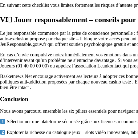
En suivant cette checklist vous limitez fortement les risques d’attente 
VI️⃣ Jouer responsablement – conseils pour
Le jeu responsable commence par la prise de conscience personnelle : fi
auto‑exclusion proposé par chaque site – il bloque votre accès pendant 
JeuResponsable.gouv.fr qui offrent soutien psychologique gratuit et a
En cas d’envie compulsive notez immédiatement vos émotions dans un jour
d’intervenir avant qu’un problème ne s’enracine davantage . Si vous s
Joueurs (01 40 00 00 00) ou appelez l’association Leankontact qui propo
Basketnews.Net encourage activement ses lecteurs à adopter ces bonne
politiques anti‑addiction proposées par chaque nouveau casino testé . E
bien‑être intact .
Conclusion
Nous avons parcouru ensemble les six piliers essentiels pour naviguer
Sélectionner une plateforme sécurisée grâce aux licences reconnues
Explorer la richesse du catalogue jeux – slots vidéo innovantes, tabl