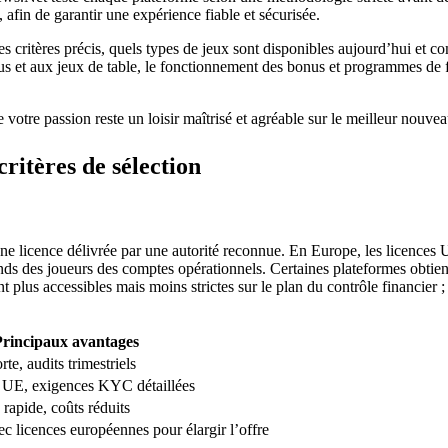
 afin de garantir une expérience fiable et sécurisée.
es critères précis, quels types de jeux sont disponibles aujourd’hui et 
 et aux jeux de table, le fonctionnement des bonus et programmes de fi
votre passion reste un loisir maîtrisé et agréable sur le meilleur nouvea
critères de sélection
’une licence délivrée par une autorité reconnue. En Europe, les licen
 fonds des joueurs des comptes opérationnels. Certaines plateformes obti
plus accessibles mais moins strictes sur le plan du contrôle financier ; 
rincipaux avantages
rte, audits trimestriels
 UE, exigences KYC détaillées
rapide, coûts réduits
 licences européennes pour élargir l’offre