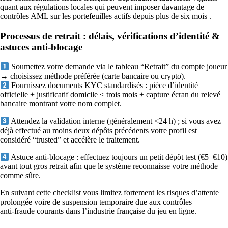
quant aux régulations locales qui peuvent imposer davantage de
contrôles AML sur les portefeuilles actifs depuis plus de six mois .
Processus de retrait : délais, vérifications d’identité &
astuces anti‑blocage
Soumettez votre demande via le tableau “Retrait” du compte joueur
→ choisissez méthode préférée (carte bancaire ou crypto).
Fournissez documents KYC standardisés : pièce d’identité
officielle + justificatif domicile ≤ trois mois + capture écran du relevé
bancaire montrant votre nom complet.
Attendez la validation interne (généralement <24 h) ; si vous avez
déjà effectué au moins deux dépôts précédents votre profil est
considéré “trusted” et accélère le traitement.
Astuce anti‑blocage : effectuez toujours un petit dépôt test (€5–€10)
avant tout gros retrait afin que le système reconnaisse votre méthode
comme sûre.
En suivant cette checklist vous limitez fortement les risques d’attente
prolongée voire de suspension temporaire due aux contrôles
anti‑fraude courants dans l’industrie française du jeu en ligne.