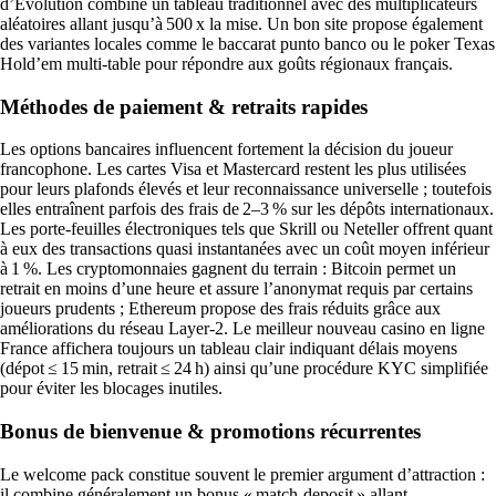
d’Evolution combine un tableau traditionnel avec des multiplicateurs
aléatoires allant jusqu’à 500 x la mise. Un bon site propose également
des variantes locales comme le baccarat punto banco ou le poker Texas
Hold’em multi‑table pour répondre aux goûts régionaux français.
Méthodes de paiement & retraits rapides
Les options bancaires influencent fortement la décision du joueur
francophone. Les cartes Visa et Mastercard restent les plus utilisées
pour leurs plafonds élevés et leur reconnaissance universelle ; toutefois
elles entraînent parfois des frais de 2–3 % sur les dépôts internationaux.
Les porte‑feuilles électroniques tels que Skrill ou Neteller offrent quant
à eux des transactions quasi instantanées avec un coût moyen inférieur
à 1 %. Les cryptomonnaies gagnent du terrain : Bitcoin permet un
retrait en moins d’une heure et assure l’anonymat requis par certains
joueurs prudents ; Ethereum propose des frais réduits grâce aux
améliorations du réseau Layer‑2. Le meilleur nouveau casino en ligne
France affichera toujours un tableau clair indiquant délais moyens
(dépot ≤ 15 min, retrait ≤ 24 h) ainsi qu’une procédure KYC simplifiée
pour éviter les blocages inutiles.
Bonus de bienvenue & promotions récurrentes
Le welcome pack constitue souvent le premier argument d’attraction :
il combine généralement un bonus « match‑deposit » allant