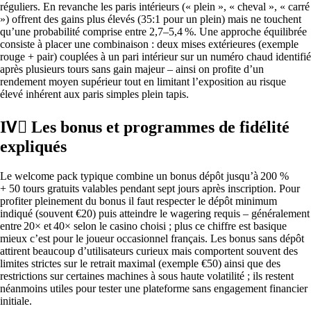
réguliers. En revanche les paris intérieurs (« plein », « cheval », « carré
») offrent des gains plus élevés (35:1 pour un plein) mais ne touchent
qu’une probabilité comprise entre 2,7–5,4 %. Une approche équilibrée
consiste à placer une combinaison : deux mises extérieures (exemple
rouge + pair) couplées à un pari intérieur sur un numéro chaud identifié
après plusieurs tours sans gain majeur – ainsi on profite d’un
rendement moyen supérieur tout en limitant l’exposition au risque
élevé inhérent aux paris simples plein tapis.
IV️⃣ Les bonus et programmes de fidélité
expliqués
Le welcome pack typique combine un bonus dépôt jusqu’à 200 %
+ 50 tours gratuits valables pendant sept jours après inscription. Pour
profiter pleinement du bonus il faut respecter le dépôt minimum
indiqué (souvent €20) puis atteindre le wagering requis – généralement
entre 20× et 40× selon le casino choisi ; plus ce chiffre est basique
mieux c’est pour le joueur occasionnel français. Les bonus sans dépôt
attirent beaucoup d’utilisateurs curieux mais comportent souvent des
limites strictes sur le retrait maximal (exemple €50) ainsi que des
restrictions sur certaines machines à sous haute volatilité ; ils restent
néanmoins utiles pour tester une plateforme sans engagement financier
initiale.