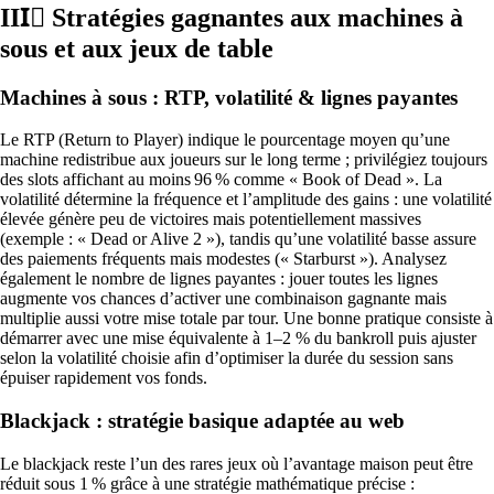
III️⃣ Stratégies gagnantes aux machines à
sous et aux jeux de table
Machines à sous : RTP, volatilité & lignes payantes
Le RTP (Return to Player) indique le pourcentage moyen qu’une
machine redistribue aux joueurs sur le long terme ; privilégiez toujours
des slots affichant au moins 96 % comme « Book of Dead ». La
volatilité détermine la fréquence et l’amplitude des gains : une volatilité
élevée génère peu de victoires mais potentiellement massives
(exemple : « Dead or Alive 2 »), tandis qu’une volatilité basse assure
des paiements fréquents mais modestes (« Starburst »). Analysez
également le nombre de lignes payantes : jouer toutes les lignes
augmente vos chances d’activer une combinaison gagnante mais
multiplie aussi votre mise totale par tour. Une bonne pratique consiste à
démarrer avec une mise équivalente à 1–2 % du bankroll puis ajuster
selon la volatilité choisie afin d’optimiser la durée du session sans
épuiser rapidement vos fonds.
Blackjack : stratégie basique adaptée au web
Le blackjack reste l’un des rares jeux où l’avantage maison peut être
réduit sous 1 % grâce à une stratégie mathématique précise :