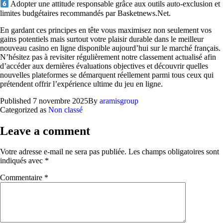
Adopter une attitude responsable grâce aux outils auto‑exclusion et
limites budgétaires recommandés par Basketnews.Net.
En gardant ces principes en tête vous maximisez non seulement vos
gains potentiels mais surtout votre plaisir durable dans le meilleur
nouveau casino en ligne disponible aujourd’hui sur le marché français.
N’hésitez pas à revisiter régulièrement notre classement actualisé afin
d’accéder aux dernières évaluations objectives et découvrir quelles
nouvelles plateformes se démarquent réellement parmi tous ceux qui
prétendent offrir l’expérience ultime du jeu en ligne.
Published
7 novembre 2025
By
aramisgroup
Categorized as
Non classé
Leave a comment
Votre adresse e-mail ne sera pas publiée.
Les champs obligatoires sont
indiqués avec
*
Commentaire
*