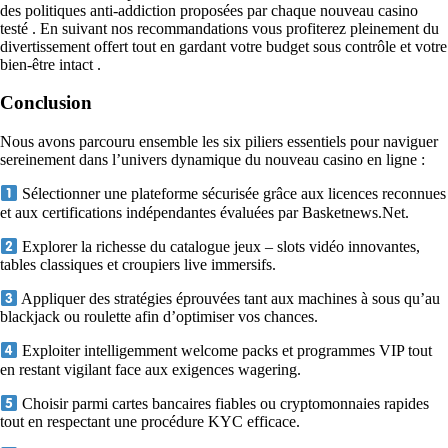
des politiques anti‑addiction proposées par chaque nouveau casino
testé . En suivant nos recommandations vous profiterez pleinement du
divertissement offert tout en gardant votre budget sous contrôle et votre
bien‑être intact .
Conclusion
Nous avons parcouru ensemble les six piliers essentiels pour naviguer
sereinement dans l’univers dynamique du nouveau casino en ligne :
Sélectionner une plateforme sécurisée grâce aux licences reconnues
et aux certifications indépendantes évaluées par Basketnews.Net.
Explorer la richesse du catalogue jeux – slots vidéo innovantes,
tables classiques et croupiers live immersifs.
Appliquer des stratégies éprouvées tant aux machines à sous qu’au
blackjack ou roulette afin d’optimiser vos chances.
Exploiter intelligemment welcome packs et programmes VIP tout
en restant vigilant face aux exigences wagering.
Choisir parmi cartes bancaires fiables ou cryptomonnaies rapides
tout en respectant une procédure KYC efficace.