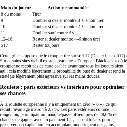
Main du joueur
Action recommandée
8 ou moins
Tirer
9
Doubler si dealer montre 3–6 sinon tirer
10
Doubler si dealer montre 2–9 sinon tirer
11
Doubler sauf contre As
12–16
Rester si dealer montre 4–6 sinon tirer
≥17
Rester toujours
Cette grille suppose que le croupier tire sur soft 17 (Dealer hits soft17).
Sur certains sites web il existe la variante « European Blackjack » où le
croupier ne reçoit pas de carte cachée avant que tous les joueurs aient
agi ; cela modifie légèrement la probabilité du bust du dealer et rend la
stratégie légèrement plus agressive sur les mains douces.
Roulette : paris extérieurs vs intérieurs pour optimiser
ses chances
À la roulette européenne il y a uniquement un zéro (« 0 »), ce qui
réduit l’avantage maison à 2,7 %. Les paris extérieurs comme
rouge/noir, pair/impair ou manque/passe offrent près de 48,6 % de
chances de gagner avec un paiement 1:1 ; ils sont idéaux pour
préserver son capital tout en accumulant modestement des gains