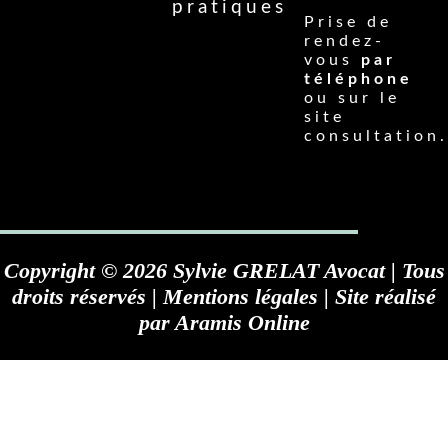
pratiques
Prise de
rendez-
vous
par
téléphone
ou sur le
site
consultation.
Copyright © 2026 Sylvie GRELAT Avocat | Tous
droits réservés |
Mentions légales
| Site réalisé
par
Aramis Online