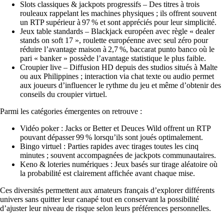
Slots classiques & jackpots progressifs – Des titres à trois
rouleaux rappelant les machines physiques ; ils offrent souvent
un RTP supérieur à 97 % et sont appréciés pour leur simplicité.
Jeux table standards – Blackjack européen avec règle « dealer
stands on soft 17 », roulette européenne avec seul zéro pour
réduire l’avantage maison à 2,7 %, baccarat punto banco où le
pari « banker » possède l’avantage statistique le plus faible.
Croupier live – Diffusion HD depuis des studios situés à Malte
ou aux Philippines ; interaction via chat texte ou audio permet
aux joueurs d’influencer le rythme du jeu et même d’obtenir des
conseils du croupier virtuel.
Parmi les catégories émergentes on retrouve :
Vidéo poker : Jacks or Better et Deuces Wild offrent un RTP
pouvant dépasser 99 % lorsqu’ils sont joués optimalement.
Bingo virtuel : Parties rapides avec tirages toutes les cinq
minutes ; souvent accompagnées de jackpots communautaires.
Keno & loteries numériques : Jeux basés sur tirage aléatoire où
la probabilité est clairement affichée avant chaque mise.
Ces diversités permettent aux amateurs français d’explorer différents
univers sans quitter leur canapé tout en conservant la possibilité
d’ajuster leur niveau de risque selon leurs préférences personnelles.