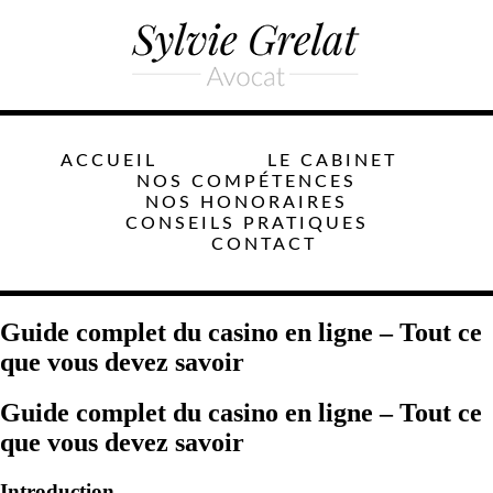
ACCUEIL
LE CABINET
NOS COMPÉTENCES
NOS HONORAIRES
CONSEILS PRATIQUES
CONTACT
Guide complet du casino en ligne – Tout ce
que vous devez savoir
Guide complet du casino en ligne – Tout ce
que vous devez savoir
Introduction