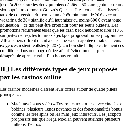
jusqu’à 200 % sur les deux premiers dépôts + 50 tours gratuits sur une
slot populaire comme « Gonzo’s Quest ». Il est crucial d’analyser le
taux de conversion du bonus : un dépôt minimum de 20 € avec un
wagering de 30× signifie qu’il faut miser au moins 600 € avant toute
liquidation – ce qui peut être prohibitif pour les petits budgets. Les
promotions récurrentes telles que les cash‑back hebdomadaires (10 %
sur pertes nettes), les tournois à jackpot progressif ou les programmes
VIP à paliers offrent quant à elles une valeur ajoutée durable si leurs
exigences restent réalistes (< 20×). Un bon site indique clairement ces
conditions dans une page dédiée afin d’éviter toute surprise
désagréable après le gain d’un bonus gratuit.
II️⃣ Les différents types de jeux proposés
par les casinos online
Les casinos modernes classent leurs offres autour de quatre piliers
principaux :
Machines à sous vidéo – Des rouleaux virtuels avec cinq à six
bobines, plusieurs lignes payantes et des fonctionnalités bonus
comme les free spins ou les mini‑jeux interactifs. Les jackpots
progressifs tels que Mega Moolah peuvent atteindre plusieurs
millions d’euros.