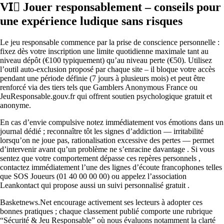
VI️⃣ Jouer responsablement – conseils pour
une expérience ludique sans risques
Le jeu responsable commence par la prise de conscience personnelle :
fixez dès votre inscription une limite quotidienne maximale tant au
niveau dépôt (€100 typiquement) qu’au niveau perte (€50). Utilisez
l’outil auto‑exclusion proposé par chaque site – il bloque votre accès
pendant une période définie (7 jours à plusieurs mois) et peut être
renforcé via des tiers tels que Gamblers Anonymous France ou
JeuResponsable.gouv.fr qui offrent soutien psychologique gratuit et
anonyme.
En cas d’envie compulsive notez immédiatement vos émotions dans un
journal dédié ; reconnaître tôt les signes d’addiction — irritabilité
lorsqu’on ne joue pas, rationalisation excessive des pertes — permet
d’intervenir avant qu’un problème ne s’enracine davantage . Si vous
sentez que votre comportement dépasse ces repères personnels ,
contactez immédiatement l’une des lignes d’écoute francophones telles
que SOS Joueurs (01 40 00 00 00) ou appelez l’association
Leankontact qui propose aussi un suivi personnalisé gratuit .
Basketnews.Net encourage activement ses lecteurs à adopter ces
bonnes pratiques ; chaque classement publié comporte une rubrique
“Sécurité & Jeu Responsable” où nous évaluons notamment la clarté