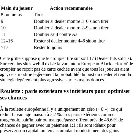
Main du joueur
Action recommandée
8 ou moins
Tirer
9
Doubler si dealer montre 3–6 sinon tirer
10
Doubler si dealer montre 2–9 sinon tirer
11
Doubler sauf contre As
12–16
Rester si dealer montre 4–6 sinon tirer
≥17
Rester toujours
Cette grille suppose que le croupier tire sur soft 17 (Dealer hits soft17).
Sur certains sites web il existe la variante « European Blackjack » où le
croupier ne reçoit pas de carte cachée avant que tous les joueurs aient
agi ; cela modifie légèrement la probabilité du bust du dealer et rend la
stratégie légèrement plus agressive sur les mains douces.
Roulette : paris extérieurs vs intérieurs pour optimiser
ses chances
À la roulette européenne il y a uniquement un zéro (« 0 »), ce qui
réduit l’avantage maison à 2,7 %. Les paris extérieurs comme
rouge/noir, pair/impair ou manque/passe offrent près de 48,6 % de
chances de gagner avec un paiement 1:1 ; ils sont idéaux pour
préserver son capital tout en accumulant modestement des gains